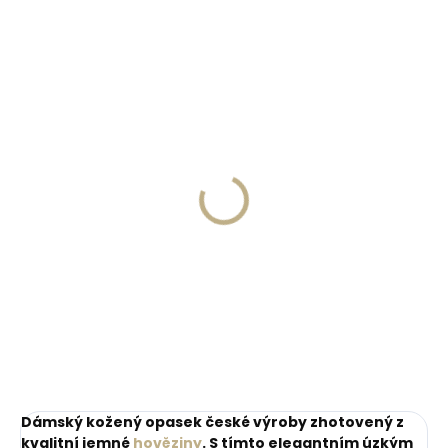
ČESKÁ VÝROBA
Skladem, odesíláme ihned
Skladem, odesíláme ihned
(>2 ks)
(>2 ks)
Dárková papírová
Kožená klíčenka
krabička S pro opasky
Orbitkey 2.0 Leather
šíře 15 a 20 mm
Cotton Candy růžová
45 Kč
999 Kč
Do košíku
Do košíku
Dámský kožený opasek české výroby zhotovený z
kvalitní jemné
hověziny
. S tímto elegantním úzkým