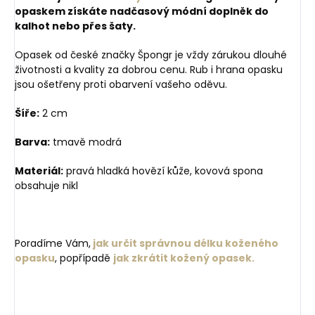
opaskem získáte nadčasový módní doplněk do
kalhot nebo přes šaty.
Opasek od české značky Špongr je vždy zárukou dlouhé
životnosti a kvality za dobrou cenu. Rub i hrana opasku
jsou ošetřeny proti obarvení vašeho oděvu.
Šíře:
2 cm
Barva:
tmavě modrá
Materiál:
pravá hladká hovězí kůže, kovová spona
obsahuje nikl
Poradíme Vám,
jak určit správnou délku koženého
opasku
, popřípadě
jak zkrátit kožený opasek.