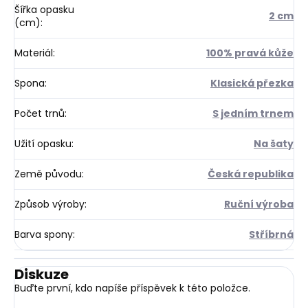
Šířka opasku
2 cm
(cm)
:
Materiál
:
100% pravá kůže
Spona
:
Klasická přezka
Počet trnů
:
S jedním trnem
Užití opasku
:
Na šaty
Země původu
:
Česká republika
Způsob výroby
:
Ruční výroba
Barva spony
:
Stříbrná
Diskuze
Buďte první, kdo napíše příspěvek k této položce.