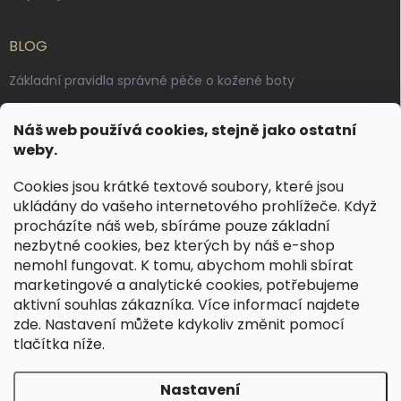
BLOG
Základní pravidla správné péče o kožené boty
Jak pečovat o voskované, anilinové a olejované usně
Náš web používá cookies, stejně jako ostatní
Výroba českých kožených opasků: vůně pravé kůže, dotek
weby.
řemesla
Cookies jsou krátké textové soubory, které jsou
ukládány do vašeho internetového prohlížeče. Když
KONTAKT
procházíte náš web, sbíráme pouze základní
nezbytné cookies, bez kterých by náš e-shop
dotazy
@
spongr.cz
nemohl fungovat. K tomu, abychom mohli sbírat
marketingové a analytické cookies, potřebujeme
+420 776 663 962
aktivní souhlas zákazníka. Více informací najdete
https://www.facebook.com/spongr.cz
zde
. Nastavení můžete kdykoliv změnit pomocí
tlačítka níže.
spongr.cz
Nastavení