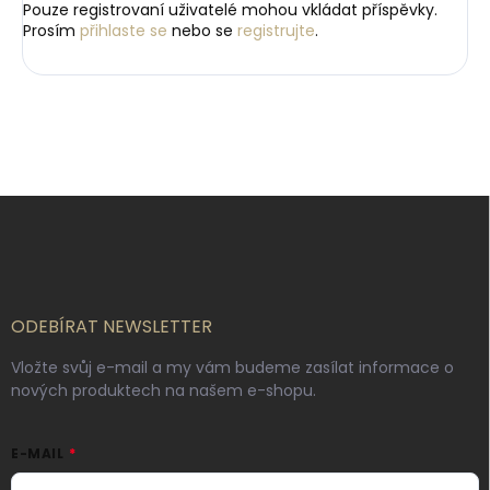
Pouze registrovaní uživatelé mohou vkládat příspěvky.
Prosím
přihlaste se
nebo se
registrujte
.
Z
á
p
a
t
í
ODEBÍRAT NEWSLETTER
Vložte svůj e-mail a my vám budeme zasílat informace o
nových produktech na našem e-shopu.
E-MAIL