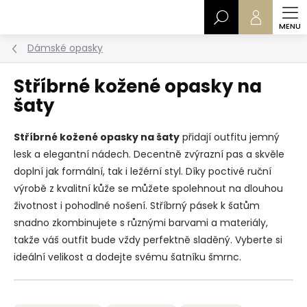
Přejít
Hledat
na
obsah
Dámské opasky
Stříbrné kožené opasky na
šaty
Stříbrné kožené opasky na šaty
přidají outfitu jemný
lesk a elegantní nádech. Decentně zvýrazní pas a skvěle
doplní jak formální, tak i ležérní styl. Díky poctivé ruční
výrobě z kvalitní kůže se můžete spolehnout na dlouhou
životnost i pohodlné nošení. Stříbrný pásek k šatům
snadno zkombinujete s různými barvami a materiály,
takže váš outfit bude vždy perfektně sladěný. Vyberte si
ideální velikost a dodejte svému šatníku šmrnc.
Ř