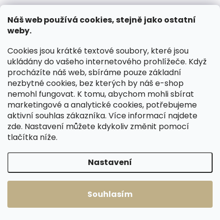
kožený opasek
Špongr 1538
Špongr 1539 zelený
krémový
Náš web používá cookies, stejně jako ostatní
370 Kč
weby.
370 Kč
Detail
Detail
Cookies jsou krátké textové soubory, které jsou
65 cm
70 cm
ukládány do vašeho internetového prohlížeče. Když
65 cm
70 cm
procházíte náš web, sbíráme pouze základní
75 cm
80 cm
75 cm
80 cm
nezbytné cookies, bez kterých by náš e-shop
85 cm
90 cm
nemohl fungovat. K tomu, abychom mohli sbírat
85 cm
90 cm
95 cm
100 cm
marketingové a analytické cookies, potřebujeme
95 cm
100 cm
105 cm
aktivní souhlas zákazníka. Více informací najdete
105 cm
zde
. Nastavení můžete kdykoliv změnit pomocí
tlačítka níže.
ČESKÁ VÝROBA
ČESKÁ VÝROBA
Nastavení
Souhlasím