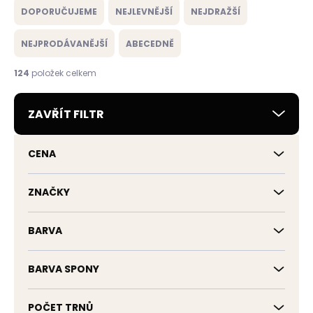
a
DOPORUČUJEME
NEJLEVNĚJŠÍ
NEJDRAŽŠÍ
z
e
NEJPRODÁVANĚJŠÍ
ABECEDNĚ
n
í
124
položek celkem
p
r
ZAVŘÍT FILTR
o
d
u
CENA
k
t
ů
ZNAČKY
BARVA
BARVA SPONY
POČET TRNŮ