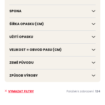
SPONA
ŠÍŘKA OPASKU (CM)
UŽITÍ OPASKU
VELIKOST = OBVOD PASU (CM)
ZEMĚ PŮVODU
ZPŮSOB VÝROBY
Položek k zobrazení:
124
VYMAZAT FILTRY
V
ČESKÁ VÝROBA
ČESKÁ VÝROBA