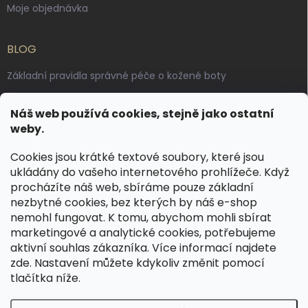
Moje objednávka
BLOG
Základní pravidla správné péče o kožené boty
Jak pečovat o voskované, anilinové a olejované usně
Náš web používá cookies, stejně jako ostatní
Výroba českých kožených opasků: vůně pravé kůže, dotek
weby.
řemesla
Cookies jsou krátké textové soubory, které jsou
ukládány do vašeho internetového prohlížeče. Když
KONTAKT
procházíte náš web, sbíráme pouze základní
nezbytné cookies, bez kterých by náš e-shop
dotazy
@
spongr.cz
nemohl fungovat. K tomu, abychom mohli sbírat
marketingové a analytické cookies, potřebujeme
+420 776 663 962
aktivní souhlas zákazníka. Více informací najdete
https://www.facebook.com/spongr.cz
zde
. Nastavení můžete kdykoliv změnit pomocí
tlačítka níže.
spongr.cz