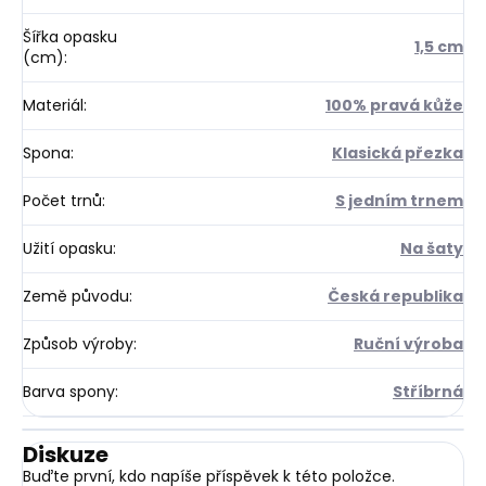
Šířka opasku
1,5 cm
(cm)
:
Materiál
:
100% pravá kůže
Spona
:
Klasická přezka
Počet trnů
:
S jedním trnem
Užití opasku
:
Na šaty
Země původu
:
Česká republika
Způsob výroby
:
Ruční výroba
Barva spony
:
Stříbrná
Diskuze
Buďte první, kdo napíše příspěvek k této položce.