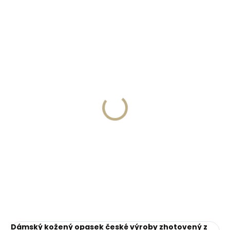
ČESKÁ VÝROBA
Skladem, odesíláme ihned
Skladem, odesíláme ihned
(>2 ks)
(2 ks)
Dárková papírová
Dámská rámečková
krabička S pro opasky
kožená peněženka
šíře 15 a 20 mm
Lagen DARA zelená
45 Kč
1 390 Kč
Do košíku
Do košíku
Dámský kožený opasek české výroby zhotovený z