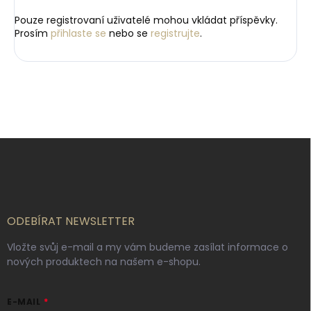
Pouze registrovaní uživatelé mohou vkládat příspěvky.
Prosím
přihlaste se
nebo se
registrujte
.
Z
á
p
a
t
í
ODEBÍRAT NEWSLETTER
Vložte svůj e-mail a my vám budeme zasílat informace o
nových produktech na našem e-shopu.
E-MAIL