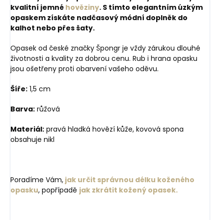
kvalitní jemné
hověziny
. S tímto elegantním úzkým
opaskem získáte nadčasový módní doplněk do
kalhot nebo přes šaty.
Opasek od české značky Špongr je vždy zárukou dlouhé
životnosti a kvality za dobrou cenu. Rub i hrana opasku
jsou ošetřeny proti obarvení vašeho oděvu.
Šíře:
1,5 cm
Barva:
růžová
Materiál:
pravá hladká hovězí kůže, kovová spona
obsahuje nikl
Poradíme Vám,
jak určit správnou délku koženého
opasku
, popřípadě
jak zkrátit kožený opasek.