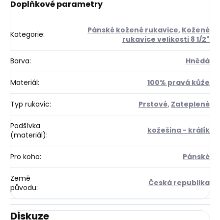
Doplňkové parametry
Pánské kožené rukavice
,
Kožené
Kategorie
:
rukavice velikosti 8 1/2"
Barva
:
Hnědá
Materiál
:
100% pravá kůže
Typ rukavic
:
Prstové
,
Zateplené
Podšívka
kožešina - králík
(materiál)
:
Pro koho
:
Pánské
Země
Česká republika
původu
:
Diskuze