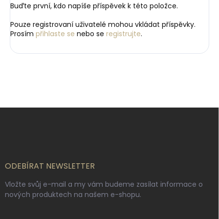
Buďte první, kdo napíše příspěvek k této položce.
Pouze registrovaní uživatelé mohou vkládat příspěvky.
Prosím
přihlaste se
nebo se
registrujte
.
Z
á
p
a
t
í
ODEBÍRAT NEWSLETTER
Vložte svůj e-mail a my vám budeme zasílat informace o
nových produktech na našem e-shopu.