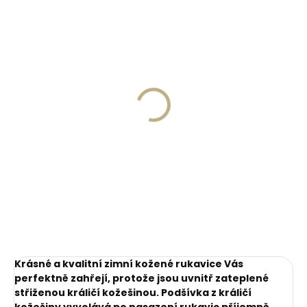
Skladem, odesíláme ihned
(2 ks)
Skladem, odesíláme ihned
(>2 ks)
Kožená klíčenka
Collonil Carbon Lab
Orbitkey 2.0 Saffiano
Starter Kit sada pro
Liquorice Black - černá
péči o tenisky
999 Kč
425 Kč
Do košíku
Do košíku
Krásné a kvalitní zimní kožené rukavice Vás
perfektně zahřejí, protože jsou uvnitř zateplené
střiženou králičí kožešinou. Podšívka z králičí
kožešiny vyvolává po nasazení rukavic příjemně