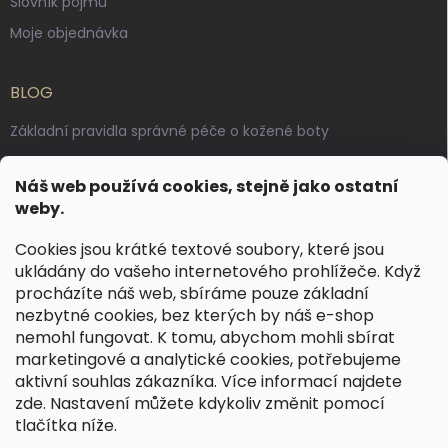
Slovník pojmů
Moje objednávka
BLOG
Základní pravidla správné péče o kožené boty
Jak pečovat o voskované, anilinové a olejované usně
Náš web používá cookies, stejně jako ostatní
Výroba českých kožených opasků: vůně pravé kůže, dotek
weby.
řemesla
Cookies jsou krátké textové soubory, které jsou
ukládány do vašeho internetového prohlížeče. Když
KONTAKT
procházíte náš web, sbíráme pouze základní
nezbytné cookies, bez kterých by náš e-shop
dotazy
@
spongr.cz
nemohl fungovat. K tomu, abychom mohli sbírat
marketingové a analytické cookies, potřebujeme
+420 776 663 962
aktivní souhlas zákazníka. Více informací najdete
https://www.facebook.com/spongr.cz
zde
. Nastavení můžete kdykoliv změnit pomocí
tlačítka níže.
spongr.cz