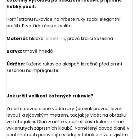
hebký pocit.
Horní stranu rukavice na hřbetě ruky zdobí elegantní
prošití. Prvotřídní česká kvalita.
Materiál:
hladká
jehnětina
, pravá králičí kožešina
Barva:
tmavě hnědá
Údržba:
Kožené rukavice alespoň 1x ročně před zimní
sezónou naimpregnujte.
Jak určit velikost kožených rukavic?
Změřte obvod dlaně vůdčí ruky (pravák pravou, levák
levou) krejčovským metrem, tak jak je vidět na obrázku
ve fotogalerii. Dlaň změřte v nejširší části kolem mírně
vyklenutých záprstních kloubů. Naměřený obvod dlaně v
centimetrech porovnejte s údaji v tabulce níže a zjistíte