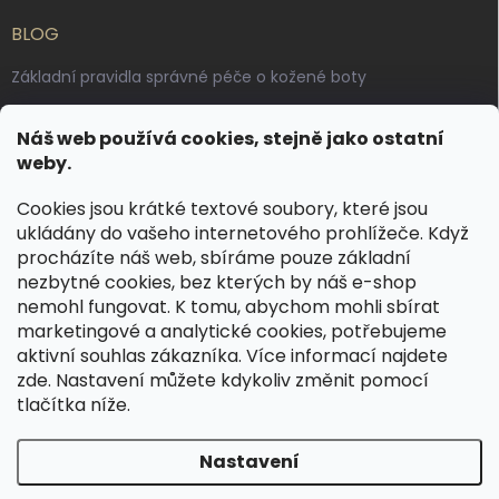
BLOG
Základní pravidla správné péče o kožené boty
Jak pečovat o voskované, anilinové a olejované usně
Náš web používá cookies, stejně jako ostatní
Výroba českých kožených opasků: vůně pravé kůže, dotek
weby.
řemesla
Cookies jsou krátké textové soubory, které jsou
ukládány do vašeho internetového prohlížeče. Když
KONTAKT
procházíte náš web, sbíráme pouze základní
nezbytné cookies, bez kterých by náš e-shop
dotazy
@
spongr.cz
nemohl fungovat. K tomu, abychom mohli sbírat
marketingové a analytické cookies, potřebujeme
+420 776 663 962
aktivní souhlas zákazníka. Více informací najdete
https://www.facebook.com/spongr.cz
zde
. Nastavení můžete kdykoliv změnit pomocí
tlačítka níže.
spongr.cz
Nastavení