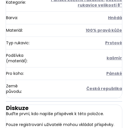
Kategorie
:
rukavice velikosti 8"
Barva
:
Hnědá
Materiál
:
100% pravá kůže
Typ rukavic
:
Prstové
Podšívka
kašmír
(materiál)
:
Pro koho
:
Pánské
Země
Česká republika
původu
:
Diskuze
Buďte první, kdo napíše příspěvek k této položce.
Pouze registrovaní uživatelé mohou vkládat příspěvky.