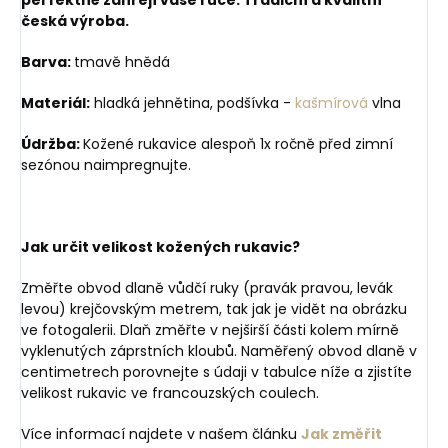
česká výroba.
Barva:
tmavě hnědá
Materiál:
hladká jehnětina, podšívka -
kašmírová
vlna
Údržba:
Kožené rukavice alespoň 1x ročně před zimní
sezónou naimpregnujte.
Jak určit velikost kožených rukavic?
Změřte obvod dlaně vůdčí ruky (pravák pravou, levák
levou) krejčovským metrem, tak jak je vidět na obrázku
ve fotogalerii. Dlaň změřte v nejširší části kolem mírně
vyklenutých záprstních kloubů. Naměřený obvod dlaně v
centimetrech porovnejte s údaji v tabulce níže a zjistíte
velikost rukavic ve francouzských coulech.
Více informací najdete v našem článku
Jak změřit