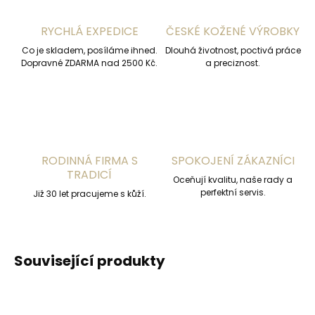
RYCHLÁ EXPEDICE
ČESKÉ KOŽENÉ VÝROBKY
Co je skladem, posíláme ihned.
Dlouhá životnost, poctivá práce
Dopravné ZDARMA nad 2500 Kč.
a preciznost.
RODINNÁ FIRMA S
SPOKOJENÍ ZÁKAZNÍCI
TRADICÍ
Oceňují kvalitu, naše rady a
perfektní servis.
Již 30 let pracujeme s kůží.
Související produkty
DOPORUČUJEME