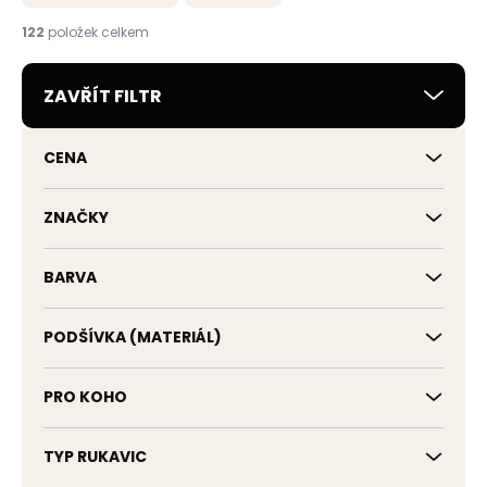
n
í
122
položek celkem
p
r
ZAVŘÍT FILTR
o
d
u
CENA
k
t
ů
ZNAČKY
BARVA
PODŠÍVKA (MATERIÁL)
PRO KOHO
TYP RUKAVIC