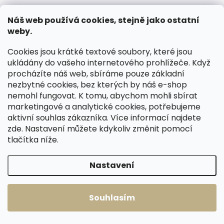
ČESKÁ VÝROBA
ČESKÁ VÝROBA
Náš web používá cookies, stejně jako ostatní
weby.
Cookies jsou krátké textové soubory, které jsou
ukládány do vašeho internetového prohlížeče. Když
procházíte náš web, sbíráme pouze základní
nezbytné cookies, bez kterých by náš e-shop
nemohl fungovat. K tomu, abychom mohli sbírat
Skladem, odesíláme ihned
marketingové a analytické cookies, potřebujeme
(>2 ks)
Skladem, odesíláme ihned
aktivní souhlas zákazníka. Více informací najdete
(>2 ks)
Dámské kožené
zde
. Nastavení můžete kdykoliv změnit pomocí
Dámské kožené
rukavice Špongr
tlačítka níže.
rukavice Špongr
MOCHETO
MOCHETO olivové
koňakové
1 590 Kč
Nastavení
1 590 Kč
Detail
Detail
6 1/2"
7 1/2"
8"
Souhlasím
6 1/2"
7"
7 1/2"
8 1/2"
8"
8 1/2"