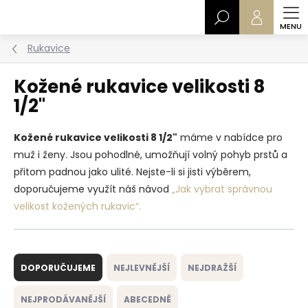
Přejít
Hledat
na
obsah
Rukavice
Kožené rukavice velikosti 8
1/2"
Kožené rukavice velikosti 8 1/2"
máme v nabídce pro
muž i ženy. Jsou pohodlné, umožňují volný pohyb prstů a
přitom padnou jako ulité. Nejste-li si jisti výběrem,
doporučujeme využít náš návod
„Jak vybrat správnou
velikost kožených rukavic“.
Ř
a
DOPORUČUJEME
NEJLEVNĚJŠÍ
NEJDRAŽŠÍ
z
e
NEJPRODÁVANĚJŠÍ
ABECEDNĚ