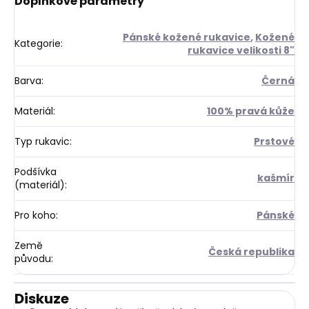
Doplňkové parametry
Pánské kožené rukavice
,
Kožené
Kategorie
:
rukavice velikosti 8"
Barva
:
Černá
Materiál
:
100% pravá kůže
Typ rukavic
:
Prstové
Podšívka
kašmír
(materiál)
:
Pro koho
:
Pánské
Země
Česká republika
původu
:
Diskuze