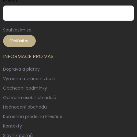
E-MAIL
Souhlasím se
zpracováním osobních údajů
.
Přihlásit se
INFORMACE PRO VÁS
Doprava a platby
Výměna a vrácení zboží
Obchodní podmínky
Ochrana osobních údajů
Hodnocení obchodu
Kamenná prodejna Přeštice
Kontakty
Slovník pojmů