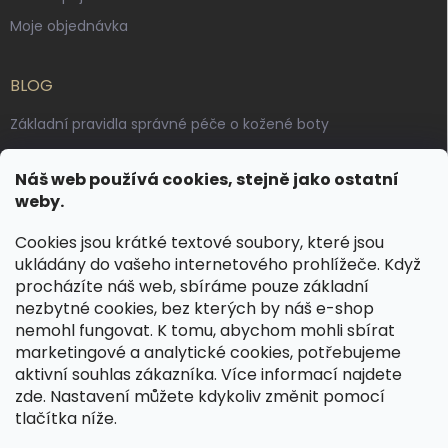
Moje objednávka
BLOG
Základní pravidla správné péče o kožené boty
Jak pečovat o voskované, anilinové a olejované usně
Náš web používá cookies, stejně jako ostatní
Výroba českých kožených opasků: vůně pravé kůže, dotek
weby.
řemesla
Cookies jsou krátké textové soubory, které jsou
ukládány do vašeho internetového prohlížeče. Když
KONTAKT
procházíte náš web, sbíráme pouze základní
nezbytné cookies, bez kterých by náš e-shop
dotazy
@
spongr.cz
nemohl fungovat. K tomu, abychom mohli sbírat
marketingové a analytické cookies, potřebujeme
+420 776 663 962
aktivní souhlas zákazníka. Více informací najdete
https://www.facebook.com/spongr.cz
zde
. Nastavení můžete kdykoliv změnit pomocí
tlačítka níže.
spongr.cz