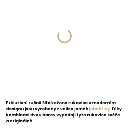
Skladem, odesíláme ihned
(1 ks)
Skladem, odesíláme ihned
(>2 ks)
Kožená klíčenka
Collonil Organic Cover
Orbitkey 2.0 Espresso
200 ml - přírodní
Brown tmavě hnědá s
impregnace a péče na
kontrastním
999 Kč
kůži
prošíváním
280 Kč
Do košíku
Do košíku
Exkluzivní ručně šité kožené rukavice v moderním
designu jsou vyrobeny z velice jemné
jehnětiny
. Díky
kombinaci dvou barev vypadají tyto rukavice svěže
a originálně.