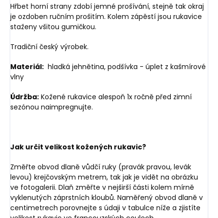
Hřbet horní strany zdobí jemné prošívání, stejně tak okraj
je ozdoben ručním prošitím. Kolem zápěstí jsou rukavice
staženy všitou gumičkou.
Tradiční český výrobek.
Materiál:
hladká jehnětina, podšívka - úplet z kašmírové
vlny
Údržba:
Kožené rukavice alespoň 1x ročně před zimní
sezónou naimpregnujte.
Jak určit velikost kožených rukavic?
Změřte obvod dlaně vůdčí ruky (pravák pravou, levák
levou) krejčovským metrem, tak jak je vidět na obrázku
ve fotogalerii. Dlaň změřte v nejširší části kolem mírně
vyklenutých záprstních kloubů. Naměřený obvod dlaně v
centimetrech porovnejte s údaji v tabulce níže a zjistíte
velikost rukavic ve francouzských coulech.