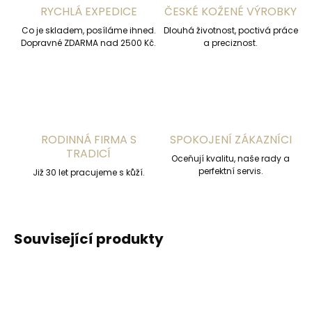
RYCHLÁ EXPEDICE
ČESKÉ KOŽENÉ VÝROBKY
Co je skladem, posíláme ihned.
Dlouhá životnost, poctivá práce
Dopravné ZDARMA nad 2500 Kč.
a preciznost.
RODINNÁ FIRMA S
SPOKOJENÍ ZÁKAZNÍCI
TRADICÍ
Oceňují kvalitu, naše rady a
perfektní servis.
Již 30 let pracujeme s kůží.
Související produkty
DOPORUČUJEME