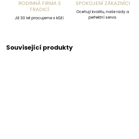
RODINNÁ FIRMA S
SPOKOJENÍ ZÁKAZNÍCI
TRADICÍ
Oceňují kvalitu, naše rady a
perfektní servis.
Již 30 let pracujeme s kůží.
Související produkty
DOPORUČUJEME
DOPORUČUJEME
Vyrobíme do 20 dnů
Vyrobíme do 20 dnů
(>2 ks)
(>2 ks)
Gravírování
Gravírování textu na
monogramu na
peněženku
peněženku
329 Kč