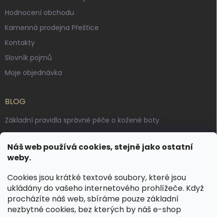
Hodnocení obchodu
Kamenná prodejna Přeštice
Kontakty
Slovník pojmů
Moje objednávka
BLOG
Základní pravidla správné péče o kožené boty
Jak pečovat o voskované, anilinové a olejované usně
Náš web používá cookies, stejně jako ostatní
Výroba českých kožených opasků: vůně pravé kůže, dotek
weby.
řemesla
Cookies jsou krátké textové soubory, které jsou
ukládány do vašeho internetového prohlížeče. Když
KONTAKT
procházíte náš web, sbíráme pouze základní
nezbytné cookies, bez kterých by náš e-shop
dotazy
@
spongr.cz