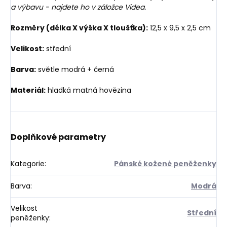
a výbavu - najdete ho v záložce Videa.
Rozměry (délka X výška X tloušťka):
12,5 x 9,5 x 2,5 cm
Velikost:
střední
Barva:
světle modrá + černá
Materiál:
hladká matná hovězina
Doplňkové parametry
Kategorie
:
Pánské kožené peněženky
Barva
:
Modrá
Velikost
Střední
peněženky
: