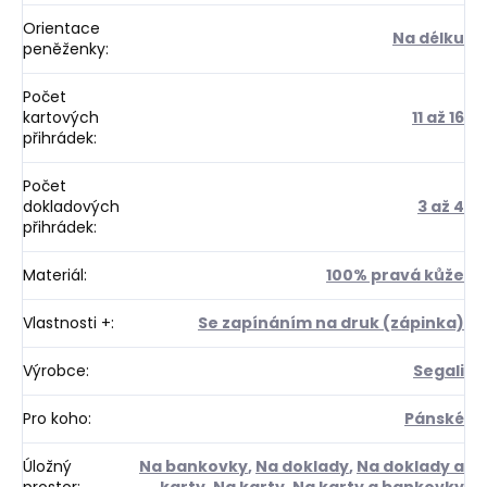
Orientace
Na délku
peněženky
:
Počet
kartových
11 až 16
přihrádek
:
Počet
dokladových
3 až 4
přihrádek
:
Materiál
:
100% pravá kůže
Vlastnosti +
:
Se zapínáním na druk (zápinka)
Výrobce
:
Segali
Pro koho
:
Pánské
Úložný
Na bankovky
,
Na doklady
,
Na doklady a
prostor
:
karty
,
Na karty
,
Na karty a bankovky