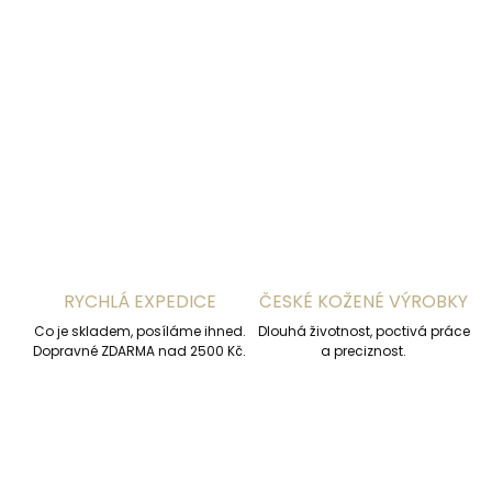
−
+
Přidat do košíku
DETAILNÍ INFORMACE
ZEPTAT SE
HLÍDAT
RYCHLÁ EXPEDICE
ČESKÉ KOŽENÉ VÝROBKY
Co je skladem, posíláme ihned.
Dlouhá životnost, poctivá práce
Dopravné ZDARMA nad 2500 Kč.
a preciznost.