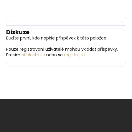
Diskuze
Buďte první, kdo napíše příspěvek k této položce.
Pouze registrovaní uživatelé mohou vkládat příspěvky.
Prosím
přihlaste se
nebo se
registrujte
.
Z
á
p
a
t