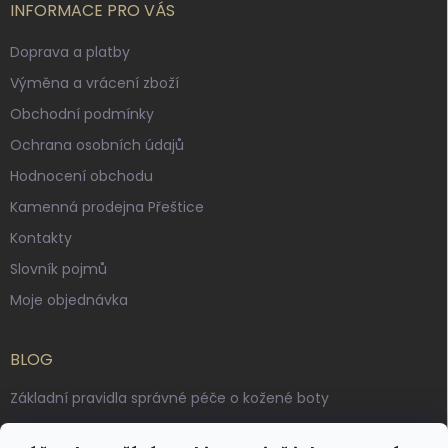
INFORMACE PRO VÁS
Doprava a platby
Výměna a vrácení zboží
Obchodní podmínky
Ochrana osobních údajů
Hodnocení obchodu
Kamenná prodejna Přeštice
Kontakty
Slovník pojmů
Moje objednávka
BLOG
Základní pravidla správné péče o kožené boty
Jak pečovat o voskované, anilinové a olejované usně