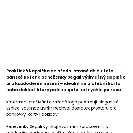
Do košíku
Praktická kapsička na přední straně dělá z této
pánské kožené peněženky Segali výjimečný doplněk
pro každodenní nošení – ideální na platební kartu
nebo doklad, který potřebujete mít rychle po ruce.
Kontrastní prošívání a ražené logo podtrhují elegantní
vzhled, zatímco uvnitř nechybí dostatek prostoru pro
bankovky, karty i doklady.
Peněženky Segali vynikají kvalitním zpracováním,
moderním designem a příznivým poměrem ceny a