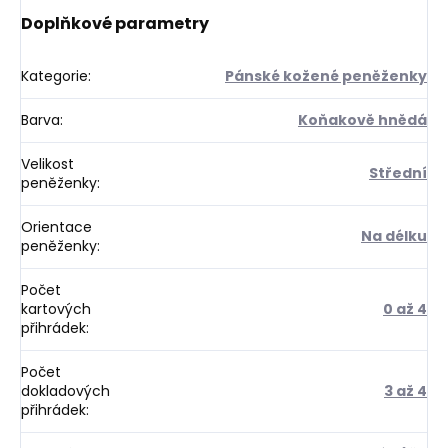
Doplňkové parametry
Kategorie
:
Pánské kožené peněženky
Barva
:
Koňakově hnědá
Velikost
Střední
peněženky
:
Orientace
Na délku
peněženky
:
Počet
kartových
0 až 4
přihrádek
:
Počet
dokladových
3 až 4
přihrádek
: