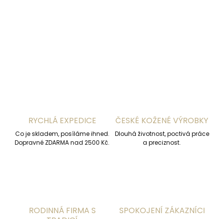
DETAILNÍ INFORMACE
ZEPTAT SE
HLÍDAT
RYCHLÁ EXPEDICE
ČESKÉ KOŽENÉ VÝROBKY
Co je skladem, posíláme ihned.
Dlouhá životnost, poctivá práce
Dopravné ZDARMA nad 2500 Kč.
a preciznost.
RODINNÁ FIRMA S
SPOKOJENÍ ZÁKAZNÍCI