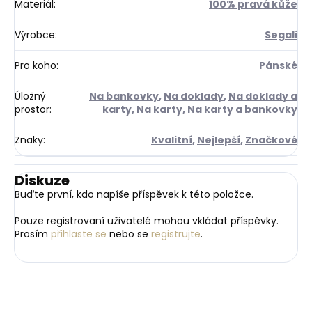
Materiál
:
100% pravá kůže
Výrobce
:
Segali
Pro koho
:
Pánské
Úložný
Na bankovky
,
Na doklady
,
Na doklady a
prostor
:
karty
,
Na karty
,
Na karty a bankovky
Znaky
:
Kvalitní
,
Nejlepší
,
Značkové
Diskuze
Buďte první, kdo napíše příspěvek k této položce.
Pouze registrovaní uživatelé mohou vkládat příspěvky.
Prosím
přihlaste se
nebo se
registrujte
.