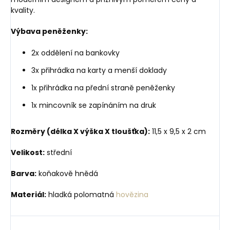
kvality.
Výbava peněženky:
2x oddělení na bankovky
3x přihrádka na karty a menší doklady
1x přihrádka na přední straně peněženky
1x mincovník se zapínáním na druk
Rozměry (délka X výška X tloušťka):
11,5 x 9,5 x 2 cm
Velikost:
střední
Barva:
koňakově hnědá
Materiál:
hladká polomatná
hovězina