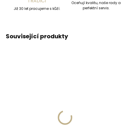
TRADICÍ
Oceňují kvalitu, naše rady a
perfektní servis.
Již 30 let pracujeme s kůží.
Související produkty
DOPORUČUJEME
DOPORUČUJEME
Vyrobíme do 20 dnů
Vyrobíme do 20 dnů
(>2 ks)
(>2 ks)
Gravírování
Gravírování textu na
monogramu na
peněženku
peněženku
329 Kč
269 Kč
Do košíku