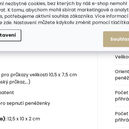
cká - to charakterizuje tuto
ní nezbytné cookies, bez kterých by náš e-shop nemohl
 na šířku.
at. K tomu, abychom mohli sbírat marketingové a analyt
s, potřebujeme aktivní souhlas zákazníka. Více informací
ginální pevné papírové krabičce
te
zde
. Nastavení můžete kdykoliv změnit pomocí tlačítka 
Kateg
tavení
Souhla
Barva
:
Velik
Orien
 pro průkazy velikosti 10,5 x 7,5 cm
peněž
ký průkaz,...)
patent
Počet
přihr
ro sepnutí peněženky
Počet
a):
12,5 x 10 x 2 cm
přihr