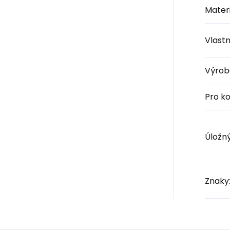
Materi
Vlastn
Výrob
Pro k
Úložn
Znaky