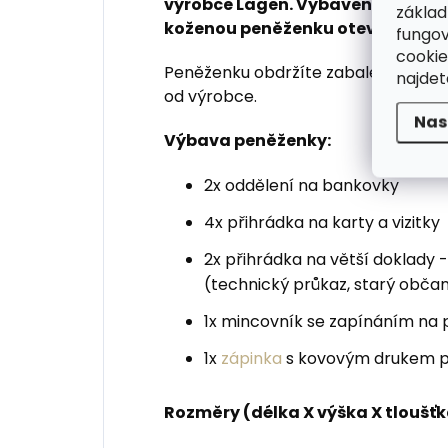
výrobce Lagen. Vybavená a prakti
základ
koženou peněženku otevírající se
fungov
cookie
Peněženku obdržíte zabalenou v ori
najde
od výrobce.
Nas
Výbava peněženky:
2x oddělení na bankovky
4x přihrádka na karty a vizitky
2x přihrádka na větší doklady -
(technický průkaz, starý občans
1x mincovník se zapínáním na 
1x
zápinka
s kovovým drukem p
Rozměry (délka X výška X tloušťk