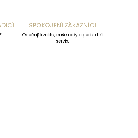
ADICÍ
SPOKOJENÍ ZÁKAZNÍCI
í.
Oceňují kvalitu, naše rady a perfektní
servis.
ČESKÁ VÝROBA
NADMĚR