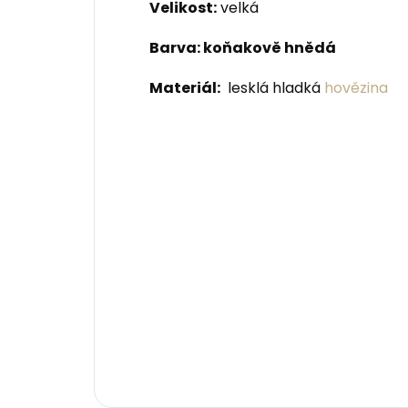
Velikost:
velká
Barva: koňakově hnědá
Materiál:
lesklá hladká
hovězina