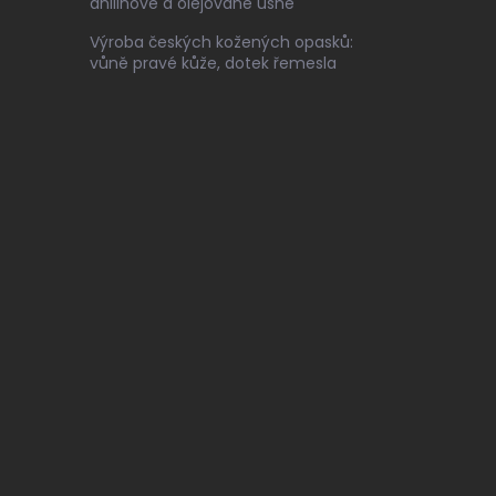
anilinové a olejované usně
Výroba českých kožených opasků:
vůně pravé kůže, dotek řemesla