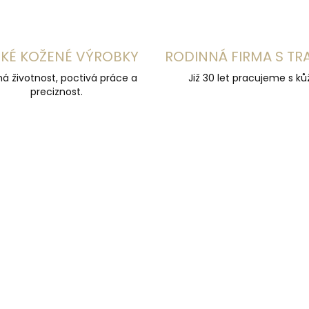
KÉ KOŽENÉ VÝROBKY
RODINNÁ FIRMA S TR
á životnost, poctivá práce a
Již 30 let pracujeme s kůž
preciznost.
UČUJEME