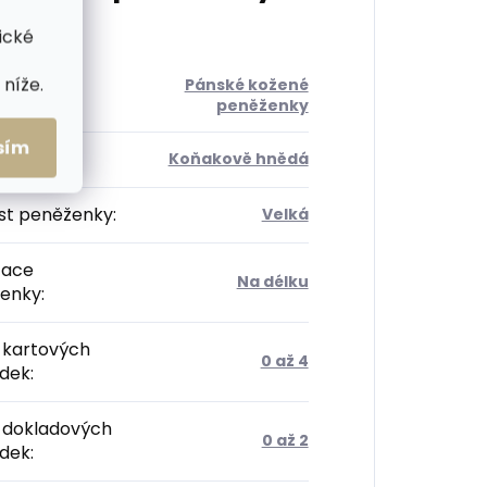
ické
níže.
Pánské kožené
orie
:
peněženky
sím
Koňakově hnědá
ost peněženky
:
Velká
tace
Na délku
enky
:
 kartových
0 až 4
ádek
:
 dokladových
0 až 2
ádek
: