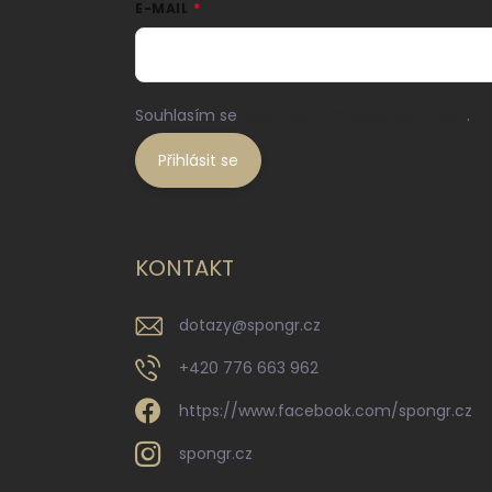
E-MAIL
Souhlasím se
zpracováním osobních údajů
.
Přihlásit se
KONTAKT
dotazy
@
spongr.cz
+420 776 663 962
https://www.facebook.com/spongr.cz
spongr.cz