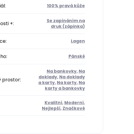
ál
:
100% pravá kůže
Se zapínáním na
osti +
:
druk (zápinka)
ce
:
Lagen
oho
:
Pánské
Na bankovky
,
Na
doklady
,
Na doklady
ý prostor
:
a karty
,
Na karty
,
Na
karty a bankovky
Kvalitní
,
Moderní
,
:
Nejlepší
,
Značkové