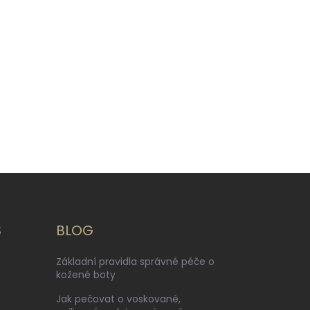
S
BLOG
Základní pravidla správné péče o
kožené boty
Jak pečovat o voskované,