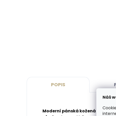
Vyrobíme do 20 dnů
(>2 ks)
Gravírování monogramu na
Grav
peněženku
pen
269 Kč
329
Do košíku
Do 
POPIS
Náš w
Cookie
Moderní pánská kožená peněžen
intern