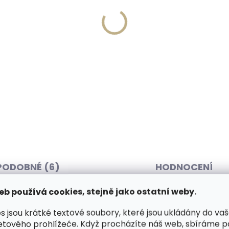
Vyrobíme do 20 dnů
Skladem, odesíláme 
(>2 ks)
(
írování textu na
Collonil Carbon Lab Star
ěženku
Kit sada pro péči o tenis
 Kč
425 Kč
košíku
Do košíku
PODOBNÉ (6)
HODNOCENÍ
eb používá cookies, stejně jako ostatní weby.
s jsou krátké textové soubory, které jsou ukládány do va
ka s vytlačovaným logem
Dop
etového prohlížeče. Když procházíte náš web, sbíráme 