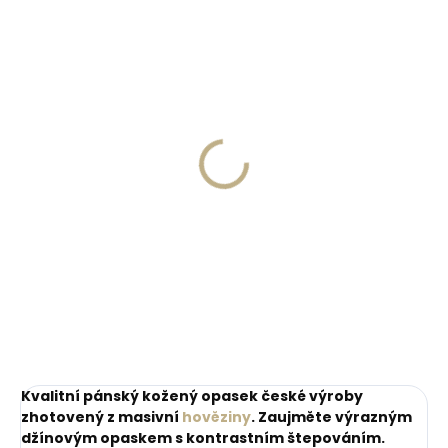
Skladem, odesíláme ihned
Skladem, odesíláme ihned
(>2 ks)
(>2 ks)
Dárková papírová
Dárková papírová
krabička L pro opasky
krabička M pro opasky
šíře 40 a 50 mm
šíře 30 a 35 mm
45 Kč
45 Kč
Do košíku
Do košíku
Kvalitní pánský kožený opasek české výroby
zhotovený z masivní
hověziny
. Zaujměte výrazným
džínovým opaskem s kontrastním štepováním.