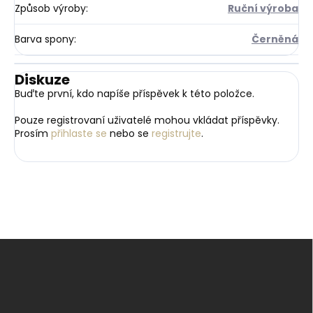
Způsob výroby
:
Ruční výroba
Barva spony
:
Černěná
Diskuze
Buďte první, kdo napíše příspěvek k této položce.
Pouze registrovaní uživatelé mohou vkládat příspěvky.
Prosím
přihlaste se
nebo se
registrujte
.
Z
á
p
a
t