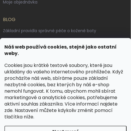
Moje objednávka
BLOG
Základní pravidla správné péče o kožené boty
Jak pečovat o voskované, anilinové a olejované usně
Náš web používá cookies, stejně jako ostatní
Výroba českých kožených opasků: vůně pravé kůže, dotek
weby.
řemesla
Cookies jsou krátké textové soubory, které jsou
ukládány do vašeho internetového prohlížeče. Když
KONTAKT
procházíte náš web, sbíráme pouze základní
nezbytné cookies, bez kterých by náš e-shop
dotazy
@
spongr.cz
nemohl fungovat. K tomu, abychom mohli sbírat
marketingové a analytické cookies, potřebujeme
+420 776 663 962
aktivní souhlas zákazníka. Více informací najdete
https://www.facebook.com/spongr.cz
zde
. Nastavení můžete kdykoliv změnit pomocí
tlačítka níže.
spongr.cz