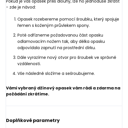
Pokud je váš opasek příliš dlouhý, lze ho jednoduše zkrátit
- zde je návod:
Opasek rozebereme pomocí šroubku, který spojuje
řemen s koženým průvlekem spony.
Poté odřízneme požadovanou část opasku
odlamovacím nožem tak, aby délka opasku
odpovídala zapnutí na prostřední dírku.
Dále vyrazíme nový otvor pro šroubek ve správné
vzdálenosti.
Vše následně složíme a sešroubujeme.
Vámi vybraný džínový opasek vám rádi a zdarma na
požádání zkrátíme.
Doplňkové parametry