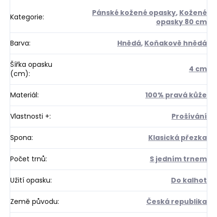
Pánské kožené opasky
,
Kožené
Kategorie
:
opasky 80 cm
Barva
:
Hnědá
,
Koňakově hnědá
Šířka opasku
4 cm
(cm)
:
Materiál
:
100% pravá kůže
Vlastnosti +
:
Prošívání
Spona
:
Klasická přezka
Počet trnů
:
S jedním trnem
Užití opasku
:
Do kalhot
Země původu
:
Česká republika