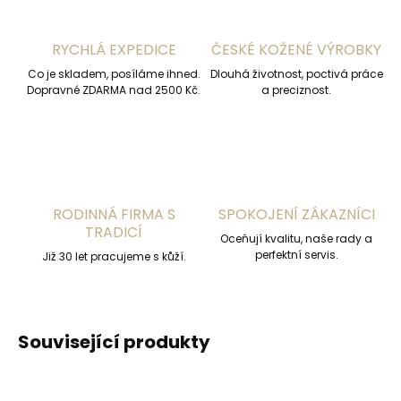
RYCHLÁ EXPEDICE
ČESKÉ KOŽENÉ VÝROBKY
Co je skladem, posíláme ihned.
Dlouhá životnost, poctivá práce
Dopravné ZDARMA nad 2500 Kč.
a preciznost.
RODINNÁ FIRMA S
SPOKOJENÍ ZÁKAZNÍCI
TRADICÍ
Oceňují kvalitu, naše rady a
perfektní servis.
Již 30 let pracujeme s kůží.
Související produkty
ČESKÁ VÝROBA
ČESKÁ VÝROBA