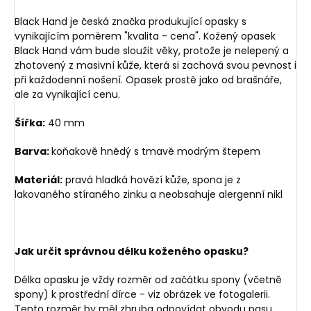
Black Hand je česká značka produkující opasky s
vynikajícím poměrem "kvalita - cena". Kožený opasek
Black Hand vám bude sloužit věky, protože je nelepený a
zhotovený z masivní kůže, která si zachová svou pevnost i
při každodenní nošení. Opasek prostě jako od brašnáře,
ale za vynikající cenu.
Šířka:
40 mm
Barva:
koňakově hnědý s tmavě modrým štepem
Materiál:
pravá hladká hovězí kůže, spona je z
lakovaného stíraného zinku a neobsahuje alergenní nikl
Jak určit správnou délku koženého opasku?
Délka opasku je vždy rozměr od začátku spony (včetně
spony) k prostřední dírce - viz obrázek ve fotogalerii.
Tento rozměr by měl zhruba odpovídat obvodu pasu.