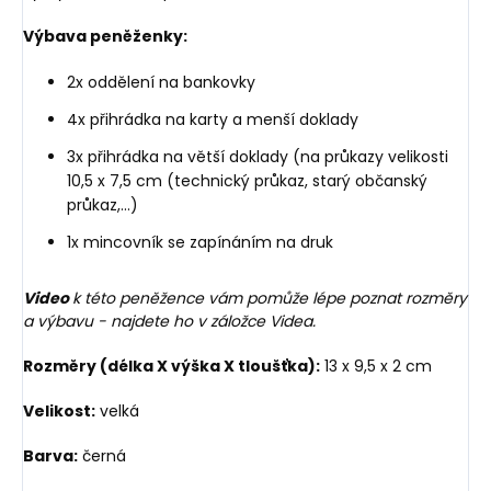
Výbava peněženky:
2x oddělení na bankovky
4x přihrádka na karty a menší doklady
3x přihrádka na větší doklady (na průkazy velikosti
10,5 x 7,5 cm (technický průkaz, starý občanský
průkaz,...)
1x mincovník se zapínáním na druk
Video
k této peněžence vám pomůže lépe poznat rozměry
a výbavu - najdete ho v záložce Videa.
Rozměry (délka X výška X tloušťka):
13 x 9,5 x 2 cm
Velikost:
velká
Barva:
černá