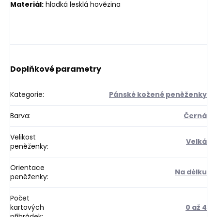
Materiál:
hladká lesklá hovězina
Doplňkové parametry
Kategorie
:
Pánské kožené peněženky
Barva
:
Černá
Velikost
Velká
peněženky
:
Orientace
Na délku
peněženky
:
Počet
kartových
0 až 4
přihrádek
: