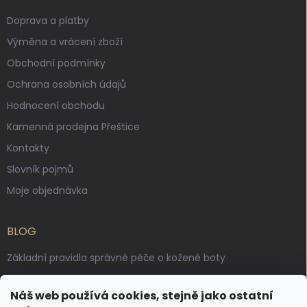
Doprava a platby
Výměna a vrácení zboží
Obchodní podmínky
Ochrana osobních údajů
Hodnocení obchodu
Kamenná prodejna Přeštice
Kontakty
Slovník pojmů
Moje objednávka
BLOG
Základní pravidla správné péče o kožené boty
Jak pečovat o voskované, anilinové a olejované usně
Náš web používá cookies, stejně jako ostatní
Výroba českých kožených opasků: vůně pravé kůže, dotek