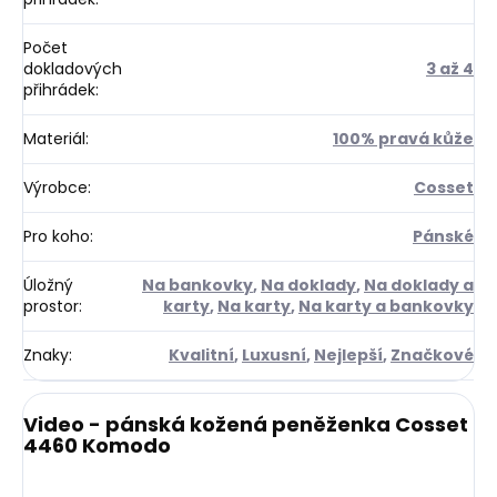
Počet
dokladových
3 až 4
přihrádek
:
Materiál
:
100% pravá kůže
Výrobce
:
Cosset
Pro koho
:
Pánské
Úložný
Na bankovky
,
Na doklady
,
Na doklady a
prostor
:
karty
,
Na karty
,
Na karty a bankovky
Znaky
:
Kvalitní
,
Luxusní
,
Nejlepší
,
Značkové
Video - pánská kožená peněženka Cosset
4460 Komodo