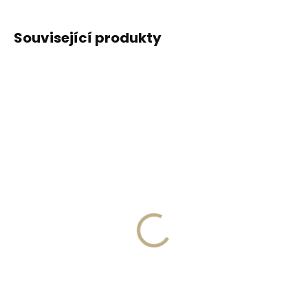
Související produkty
DOPORUČUJEME
DOPORUČUJEME
Vyrobíme do 20 dnů
Vyrobíme do 20 dnů
(>2 ks)
(>2 ks)
Gravírování
Gravírování textu na
monogramu na
peněženku
peněženku
329 Kč
269 Kč
Do košíku
Do košíku