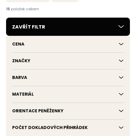
n
í
15
položek celkem
p
r
ZAVŘÍT FILTR
o
d
u
CENA
k
t
ů
ZNAČKY
BARVA
MATERIÁL
ORIENTACE PENĚŽENKY
POČET DOKLADOVÝCH PŘIHRÁDEK