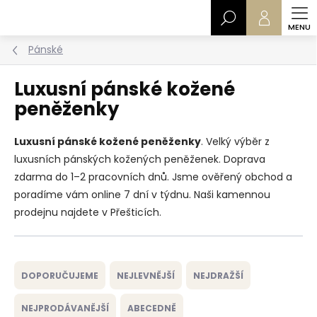
Přejít
Hledat
na
obsah
Pánské
Luxusní pánské kožené
peněženky
Luxusní pánské kožené peněženky
. Velký výběr z
luxusních pánských kožených peněženek. Doprava
zdarma do 1–2 pracovních dnů. Jsme ověřený obchod a
poradíme vám online 7 dní v týdnu. Naši kamennou
prodejnu najdete v Přešticích.
Ř
a
DOPORUČUJEME
NEJLEVNĚJŠÍ
NEJDRAŽŠÍ
z
e
NEJPRODÁVANĚJŠÍ
ABECEDNĚ