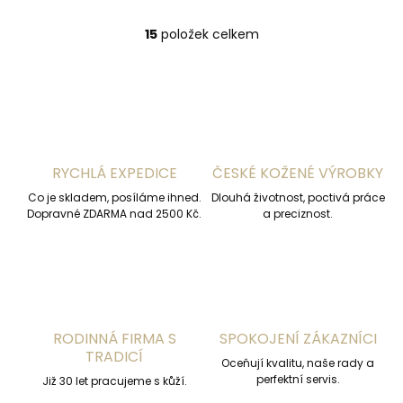
15
položek celkem
O
v
l
á
d
a
c
í
RYCHLÁ EXPEDICE
ČESKÉ KOŽENÉ VÝROBKY
p
r
Co je skladem, posíláme ihned.
Dlouhá životnost, poctivá práce
v
Dopravné ZDARMA nad 2500 Kč.
a preciznost.
k
y
v
ý
p
i
s
RODINNÁ FIRMA S
SPOKOJENÍ ZÁKAZNÍCI
u
TRADICÍ
Oceňují kvalitu, naše rady a
perfektní servis.
Již 30 let pracujeme s kůží.