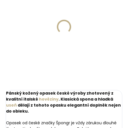
Skladem, odesíláme ihned
Skladem, odesíláme ihned
(>2 ks)
(>2 ks)
Dárková papírová
Dárková papírová
krabička M pro opasky
krabička L pro opasky
šíře 30 a 35 mm
šíře 40 a 50 mm
45 Kč
45 Kč
Do košíku
Do košíku
Pánský kožený opasek české výroby zhotovený z
kvalitní italské
hověziny
.
Klasická spona a hladká
useň
dělají z tohoto opasku elegantní doplněk nejen
do obleku.
Opasek od české značky Špongr je vždy zárukou dlouhé