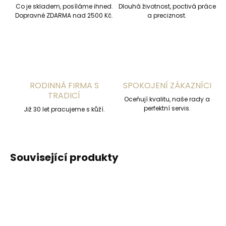
Co je skladem, posíláme ihned.
Dlouhá životnost, poctivá práce
Dopravné ZDARMA nad 2500 Kč.
a preciznost.
RODINNÁ FIRMA S
SPOKOJENÍ ZÁKAZNÍCI
TRADICÍ
Oceňují kvalitu, naše rady a
perfektní servis.
Již 30 let pracujeme s kůží.
Související produkty
ČESKÁ VÝROBA
ČESKÁ VÝROBA