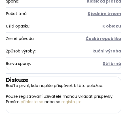
Spona
:
Klasická přezka
Počet trnů
:
S jedním trnem
Užití opasku
:
K obleku
Země původu
:
Česká republika
Způsob výroby
:
Ruční výroba
Barva spony
:
Stříbrná
Diskuze
Buďte první, kdo napíše příspěvek k této položce.
Pouze registrovaní uživatelé mohou vkládat příspěvky.
Prosím
přihlaste se
nebo se
registrujte
.