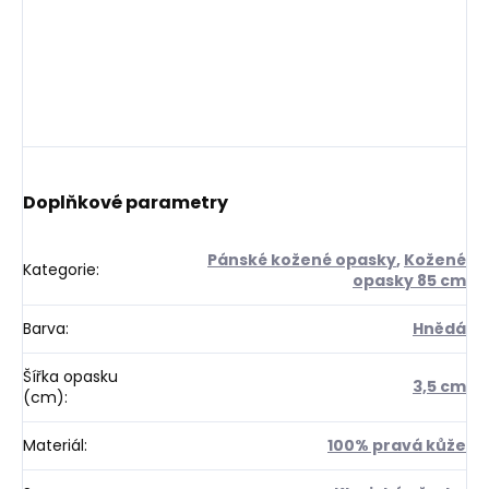
Doplňkové parametry
Pánské kožené opasky
,
Kožené
Kategorie
:
opasky 85 cm
Barva
:
Hnědá
Šířka opasku
3,5 cm
(cm)
:
Materiál
:
100% pravá kůže