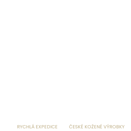
Pokud kupujete opasek jako dárek, můžete si
přikoupit jednu z našich
dárkových krabiček
:
-
kulatou plechovou krabičku
-
skládanou papírovou krabičku
DETAILNÍ INFORMACE
ZEPTAT SE
HLÍDAT
RYCHLÁ EXPEDICE
ČESKÉ KOŽENÉ VÝROBKY