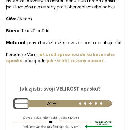
životnosti a kvality za dobrou cenu. Rub i hrana opasku
jsou lakováním ošetřeny proti obarvení vašeho oděvu.
Šíře:
35 mm
Barva:
tmavě hnědá
Materiál:
pravá hovězí kůže, kovová spona obsahuje nikl
Poradíme Vám,
jak určit správnou délku koženého
opasku
, popřípadě
jak zkrátit kožený opasek.