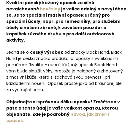
Kvalitní pánský kožený opasek ze silné
nevalchované
hověziny
je velice odolný a nevytáhne
se. Je to speciální masivní opasek určený pro
speciální účely,
např. pro řemeslníky, pro služební
účely a nošení zbraně, k zavěšení pouzder a
kapsiček různého druhu a pro další outdoorové
aktivity.
Jedná se o
český výrobek
od značky Black Hand. Black
Hand je česká značka produkující opasky s vynikajícím
poměrem "kvalita - cena". Kožený opasek Black Hand
vám bude sloužit věky, protože je nelepený a zhotovený
z masivní kůže, která si zachová svou pevnost i při
každodenní nošení. Opasek prostě jako od brašnáře, ale
za vynikající cenu.
Objednejte si správnou délku opasku! Změřte se v
pase a tento údaj je vaše velikost opasku, kterou
objednáte. Zde je podrobný
návod, jak změřit
opasek.