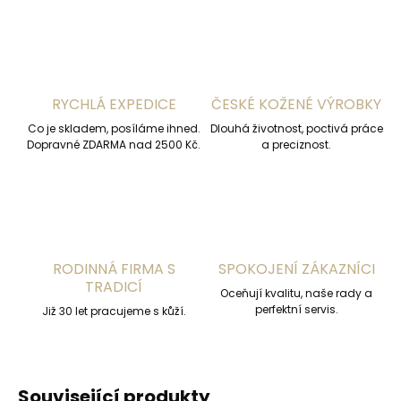
RYCHLÁ EXPEDICE
ČESKÉ KOŽENÉ VÝROBKY
Co je skladem, posíláme ihned.
Dlouhá životnost, poctivá práce
Dopravné ZDARMA nad 2500 Kč.
a preciznost.
RODINNÁ FIRMA S
SPOKOJENÍ ZÁKAZNÍCI
TRADICÍ
Oceňují kvalitu, naše rady a
perfektní servis.
Již 30 let pracujeme s kůží.
Související produkty