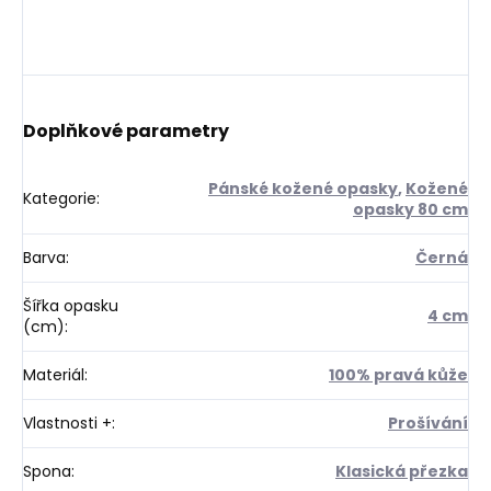
Doplňkové parametry
Pánské kožené opasky
,
Kožené
Kategorie
:
opasky 80 cm
Barva
:
Černá
Šířka opasku
4 cm
(cm)
:
Materiál
:
100% pravá kůže
Vlastnosti +
:
Prošívání
Spona
:
Klasická přezka