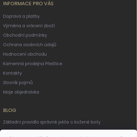
INFORMACE PRO VÁS
Doprava a platby
Výměna a vrácení zboží
Obchodní podmínky
Ochrana osobních údajů
Hodnocení obchodu
Kamenná prodejna Přeštice
Kontakty
Slovník pojmů
Moje objednávka
BLOG
Základní pravidla správné péče o kožené boty
Jak pečovat o voskované, anilinové a olejované usně