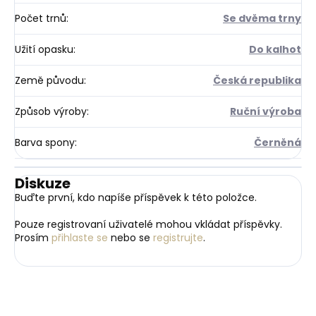
Počet trnů
:
Se dvěma trny
Užití opasku
:
Do kalhot
Země původu
:
Česká republika
Způsob výroby
:
Ruční výroba
Barva spony
:
Černěná
Diskuze
Buďte první, kdo napíše příspěvek k této položce.
Pouze registrovaní uživatelé mohou vkládat příspěvky.
Prosím
přihlaste se
nebo se
registrujte
.