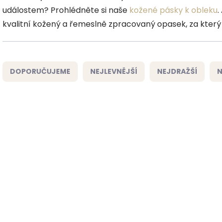
událostem? Prohlédněte si naše
kožené pásky k obleku
.
kvalitní kožený a řemeslně zpracovaný opasek, za který
Ř
a
DOPORUČUJEME
NEJLEVNĚJŠÍ
NEJDRAŽŠÍ
N
z
e
n
í
V
p
ý
ČESKÁ VÝROBA
ČESKÁ VÝROBA
r
p
o
i
d
s
u
p
k
r
t
o
ů
d
u
k