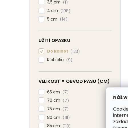
3,5 cm
1
4 cm
108
5 cm
14
UŽITÍ OPASKU
Do kalhot
123
K obleku
9
VELIKOST = OBVOD PASU (CM)
65 cm
7
Náš w
70 cm
7
Cookie
75 cm
7
intern
80 cm
111
základ
85 cm
113
fungov