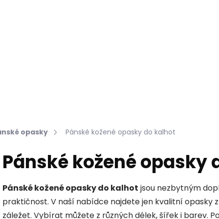
Hledat
KOŽEŠINY DO INTERIÉRU
PŘÍPRAVKY NA KŮŽI
ánské opasky
Pánské kožené opasky do kalhot
Pánské kožené opasky d
Pánské kožené opasky do kalhot
jsou nezbytným dopl
praktičnost. V naší nabídce najdete jen kvalitní opasky 
záležet. Vybírat můžete z různých délek, šířek i barev.