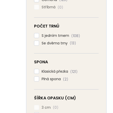
Stříbrná
0
POČET TRNŮ
S jedním trnem
108
Se dvěma trny
13
SPONA
Klasická přezka
121
Plná spona
2
ŠÍŘKA OPASKU (CM)
3 cm
0