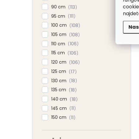
cookie
90 cm
113
najde
95 cm
111
100 cm
108
Nas
105 cm
108
110 cm
106
115 cm
106
120 cm
106
125 cm
17
130 cm
18
135 cm
18
140 cm
18
145 cm
11
150 cm
11