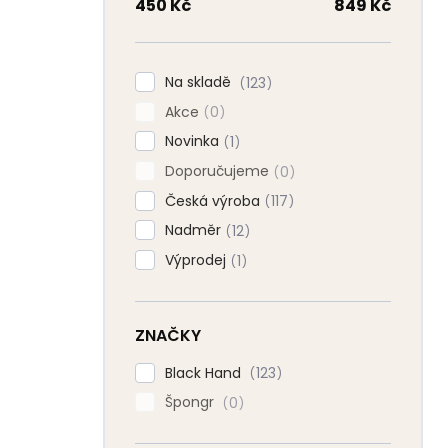
n
450
Kč
849
Kč
n
í
p
Na skladě
123
a
Akce
n
0
e
Novinka
1
l
Doporučujeme
0
Česká výroba
117
Nadměr
12
Výprodej
1
ZNAČKY
Black Hand
123
Špongr
0