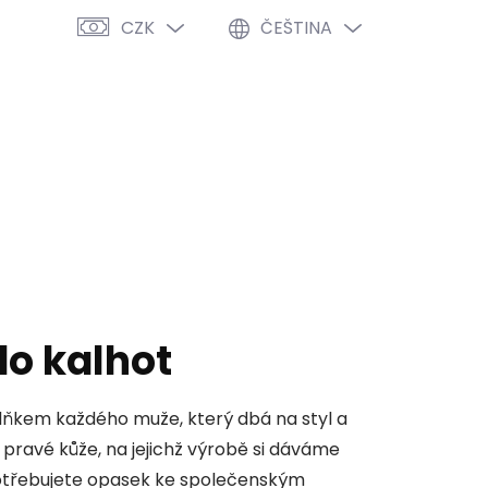
CZK
ČEŠTINA
PRÁZDNÝ KOŠÍK
NÁKUPNÍ
KOŠÍK
VÝPRODEJ %
O NÁS
BLOG
o kalhot
ňkem každého muže, který dbá na styl a
z pravé kůže, na jejichž výrobě si dáváme
 Potřebujete opasek ke společenským