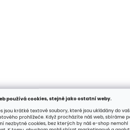
95 cm
100 cm
105 cm
95 cm
100 cm
10
110 cm
115 cm
120 cm
110 cm
115 cm
12
ČESKÁ VÝROBA
ČESKÁ VÝROBA
NADMĚR
eb používá cookies, stejně jako ostatní weby.
s jsou krátké textové soubory, které jsou ukládány do va
Skladem, odesílá
etového prohlížeče. Když procházíte náš web, sbíráme 
Skladem, odesíláme ihned
ní nezbytné cookies, bez kterých by náš e-shop nemohl
(>2 ks)
Pánský kožený opa
at. K tomu, abychom mohli sbírat marketingové a analyt