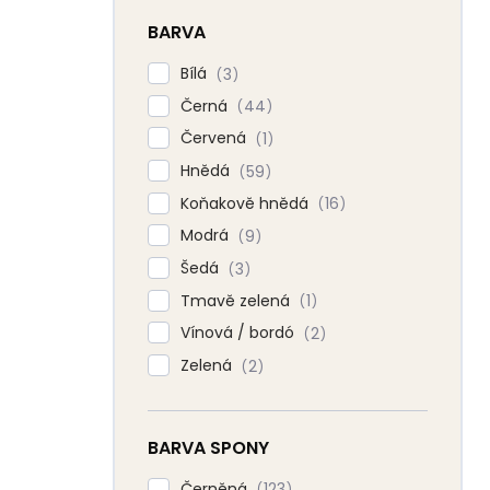
BARVA
Bílá
3
Černá
44
Červená
1
Hnědá
59
Koňakově hnědá
16
Modrá
9
Šedá
3
Tmavě zelená
1
Vínová / bordó
2
Zelená
2
BARVA SPONY
Černěná
123