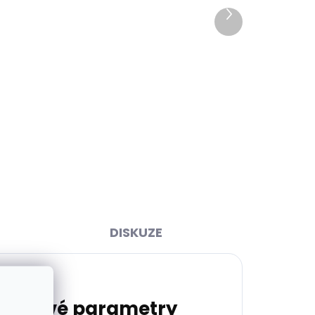
Další
produkt
ihned
Skladem, odesíláme ihned
>2 ks)
(>2 ks)
y 2.0
Pánská kožená peněženka
tle
Mustang Billy koňakově
hnědá
990 Kč
Do košíku
DISKUZE
lňkové parametry