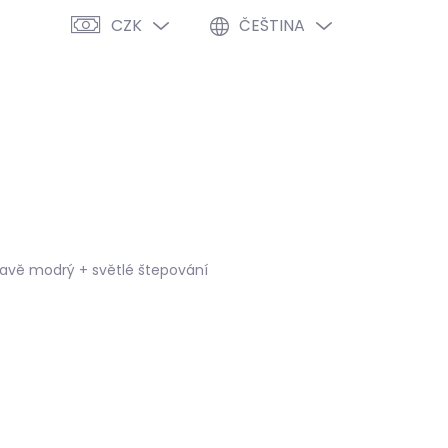
CZK
ČEŠTINA
PRÁZDNÝ KOŠÍK
NÁKUPNÍ
KOŠÍK
VÝPRODEJ %
O NÁS
BLOG
avě modrý + světlé štepování