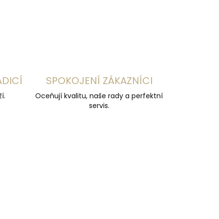
ZEPTAT SE
HLÍDAT
ADICÍ
SPOKOJENÍ ZÁKAZNÍCI
í.
Oceňují kvalitu, naše rady a perfektní
servis.
NOVINKA