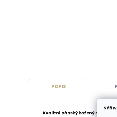
Skladem, odesíláme ihned
(>2 ks)
Dárková papírová krabička L
Kože
pro opasky šíře 40 a 50 mm
Leat
růžo
45 Kč
999
Do košíku
Do 
POPIS
Náš w
Kvalitní pánský kožený opasek č