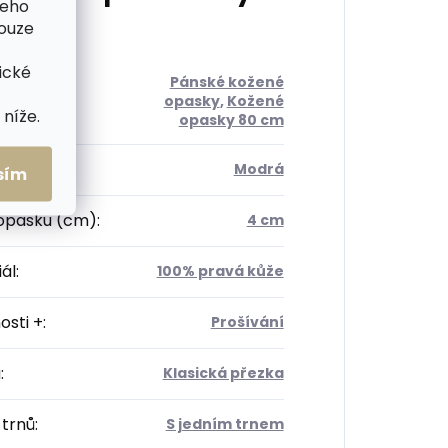
šeho
pouze
ické
Pánské kožené
orie
:
opasky
,
Kožené
níže.
opasky 80 cm
Modrá
sím
 opasku (cm)
:
4 cm
ál
:
100% pravá kůže
osti +
:
Prošívání
a
:
Klasická přezka
 trnů
:
S jedním trnem