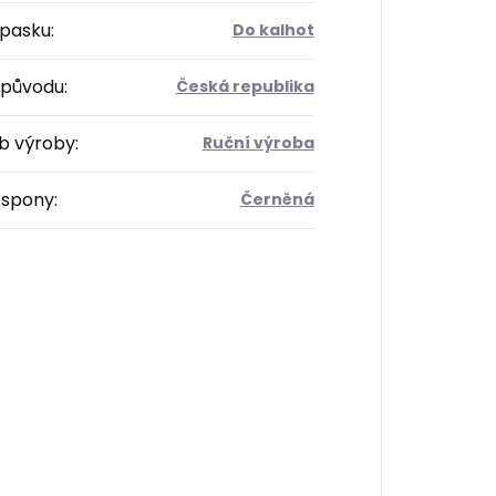
opasku
:
Do kalhot
původu
:
Česká republika
b výroby
:
Ruční výroba
 spony
:
Černěná