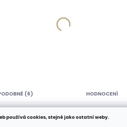
Skladem, odesíláme ihned
Skladem, odesíláme 
(>2 ks)
(
ná klíčenka Orbitkey 2.0
Kožená klíčenka Orbitke
her Cotton Candy
Leather Cocoa Rose svě
vá
hnědá
 Kč
999 Kč
košíku
Do košíku
PODOBNÉ (6)
HODNOCENÍ
eb používá cookies, stejně jako ostatní weby.
eské výroby zhotovený z masivní
Dop