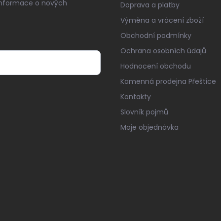
informace o nových
Doprava a platby
Výměna a vrácení zboží
Obchodní podmínky
Ochrana osobních údajů
Hodnocení obchodu
Kamenná prodejna Přeštice
Kontakty
Slovník pojmů
Moje objednávka