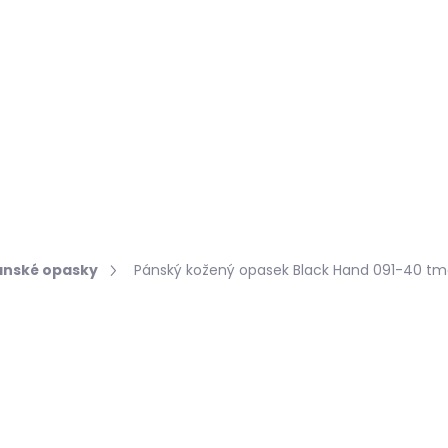
Hledat
KOŽEŠINY DO INTERIÉRU
PŘÍPRAVKY NA KŮŽI
ánské opasky
Pánský kožený opasek Black Hand 091-40 tm
o
Podrobnosti hodnocení
729 Kč
Měrná
ZVOLTE VARIANTU
cena: