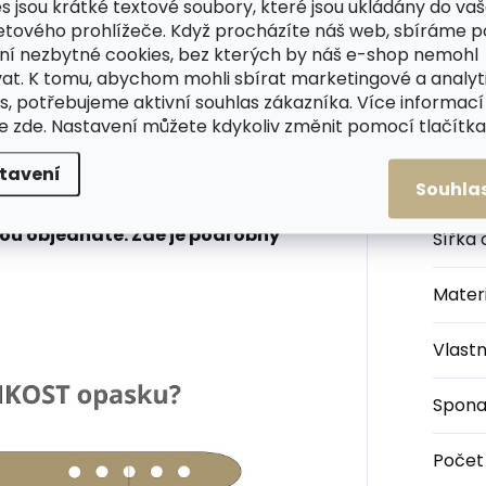
s jsou krátké textové soubory, které jsou ukládány do va
etového prohlížeče. Když procházíte náš web, sbíráme 
ní nezbytné cookies, bez kterých by náš e-shop nemohl
jící opasky s vynikajícím poměrem
at. K tomu, abychom mohli sbírat marketingové a analyt
ck Hand vám bude sloužit věky,
s, potřebujeme aktivní souhlas zákazníka. Více informací
asivní kůže, která si zachová svou
Kateg
te
zde
. Nastavení můžete kdykoliv změnit pomocí tlačítka 
asek prostě jako od brašnáře, ale
tavení
Barva
:
Souhla
sku! Změřte se v pase a tento
rou objednáte. Zde je podrobný
Šířka
Materi
Vlastn
Spon
Počet