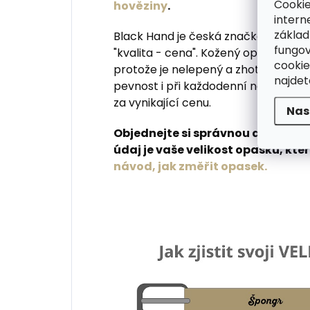
Cookie
hověziny
.
intern
základ
Black Hand je česká značka produku
fungov
"kvalita - cena". Kožený opasek Bla
cookie
protože je nelepený a zhotovený z m
najde
pevnost i při každodenní nošení. Op
za vynikající cenu.
Nas
Objednejte si správnou délku opa
údaj je vaše velikost opasku, kte
návod, jak změřit opasek.