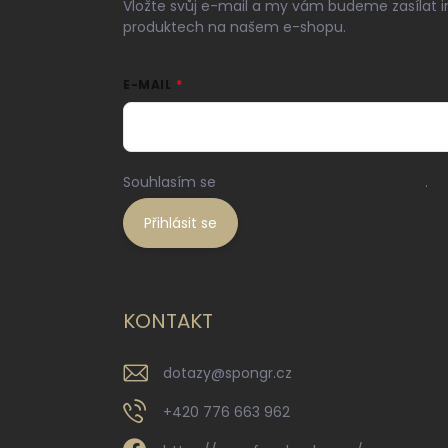
Vložte svůj e-mail a my vám budeme zasílat 
produktech na našem e-shopu.
E-MAIL
Souhlasím se
zpracováním osobních údajů
.
Přihlásit se
KONTAKT
dotazy
@
spongr.cz
+420 776 663 962