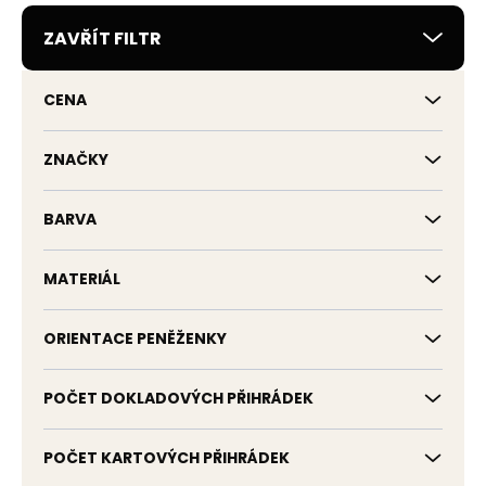
r
ZAVŘÍT FILTR
o
d
u
CENA
k
t
ů
ZNAČKY
BARVA
MATERIÁL
ORIENTACE PENĚŽENKY
POČET DOKLADOVÝCH PŘIHRÁDEK
POČET KARTOVÝCH PŘIHRÁDEK