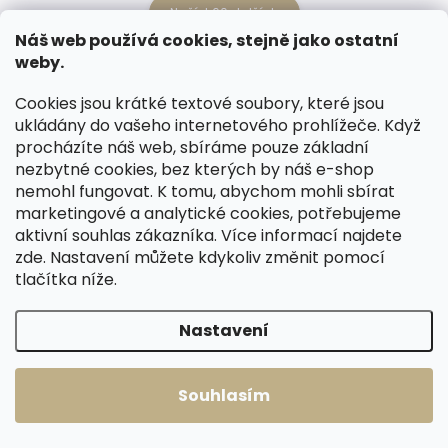
Načíst 60 dalších
Náš web používá cookies, stejně jako ostatní
weby.
1
4
O
S
v
t
234
položek celkem
Cookies jsou krátké textové soubory, které jsou
l
r
Nahoru
ukládány do vašeho internetového prohlížeče. Když
á
á
d
procházíte náš web, sbíráme pouze základní
n
a
nezbytné cookies, bez kterých by náš e-shop
k
c
nemohl fungovat. K tomu, abychom mohli sbírat
o
í
marketingové a analytické cookies, potřebujeme
p
v
aktivní souhlas zákazníka. Více informací najdete
r
á
zde
. Nastavení můžete kdykoliv změnit pomocí
v
n
k
tlačítka níže.
RYCHLÁ EXPEDICE
ČESKÉ KOŽENÉ VÝROBKY
í
y
Co je skladem, posíláme ihned.
v
Dlouhá životnost, poctivá práce
Nastavení
Dopravné ZDARMA nad 2500 Kč.
a preciznost.
ý
p
i
s
Souhlasím
u