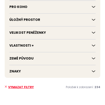
PRO KOHO
ÚLOŽNÝ PROSTOR
VELIKOST PENĚŽENKY
VLASTNOSTI +
ZEMĚ PŮVODU
ZNAKY
Položek k zobrazení:
234
VYMAZAT FILTRY
V
ý
NOVINKA
NOVINKA