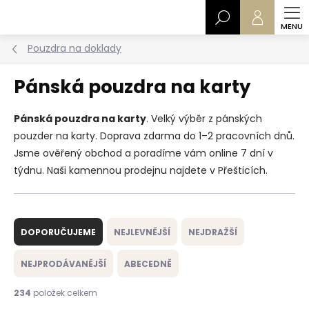
Přejít
Hledat
na
obsah
Pouzdra na doklady
Pánská pouzdra na karty
Pánská pouzdra na karty
. Velký výběr z pánských
pouzder na karty. Doprava zdarma do 1–2 pracovních dnů.
Jsme ověřený obchod a poradíme vám online 7 dní v
týdnu. Naši kamennou prodejnu najdete v Přešticích.
Ř
a
DOPORUČUJEME
NEJLEVNĚJŠÍ
NEJDRAŽŠÍ
z
e
NEJPRODÁVANĚJŠÍ
ABECEDNĚ
n
í
234
položek celkem
p