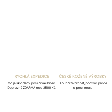
DORUČENÍ
−
+
Přidat do košíku
DETAILNÍ INFORMACE
ZEPTAT SE
HLÍDAT
RYCHLÁ EXPEDICE
ČESKÉ KOŽENÉ VÝROBKY
Co je skladem, posíláme ihned.
Dlouhá životnost, poctivá práce
Dopravné ZDARMA nad 2500 Kč.
a preciznost.