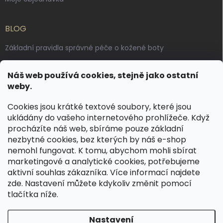
BLOG
Základní pravidla správné péče o kožené boty
Jak pečovat o voskované, anilinové a olejované usně
Náš web používá cookies, stejně jako ostatní
Výroba českých kožených opasků: vůně pravé kůže, dotek
weby.
řemesla
Cookies jsou krátké textové soubory, které jsou
ukládány do vašeho internetového prohlížeče. Když
KONTAKT
procházíte náš web, sbíráme pouze základní
nezbytné cookies, bez kterých by náš e-shop
dotazy
@
spongr.cz
nemohl fungovat. K tomu, abychom mohli sbírat
marketingové a analytické cookies, potřebujeme
+420 776 663 962
aktivní souhlas zákazníka. Více informací najdete
https://www.facebook.com/spongr.cz
zde
. Nastavení můžete kdykoliv změnit pomocí
tlačítka níže.
spongr.cz
Nastavení