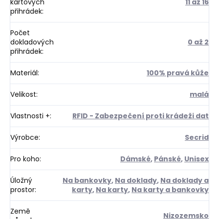
kartových
11 až 16
přihrádek
:
Počet
dokladových
0 až 2
přihrádek
:
Materiál
:
100% pravá kůže
Velikost
:
malá
Vlastnosti +
:
RFID - Zabezpečení proti krádeži dat
Výrobce
:
Secrid
Pro koho
:
Dámské
,
Pánské
,
Unisex
Úložný
Na bankovky
,
Na doklady
,
Na doklady a
prostor
:
karty
,
Na karty
,
Na karty a bankovky
Země
Nizozemsko