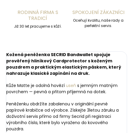
RODINNÁ FIRMA S
SPOKOJENÍ ZÁKAZNÍCI
TRADICÍ
Oceňují kvalitu, naše rady a
perfektní servis.
Již 30 let pracujeme s kůží.
Kožená peněženka SECRID Bandwallet spojuje
prověřený hliníkový Cardprotector s koženým
pouzdrem a praktickým elastickým páskem, který
nahrazuje klasické zapínání na druk.
Kůže Matte je odolná hovězí
useň
s jemným matným
povrchem — pevná a přitom příjemná na dotek.
Peněženku obdržíte zabalenou v originální pevné
papírové krabičce od výrobce. Získejte 3letou záruku a
doživotní servis přímo od firmy Secrid při registraci
výrobního čísla, které bylo vyraženo do kovového
pouzdra.