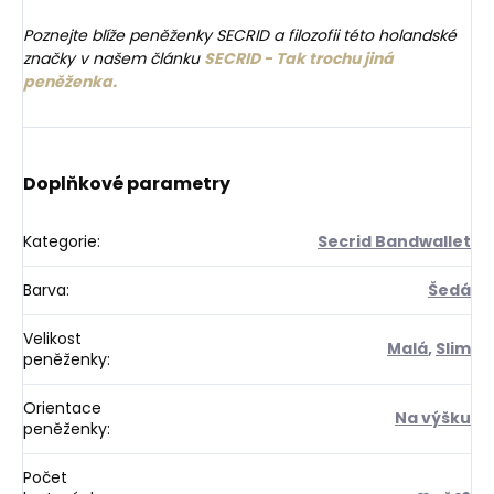
Poznejte blíže peněženky SECRID a filozofii této holandské
značky v našem článku
SECRID - Tak trochu jiná
peněženka.
Doplňkové parametry
Kategorie
:
Secrid Bandwallet
Barva
:
Šedá
Velikost
Malá
,
Slim
peněženky
:
Orientace
Na výšku
peněženky
:
Počet