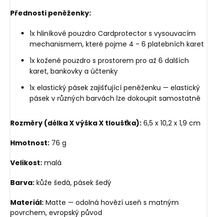
Přednosti peněženky:
1x hliníkové pouzdro Cardprotector s vysouvacím
mechanismem, které pojme 4 - 6 platebních karet
1x kožené pouzdro s prostorem pro až 6 dalších
karet, bankovky a účtenky
1x elastický pásek zajišťující peněženku — elastický
pásek v různých barvách lze dokoupit samostatně
Rozměry (délka X výška X tloušťka):
6,5 x 10,2 x 1,9 cm
Hmotnost:
76 g
Velikost:
malá
Barva:
kůže šedá, pásek šedý
Materiál:
Matte — odolná hovězí useň s matným
povrchem, evropský původ