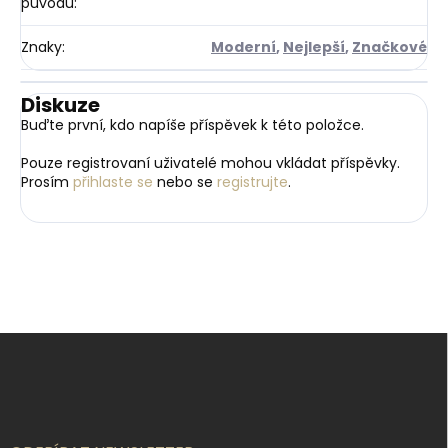
původu
:
Znaky
:
Moderní
,
Nejlepší
,
Značkové
Diskuze
Buďte první, kdo napíše příspěvek k této položce.
Pouze registrovaní uživatelé mohou vkládat příspěvky.
Prosím
přihlaste se
nebo se
registrujte
.
Z
á
p
a
t