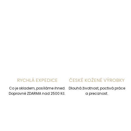
−
+
Přidat do košíku
DETAILNÍ INFORMACE
ZEPTAT SE
HLÍDAT
RYCHLÁ EXPEDICE
ČESKÉ KOŽENÉ VÝROBKY
Co je skladem, posíláme ihned.
Dlouhá životnost, poctivá práce
Dopravné ZDARMA nad 2500 Kč.
a preciznost.