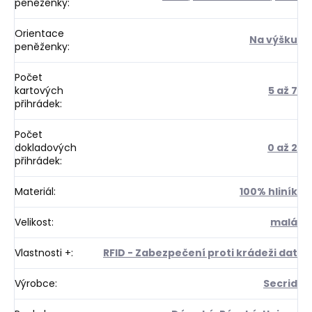
peněženky
:
Orientace
Na výšku
peněženky
:
Počet
kartových
5 až 7
přihrádek
:
Počet
dokladových
0 až 2
přihrádek
:
Materiál
:
100% hliník
Velikost
:
malá
Vlastnosti +
:
RFID - Zabezpečení proti krádeži dat
Výrobce
:
Secrid