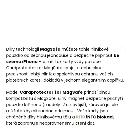
impregnace a péče na
růžová se zlatým
999 Kč
kůži
kováním
280 Kč
Do košíku
Do košíku
Díky technologii
MagSafe
můžete tohle hliníkové
pouzdro od Secridu jednoduše a bezpečně připnout
ke
svému iPhonu
– a mít tak karty vždy po ruce.
Cardprotector for MagSafe spojuje technickou
preciznost, lehký hliník a spolehlivou ochranu vašich
platebních karet i dokladů v jednom elegantním doplňku.
Model
Cardprotector for MagSafe
přináší plnou
kompatibilitu s MagSafe: silný magnet bezpečně přichytí
pouzdro k iPhonu (modely 12 a novější), zároveň jej ale
můžete kdykoli snadno odejmout. Vaše karty jsou
chráněné díky hliníkovému tělu a
RFID
/NFC blokaci
,
která zabraňuje neoprávněnému čtení dat.