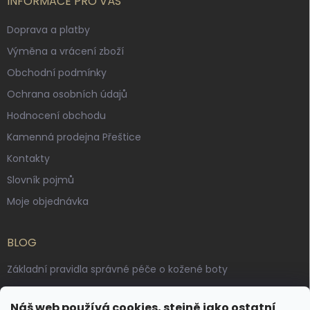
INFORMACE PRO VÁS
Doprava a platby
Výměna a vrácení zboží
Obchodní podmínky
Ochrana osobních údajů
Hodnocení obchodu
Kamenná prodejna Přeštice
Kontakty
Slovník pojmů
Moje objednávka
BLOG
Základní pravidla správné péče o kožené boty
Jak pečovat o voskované, anilinové a olejované usně
Náš web používá cookies, stejně jako ostatní