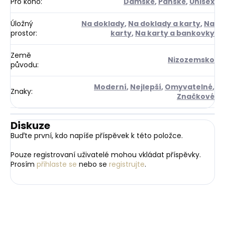
Pro koho
:
Dámské
,
Pánské
,
Unisex
Úložný
Na doklady
,
Na doklady a karty
,
Na
prostor
:
karty
,
Na karty a bankovky
Země
Nizozemsko
původu
:
Moderní
,
Nejlepší
,
Omyvatelné
,
Znaky
:
Značkové
Diskuze
Buďte první, kdo napíše příspěvek k této položce.
Pouze registrovaní uživatelé mohou vkládat příspěvky.
Prosím
přihlaste se
nebo se
registrujte
.