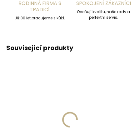
RODINNÁ FIRMA S
SPOKOJENÍ ZÁKAZNÍCI
TRADICÍ
Oceňují kvalitu, naše rady a
perfektní servis.
Již 30 let pracujeme s kůží.
Související produkty
DOPORUČUJEME
Skladem, odesíláme ihned
(2 ks)
Skladem, odesíláme ihned
(>2 ks)
Dámská kožená
Collonil Organic Cover
klíčenka Orbitkey 2.0
200 ml - přírodní
Rose Gold Blush -