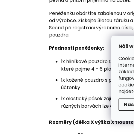
pevná a přitom příjemná na dotek.
Peněženku obdržíte zabalenou v ori
od výrobce. Získejte 3letou záruku a
Secrid při registraci výrobního čísl
pouzdra.
Náš w
Přednosti peněženky:
Cookie
1x hliníkové pouzdro Cardpro
intern
které pojme 4 - 6 platebních 
základ
fungov
1x kožené pouzdro s prostorem 
cookie
účtenky
najde
1x elastický pásek zajišťující 
Nas
různých barvách lze dokoupit
Rozměry (délka X výška X tloušťk