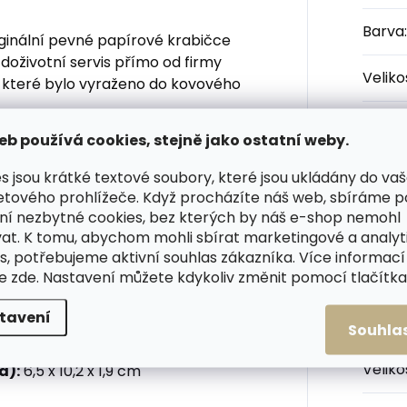
Barva
:
ginální pevné papírové krabičce
 doživotní servis přímo od firmy
Velik
a, které bylo vyraženo do kovového
Orien
eb používá cookies, stejně jako ostatní weby.
peněž
s jsou krátké textové soubory, které jsou ukládány do va
tector s vysouvacím mechanismem,
Počet
etového prohlížeče. Když procházíte náš web, sbíráme 
karet
přihr
ní nezbytné cookies, bez kterých by náš e-shop nemohl
at. K tomu, abychom mohli sbírat marketingové a analyt
pro až 6 dalších karet, bankovky a
s, potřebujeme aktivní souhlas zákazníka. Více informací
Počet
te
zde
. Nastavení můžete kdykoliv změnit pomocí tlačítka 
přihr
peněženku — elastický pásek v
tavení
 samostatně
Materi
Souhla
Veliko
a):
6,5 x 10,2 x 1,9 cm