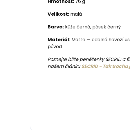
Hmotnost:
76 g
Velikost:
malá
Barva:
kůže černá, pásek černý
Materiál:
Matte — odolná hovězí u
původ
Poznejte blíže peněženky SECRID a fi
našem článku
SECRID - Tak trochu