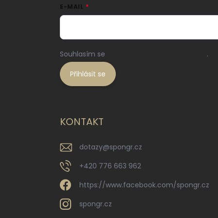
E-MAIL
Souhlasím se
zpracováním osobních údajů
.
Přihlásit se
KONTAKT
dotazy
@
spongr.cz
+420 776 663 962
https://www.facebook.com/spongr.cz
spongr.cz