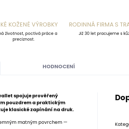
KÉ KOŽENÉ VÝROBKY
RODINNÁ FIRMA S TR
á životnost, poctivá práce a
Již 30 let pracujeme s kůž
preciznost.
HODNOCENÍ
llet spojuje prověřený
Dop
ným pouzdrem a praktickým
je klasické zapínání na druk.
jemným matným povrchem —
Kateg