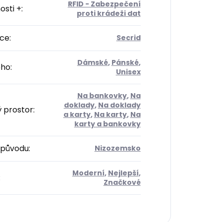
RFID - Zabezpečení
osti +
:
proti krádeži dat
ce
:
Secrid
Dámské
,
Pánské
,
oho
:
Unisex
Na bankovky
,
Na
doklady
,
Na doklady
ý prostor
:
a karty
,
Na karty
,
Na
karty a bankovky
původu
:
Nizozemsko
Moderní
,
Nejlepší
,
:
Značkové