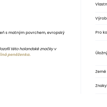
Vlastn
Výrob
Pro k
seň s matným povrchem, evropský
lozofii této holandské značky v
Úložn
 jiná peněženka.
Země 
Znaky