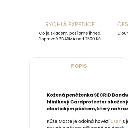
RYCHLÁ EXPEDICE
ČES
Co je skladem, posíláme ihned.
Dlouh
Dopravné ZDARMA nad 2500 Kč.
POPIS
Kožená peněženka SECRID Bandwa
hliníkový Cardprotector s kože
elastickým páskem, který nahrazu
Kůže Matte je odolná hovězí
useň
s 