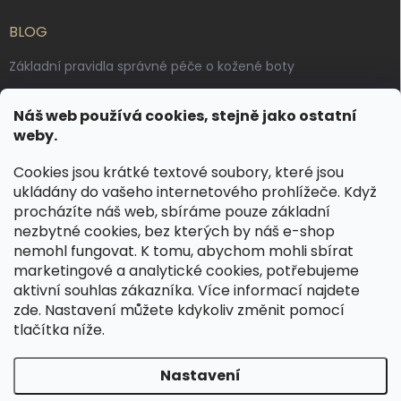
BLOG
Základní pravidla správné péče o kožené boty
Jak pečovat o voskované, anilinové a olejované usně
Náš web používá cookies, stejně jako ostatní
Výroba českých kožených opasků: vůně pravé kůže, dotek
weby.
řemesla
Cookies jsou krátké textové soubory, které jsou
ukládány do vašeho internetového prohlížeče. Když
KONTAKT
procházíte náš web, sbíráme pouze základní
nezbytné cookies, bez kterých by náš e-shop
dotazy
@
spongr.cz
nemohl fungovat. K tomu, abychom mohli sbírat
marketingové a analytické cookies, potřebujeme
+420 776 663 962
aktivní souhlas zákazníka. Více informací najdete
https://www.facebook.com/spongr.cz
zde
. Nastavení můžete kdykoliv změnit pomocí
tlačítka níže.
spongr.cz
Nastavení