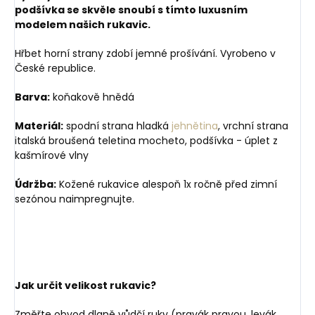
podšívka se skvěle snoubí s tímto luxusním
modelem našich rukavic.
Hřbet horní strany zdobí jemné prošívání. Vyrobeno v
České republice.
Barva:
koňakově hnědá
Materiál:
spodní strana hladká
jehnětina
, vrchní strana
italská broušená teletina mocheto, podšívka - úplet z
kašmírové vlny
Údržba:
Kožené rukavice alespoň 1x ročně před zimní
sezónou naimpregnujte.
Jak určit velikost rukavic?
Změřte obvod dlaně vůdčí ruky (pravák pravou, levák