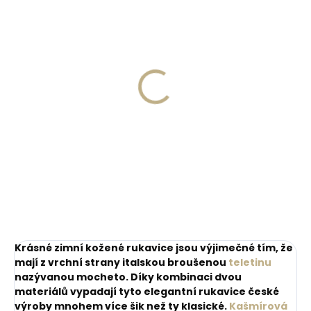
Skladem, odesíláme ihned
(>2 ks)
Skladem, odesíláme ihned
(>2 ks)
Kožená klíčenka
PEDAG Combi Set
Orbitkey 2.0 Crazy
čistící pěna s
Horse Chestnut Brown
houbičkou 125 ml citrus
- koňakově hnědá
999 Kč
218 Kč
Do košíku
Do košíku
Krásné zimní kožené rukavice jsou výjimečné tím, že
mají z vrchní strany italskou broušenou
teletinu
nazývanou mocheto. Díky kombinaci dvou
materiálů vypadají tyto elegantní rukavice české
výroby mnohem více šik než ty klasické.
Kašmírová