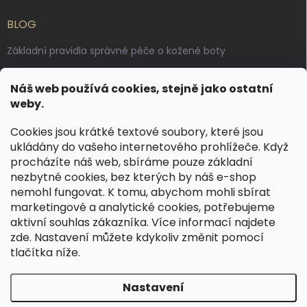
BLOG
Základní pravidla správné péče o kožené boty
Jak pečovat o voskované, anilinové a olejované usně
Náš web používá cookies, stejně jako ostatní
Výroba českých kožených opasků: vůně pravé kůže, dotek
weby.
řemesla
Cookies jsou krátké textové soubory, které jsou
ukládány do vašeho internetového prohlížeče. Když
KONTAKT
procházíte náš web, sbíráme pouze základní
nezbytné cookies, bez kterých by náš e-shop
dotazy
@
spongr.cz
nemohl fungovat. K tomu, abychom mohli sbírat
marketingové a analytické cookies, potřebujeme
+420 776 663 962
aktivní souhlas zákazníka. Více informací najdete
https://www.facebook.com/spongr.cz
zde
. Nastavení můžete kdykoliv změnit pomocí
tlačítka níže.
spongr.cz
Nastavení