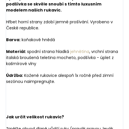
podšívka se skvěle snoubí s tímto luxusním
modelem našich rukavic.
Hřbet horní strany zdobí jemné prošívání. Vyrobeno v
České republice.
Barva:
koňakově hnědá
Materiál:
spodní strana hladká
jehnětina
, vrchní strana
italská broušená teletina mocheto, podšívka - úplet z
kašmírové vlny
Údržba:
Kožené rukavice alespoň 1x ročně před zimní
sezónou naimpregnujte.
Jak určit velikost rukavic?
Změřte obvod dlaně vůdčí ruky (pravák pravou, levák