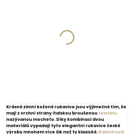
Skladem, odesíláme ihned
(>2 ks)
Skladem, odesíláme ihned
(>2 ks)
Kožená klíčenka
PEDAG Combi Set
Orbitkey 2.0 Crazy
čistící pěna s
Horse Chestnut Brown
houbičkou 125 ml citrus
- koňakově hnědá
999 Kč
218 Kč
Do košíku
Do košíku
Krásné zimní kožené rukavice jsou výjimečné tím, že
mají z vrchní strany italskou broušenou
teletinu
nazývanou mocheto. Díky kombinaci dvou
materiálů vypadají tyto elegantní rukavice české
výroby mnohem více šik než ty klasické.
Kašmírová