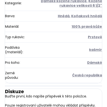
Dámské kožené rukavice
,
Kožené
Kategorie
:
rukavice velikosti 6 1/2"
Barva
:
Hnědá
,
Koňakově hnědá
Materiál
:
100% pravá kůže
Typ rukavic
:
Prstové
Podšívka
kašmír
(materiál)
:
Pro koho
:
Dámské
Země
Česká republika
původu
:
Diskuze
Buďte první, kdo napíše příspěvek k této položce.
Pouze registrovaní uživatelé mohou vkládat příspěvky.