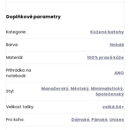
Doplňkové parametry
Kategorie
:
Kožené batohy
Barva
:
Hnědá
Materiál
:
100% pravá kůže
Přihrádka na
ANO
notebook
:
Manažerský
,
Městský
,
Minimalistický
,
Styl
:
Společenský
Velikost tašky
:
velká A4+
Pro koho
:
Dámské
,
Pánské
,
Unisex