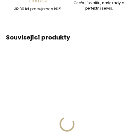
TRADICÍ
Oceňují kvalitu, naše rady a
perfektní servis.
Již 30 let pracujeme s kůží.
Související produkty
ČESKÁ VÝROBA
ZDARMA
Skladem, odesíláme ihned
Skladem, odesíláme ihned
(2 ks)
(>2 ks)
Kožená peněženka
Dámský úzký kožený
SECRID Miniwallet
opasek Špongr 2063
Vintage Cognac Silver
koňakově hnědý
koňaková