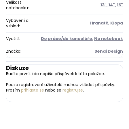
Velikost
13"
,
14"
,
15"
notebooku
:
Vybavení a
Hranaté
,
Klopa
vzhled
:
Využití
:
Do práce/do kanceláře
,
Na notebook
Značka
:
Sendi Design
Diskuze
Buďte první, kdo napíše příspěvek k této položce.
Pouze registrovaní uživatelé mohou vkládat příspěvky.
Prosím
přihlaste se
nebo se
registrujte
.