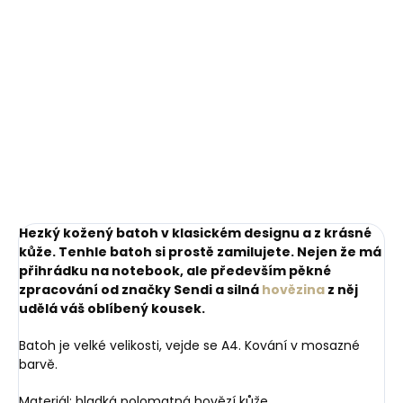
1 749 Kč
410 Kč
Do košíku
Detail
65 cm
70 cm
75 cm
80 cm
85 cm
90 cm
95 cm
100 cm
105 cm
Hezký kožený batoh v klasickém designu a z krásné
kůže. Tenhle batoh si prostě zamilujete. Nejen že má
přihrádku na notebook, ale především pěkné
zpracování od značky Sendi a silná
hovězina
z něj
udělá váš oblíbený kousek.
Batoh je velké velikosti, vejde se A4. Kování v mosazné
barvě.
Materiál: hladká polomatná hovězí kůže