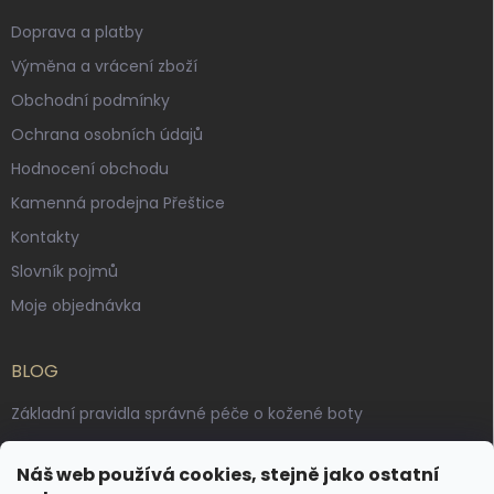
Doprava a platby
Výměna a vrácení zboží
Obchodní podmínky
Ochrana osobních údajů
Hodnocení obchodu
Kamenná prodejna Přeštice
Kontakty
Slovník pojmů
Moje objednávka
BLOG
Základní pravidla správné péče o kožené boty
Jak pečovat o voskované, anilinové a olejované usně
Náš web používá cookies, stejně jako ostatní
Výroba českých kožených opasků: vůně pravé kůže, dotek