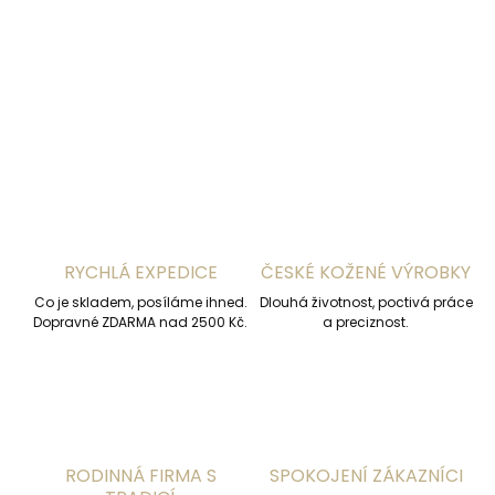
DETAILNÍ INFORMACE
ZEPTAT SE
HLÍDAT
RYCHLÁ EXPEDICE
ČESKÉ KOŽENÉ VÝROBKY
Co je skladem, posíláme ihned.
Dlouhá životnost, poctivá práce
Dopravné ZDARMA nad 2500 Kč.
a preciznost.
RODINNÁ FIRMA S
SPOKOJENÍ ZÁKAZNÍCI