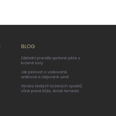
S
BLOG
Základní pravidla správné péče o
kožené boty
Jak pečovat o voskované,
anilinové a olejované usně
Výroba českých kožených opasků:
vůně pravé kůže, dotek řemesla