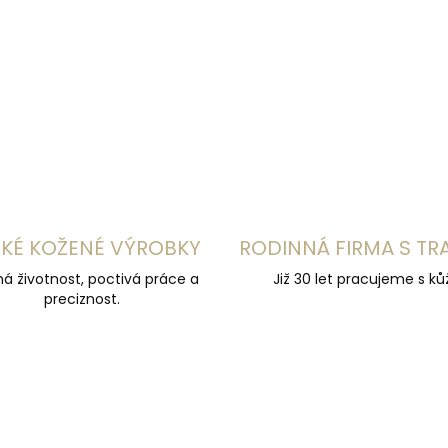
á
d
a
c
í
p
r
v
k
y
v
ý
KÉ KOŽENÉ VÝROBKY
RODINNÁ FIRMA S TR
p
i
á životnost, poctivá práce a
Již 30 let pracujeme s kůž
s
preciznost.
u