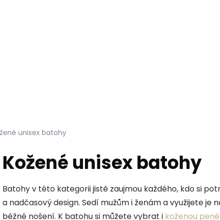
Hledat
KOŽEŠINY DO INTERIÉRU
PŘÍPRAVKY NA KŮŽI
žené unisex batohy
Kožené unisex batohy
Batohy v této kategorii jistě zaujmou každého, kdo si potr
a nadčasový design. Sedí mužům i ženám a využijete je n
běžné nošení. K batohu si můžete vybrat i
koženou peně