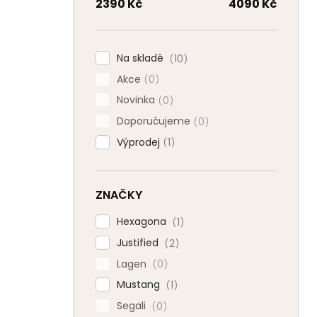
n
2390
Kč
4090
Kč
n
í
p
Na skladě
10
a
Akce
n
0
e
Novinka
0
l
Doporučujeme
0
Výprodej
1
ZNAČKY
Hexagona
1
Justified
2
Lagen
0
Mustang
1
Segali
0