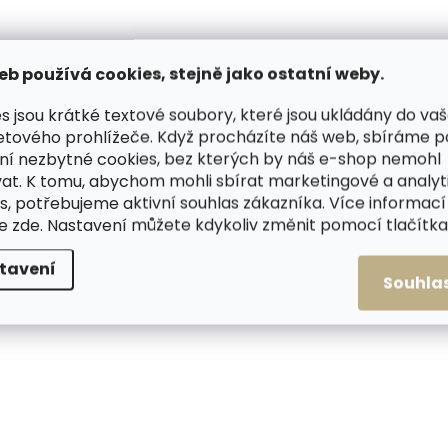
eb používá cookies, stejně jako ostatní weby.
s jsou krátké textové soubory, které jsou ukládány do va
etového prohlížeče. Když procházíte náš web, sbíráme 
Skladem, odesíláme ihned
Skladem, odesílá
(2 ks)
ní nezbytné cookies, bez kterých by náš e-shop nemohl
Kožený batoh Justified
Kožený batoh Justi
at. K tomu, abychom mohli sbírat marketingové a analyt
Pioner černý
Pioner hnědý
s, potřebujeme aktivní souhlas zákazníka. Více informací
te
zde
. Nastavení můžete kdykoliv změnit pomocí tlačítka 
4 090 Kč
4 090 Kč
tavení
Do košíku
Do košíku
Souhla
VÝPRODEJ
ZDARMA