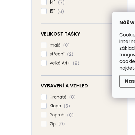
14"
7
15"
6
Náš w
VELIKOST TAŠKY
Cookie
intern
malá
0
základ
fungov
střední
2
cookie
velká A4+
8
najde
Nas
VYBAVENÍ A VZHLED
Hranaté
8
Klopa
5
Popruh
0
Zip
0