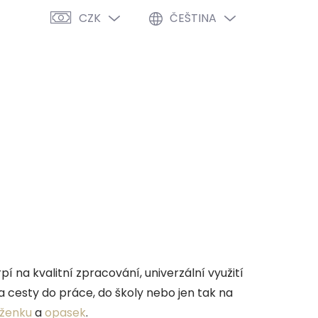
CZK
ČEŠTINA
PRÁZDNÝ KOŠÍK
NÁKUPNÍ
KOŠÍK
VÝPRODEJ %
O NÁS
BLOG
pí na kvalitní zpracování, univerzální využití
a cesty do práce, do školy nebo jen tak na
ženku
a
opasek
.