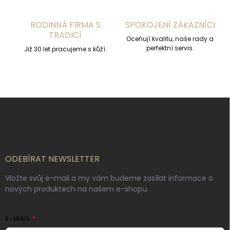
p
i
s
RODINNÁ FIRMA S
SPOKOJENÍ ZÁKAZNÍCI
u
TRADICÍ
Oceňují kvalitu, naše rady a
perfektní servis.
Již 30 let pracujeme s kůží.
Z
á
p
a
t
í
ODEBÍRAT NEWSLETTER
Vložte svůj e-mail a my vám budeme zasílat informace o
nových produktech na našem e-shopu.
E-MAIL