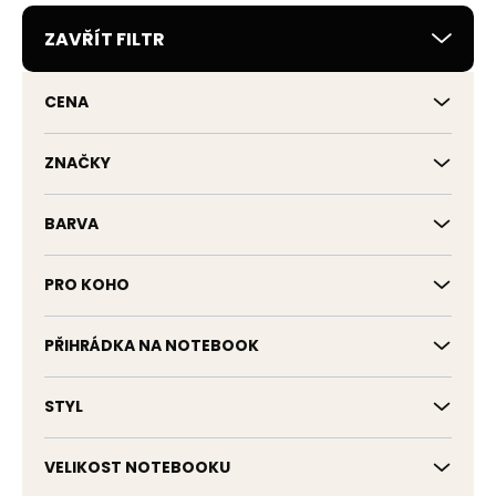
r
ZAVŘÍT FILTR
o
d
u
CENA
k
t
ů
ZNAČKY
BARVA
PRO KOHO
PŘIHRÁDKA NA NOTEBOOK
STYL
VELIKOST NOTEBOOKU