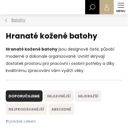
Přejít
Hledat
na
obsah
Batohy
Hranaté kožené batohy
Hranaté kožené batohy
jsou designově čisté, působí
moderně a dokonale organizovaně. Uvnitř skrývají
dostatek prostoru pro pracovní i osobní potřeby a díky
kvalitnímu zpracování vám vydrží věky.
Ř
a
DOPORUČUJEME
NEJLEVNĚJŠÍ
NEJDRAŽŠÍ
z
e
NEJPRODÁVANĚJŠÍ
ABECEDNĚ
n
í
11
položek celkem
p