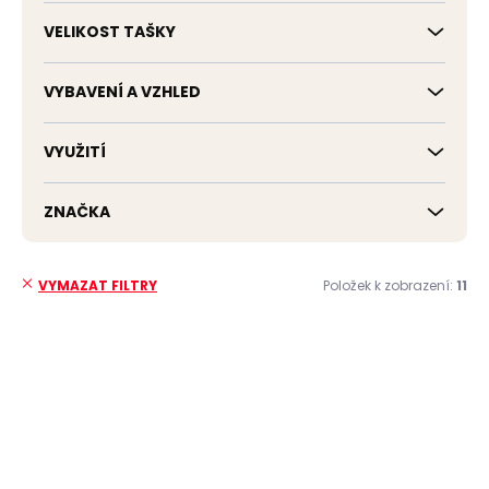
VELIKOST TAŠKY
VYBAVENÍ A VZHLED
VYUŽITÍ
ZNAČKA
Položek k zobrazení:
11
VYMAZAT FILTRY
V
ý
p
ZDARMA
ZDARMA
i
s
p
r