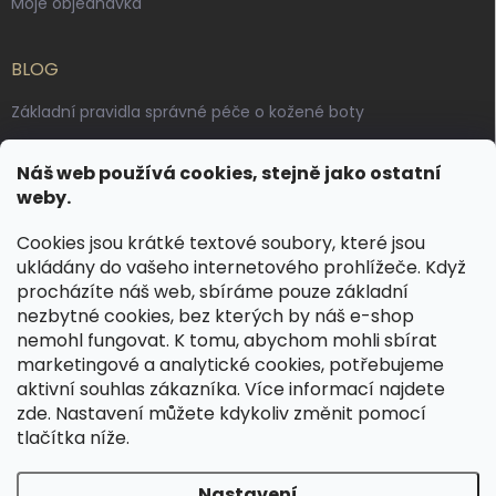
Moje objednávka
BLOG
Základní pravidla správné péče o kožené boty
Jak pečovat o voskované, anilinové a olejované usně
Náš web používá cookies, stejně jako ostatní
Výroba českých kožených opasků: vůně pravé kůže, dotek
weby.
řemesla
Cookies jsou krátké textové soubory, které jsou
ukládány do vašeho internetového prohlížeče. Když
KONTAKT
procházíte náš web, sbíráme pouze základní
nezbytné cookies, bez kterých by náš e-shop
dotazy
@
spongr.cz
nemohl fungovat. K tomu, abychom mohli sbírat
marketingové a analytické cookies, potřebujeme
+420 776 663 962
aktivní souhlas zákazníka. Více informací najdete
https://www.facebook.com/spongr.cz
zde
. Nastavení můžete kdykoliv změnit pomocí
tlačítka níže.
spongr.cz
Nastavení