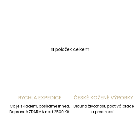
Journey 936024
2 390 Kč
Do košíku
11
položek celkem
O
v
l
á
d
a
c
í
RYCHLÁ EXPEDICE
ČESKÉ KOŽENÉ VÝROBKY
p
r
Co je skladem, posíláme ihned.
Dlouhá životnost, poctivá práce
v
Dopravné ZDARMA nad 2500 Kč.
a preciznost.
k
y
v
ý