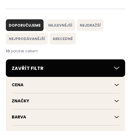
Ř
a
DOPORUČUJEME
NEJLEVNĚJŠÍ
NEJDRAŽŠÍ
z
e
NEJPRODÁVANĚJŠÍ
ABECEDNĚ
n
í
10
položek celkem
p
r
ZAVŘÍT FILTR
o
d
u
CENA
k
t
ů
ZNAČKY
BARVA