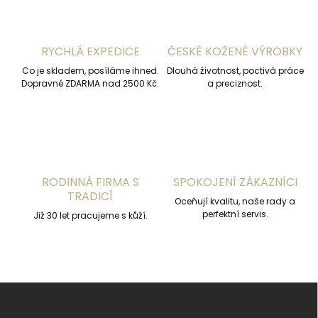
d
a
c
í
RYCHLÁ EXPEDICE
ČESKÉ KOŽENÉ VÝROBKY
p
r
Co je skladem, posíláme ihned.
Dlouhá životnost, poctivá práce
v
Dopravné ZDARMA nad 2500 Kč.
a preciznost.
k
y
v
ý
p
i
s
RODINNÁ FIRMA S
SPOKOJENÍ ZÁKAZNÍCI
u
TRADICÍ
Oceňují kvalitu, naše rady a
perfektní servis.
Již 30 let pracujeme s kůží.
Z
á