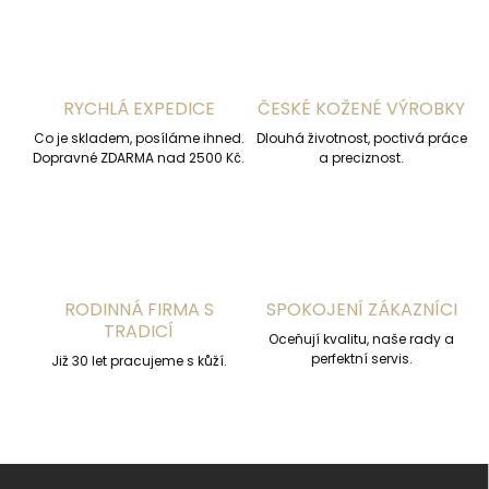
á
d
a
c
í
RYCHLÁ EXPEDICE
ČESKÉ KOŽENÉ VÝROBKY
p
r
Co je skladem, posíláme ihned.
Dlouhá životnost, poctivá práce
v
Dopravné ZDARMA nad 2500 Kč.
a preciznost.
k
y
v
ý
p
i
s
RODINNÁ FIRMA S
SPOKOJENÍ ZÁKAZNÍCI
u
TRADICÍ
Oceňují kvalitu, naše rady a
perfektní servis.
Již 30 let pracujeme s kůží.
Z