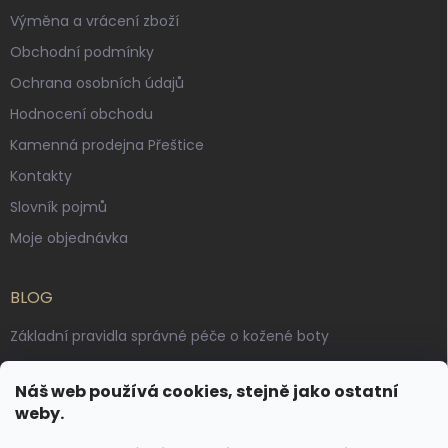
Výměna a vrácení zboží
Obchodní podmínky
Ochrana osobních údajů
Hodnocení obchodu
Kamenná prodejna Přeštice
Kontakty
Slovník pojmů
Moje objednávka
BLOG
Základní pravidla správné péče o kožené boty
Jak pečovat o voskované, anilinové a olejované usně
Náš web používá cookies, stejně jako ostatní
Výroba českých kožených opasků: vůně pravé kůže, dotek
weby.
řemesla