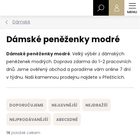
Přejít
Hledat
na
obsah
Dámské
Dámské peněženky modré
Dámské peněženky modré
. Velký výběr z dámských
peněženek modrých. Doprava zdarma do 1–2 pracovních
dnů. Jsme ověřený obchod a poradíme vám online 7 dní
v týdnu. Naši kamennou prodejnu najdete v Přešticích.
Ř
a
DOPORUČUJEME
NEJLEVNĚJŠÍ
NEJDRAŽŠÍ
z
e
NEJPRODÁVANĚJŠÍ
ABECEDNĚ
n
í
16
položek celkem
p