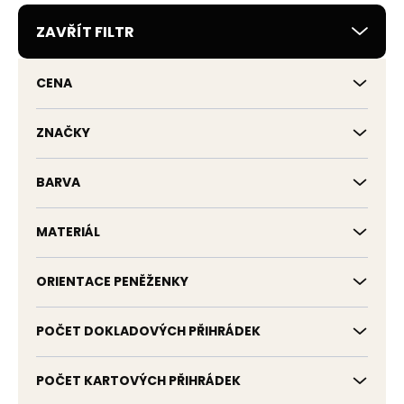
r
ZAVŘÍT FILTR
o
d
u
CENA
k
t
ů
ZNAČKY
BARVA
MATERIÁL
ORIENTACE PENĚŽENKY
POČET DOKLADOVÝCH PŘIHRÁDEK
POČET KARTOVÝCH PŘIHRÁDEK