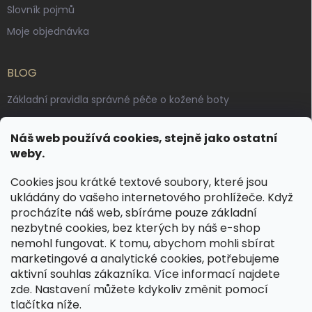
Slovník pojmů
Moje objednávka
BLOG
Základní pravidla správné péče o kožené boty
Jak pečovat o voskované, anilinové a olejované usně
Náš web používá cookies, stejně jako ostatní
Výroba českých kožených opasků: vůně pravé kůže, dotek
weby.
řemesla
Cookies jsou krátké textové soubory, které jsou
ukládány do vašeho internetového prohlížeče. Když
KONTAKT
procházíte náš web, sbíráme pouze základní
nezbytné cookies, bez kterých by náš e-shop
dotazy
@
spongr.cz
nemohl fungovat. K tomu, abychom mohli sbírat
marketingové a analytické cookies, potřebujeme
+420 776 663 962
aktivní souhlas zákazníka. Více informací najdete
https://www.facebook.com/spongr.cz
zde
. Nastavení můžete kdykoliv změnit pomocí
tlačítka níže.