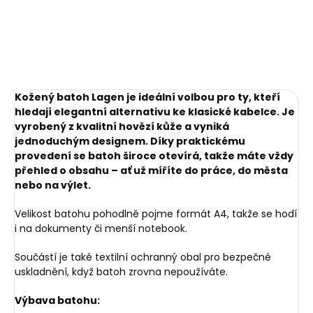
1 749 Kč
Do košíku
Do košíku
Kožený batoh Lagen je ideální volbou pro ty, kteří
hledají elegantní alternativu ke klasické kabelce. Je
vyrobený z kvalitní hovězí kůže a vyniká
jednoduchým designem. Díky praktickému
provedení se batoh široce otevírá, takže máte vždy
přehled o obsahu – ať už míříte do práce, do města
nebo na výlet.
Velikost batohu pohodlně pojme formát A4, takže se hodí
i na dokumenty či menší notebook.
Součástí je také textilní ochranný obal pro bezpečné
uskladnění, když batoh zrovna nepoužíváte.
Výbava batohu: