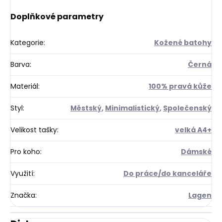
Doplňkové parametry
Kategorie
:
Kožené batohy
Barva
:
Černá
Materiál
:
100% pravá kůže
Styl
:
Městský
,
Minimalistický
,
Společenský
Velikost tašky
:
velká A4+
Pro koho
:
Dámské
Využití
:
Do práce/do kanceláře
Značka
:
Lagen