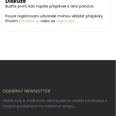
Diskuze
Buďte první, kdo napíše příspěvek k této položce.
Pouze registrovaní uživatelé mohou vkládat příspěvky.
Prosím
přihlaste se
nebo se
registrujte
.
Z
á
p
a
t
í
ODEBÍRAT NEWSLETTER
Vložte svůj e-mail a my vám budeme zasílat informace o
nových produktech na našem e-shopu.