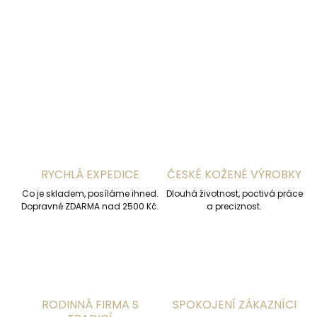
DETAILNÍ INFORMACE
ZEPTAT SE
HLÍDAT
RYCHLÁ EXPEDICE
ČESKÉ KOŽENÉ VÝROBKY
Co je skladem, posíláme ihned.
Dlouhá životnost, poctivá práce
Dopravné ZDARMA nad 2500 Kč.
a preciznost.
RODINNÁ FIRMA S
SPOKOJENÍ ZÁKAZNÍCI