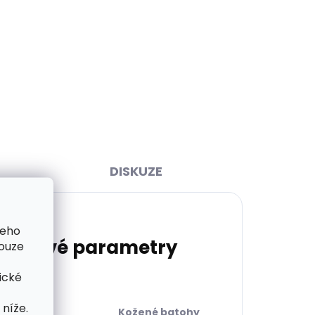
ihned
Skladem, odesíláme ihned
(2 ks)
(1 ks)
brid
Klíčenka Orbitkey 2.0 Hybrid
á
Leather Pastel Pink růžová
749 Kč
Do košíku
DISKUZE
šeho
lňkové parametry
pouze
ické
níže.
orie
:
Kožené batohy