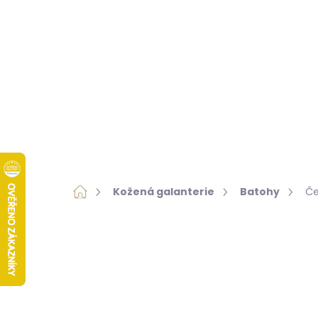
Přejít
na
obsah
KOŽENÁ GALANTERIE
KOŽEŠINY
ZNAČKY
Domů
Kožená galanterie
Batohy
Če
Neohodnoceno
Pod
VÝPRODEJ