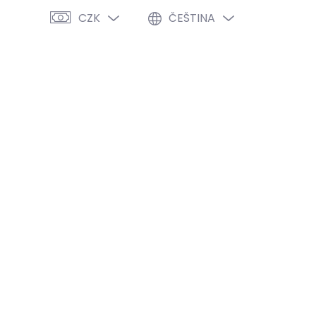
CZK
ČEŠTINA
PRÁZDNÝ KOŠÍK
NÁKUPNÍ
KOŠÍK
VÝPRODEJ %
O NÁS
BLOG
0 Kč
NED
(1 KS)
2026
MOŽNOSTI DORUČENÍ