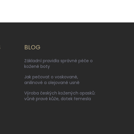
S
BLOG
Základní pravidla správné péče o
kožené boty
Jak pečovat o voskované,
anilinové a olejované usně
Výroba českých kožených opasků:
vůně pravé kůže, dotek řemesla