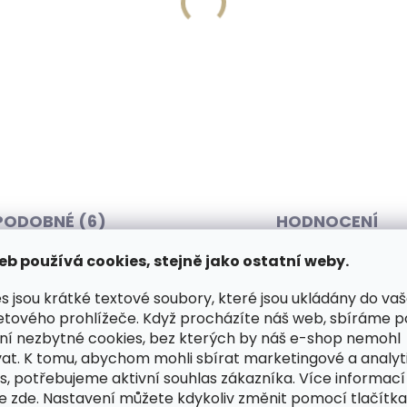
Skladem, odesíláme ihned
Skladem, odesíláme 
(>2 ks)
enka Orbitkey 2.0 Hybrid
Klíčenka Orbitkey 2.0 Hy
her Black černá
Leather Lake Blue modr
 Kč
749 Kč
košíku
Do košíku
PODOBNÉ (6)
HODNOCENÍ
eb používá cookies, stejně jako ostatní weby.
s jsou krátké textové soubory, které jsou ukládány do va
acím popruhům a důmyslnému
Dop
etového prohlížeče. Když procházíte náš web, sbíráme 
lat prostornou tašku do ruky.
ní nezbytné cookies, bez kterých by náš e-shop nemohl
pravé kůže dělají z tohoto
at. K tomu, abychom mohli sbírat marketingové a analyt
s, potřebujeme aktivní souhlas zákazníka. Více informací
něk. Tento hravý doplněk
te
zde
. Nastavení můžete kdykoliv změnit pomocí tlačítka 
ískáte tak dvakrát jinou tašku a
Kateg