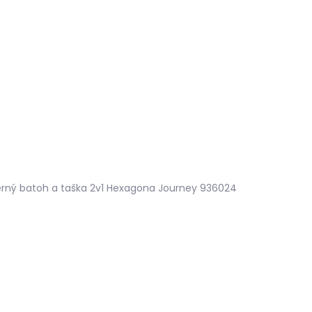
Hledat
KOŽEŠINY DO INTERIÉRU
PŘÍPRAVKY NA KŮŽI
rný batoh a taška 2v1 Hexagona Journey 936024
robnosti hodnocení
2 890 Kč
2 39
ZDARMA
Měrná
SKLADEM, ODESÍLÁME IH
cena:
MŮŽEME DORUČIT DO:
11.8.