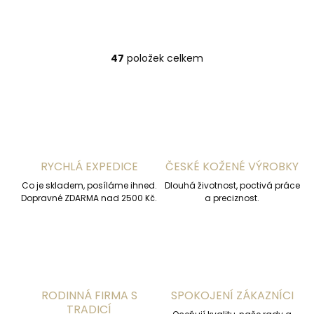
Do košíku
47
položek celkem
O
v
l
á
d
a
c
í
RYCHLÁ EXPEDICE
ČESKÉ KOŽENÉ VÝROBKY
p
r
Co je skladem, posíláme ihned.
Dlouhá životnost, poctivá práce
v
Dopravné ZDARMA nad 2500 Kč.
a preciznost.
k
y
v
ý
p
i
s
RODINNÁ FIRMA S
SPOKOJENÍ ZÁKAZNÍCI
u
TRADICÍ