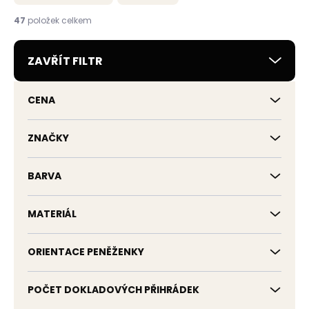
n
í
47
položek celkem
p
r
ZAVŘÍT FILTR
o
d
u
CENA
k
t
ů
ZNAČKY
BARVA
MATERIÁL
ORIENTACE PENĚŽENKY
POČET DOKLADOVÝCH PŘIHRÁDEK