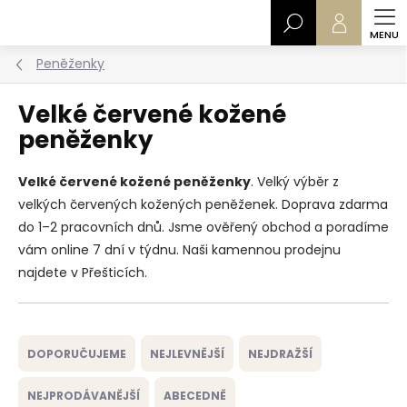
Přejít
Hledat
na
obsah
Peněženky
Velké červené kožené
peněženky
Velké červené kožené peněženky
. Velký výběr z
velkých červených kožených peněženek. Doprava zdarma
do 1–2 pracovních dnů. Jsme ověřený obchod a poradíme
vám online 7 dní v týdnu. Naši kamennou prodejnu
najdete v Přešticích.
Ř
a
DOPORUČUJEME
NEJLEVNĚJŠÍ
NEJDRAŽŠÍ
z
e
NEJPRODÁVANĚJŠÍ
ABECEDNĚ