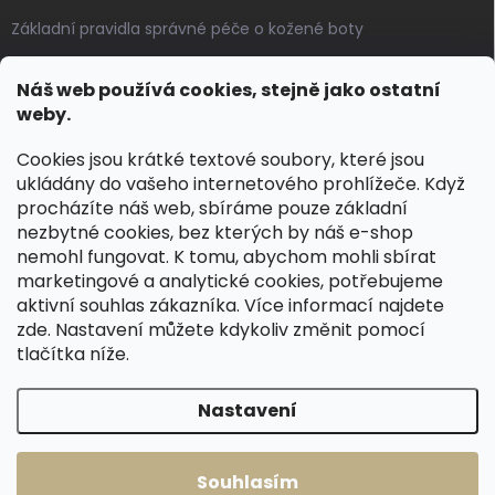
Základní pravidla správné péče o kožené boty
Jak pečovat o voskované, anilinové a olejované usně
Náš web používá cookies, stejně jako ostatní
Výroba českých kožených opasků: vůně pravé kůže, dotek
weby.
řemesla
Cookies jsou krátké textové soubory, které jsou
ukládány do vašeho internetového prohlížeče. Když
KONTAKT
procházíte náš web, sbíráme pouze základní
nezbytné cookies, bez kterých by náš e-shop
dotazy
@
spongr.cz
nemohl fungovat. K tomu, abychom mohli sbírat
marketingové a analytické cookies, potřebujeme
+420 776 663 962
aktivní souhlas zákazníka. Více informací najdete
https://www.facebook.com/spongr.cz
zde
. Nastavení můžete kdykoliv změnit pomocí
tlačítka níže.
spongr.cz
Nastavení
Copyright 2026
Špongr.cz
. Všechna práva vyhrazena.
Souhlasím