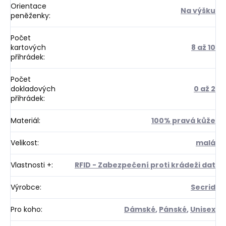
Orientace
Na výšku
peněženky
:
Počet
kartových
8 až 10
přihrádek
:
Počet
dokladových
0 až 2
přihrádek
:
Materiál
:
100% pravá kůže
Velikost
:
malá
Vlastnosti +
:
RFID - Zabezpečení proti krádeži dat
Výrobce
:
Secrid
Pro koho
:
Dámské
,
Pánské
,
Unisex