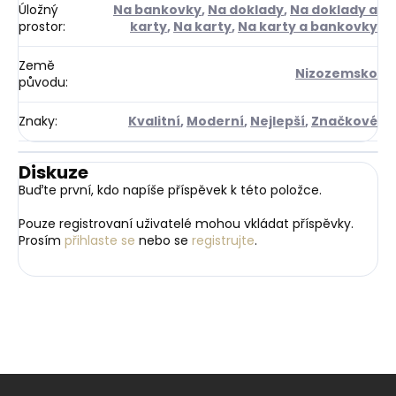
Úložný
Na bankovky
,
Na doklady
,
Na doklady a
prostor
:
karty
,
Na karty
,
Na karty a bankovky
Země
Nizozemsko
původu
:
Znaky
:
Kvalitní
,
Moderní
,
Nejlepší
,
Značkové
Diskuze
Buďte první, kdo napíše příspěvek k této položce.
Pouze registrovaní uživatelé mohou vkládat příspěvky.
Prosím
přihlaste se
nebo se
registrujte
.
Z