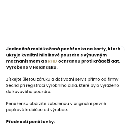
mince
impregnace
249 Kč
269 Kč
Do košíku
Do košíku
Jedinečná malá kožená peněženka na karty, které
ukryje kvalitní hliníkové pouzdro s výsuvným
mechanismem a s
RFID
ochranou proti krádeži dat.
Vyrobeno v Holandsku.
Získejte 3letou záruku a doživotní servis přímo od firmy
Secrid při registraci výrobního čísla, které bylo vyraženo
do kovového pouzdra.
Peněženku obdržíte zabalenou v originální pevné
papírové krabičce od výrobce.
Přednosti peněženky: