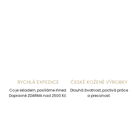
−
+
Přidat do košíku
DETAILNÍ INFORMACE
ZEPTAT SE
HLÍDAT
RYCHLÁ EXPEDICE
ČESKÉ KOŽENÉ VÝROBKY
Co je skladem, posíláme ihned.
Dlouhá životnost, poctivá práce
Dopravné ZDARMA nad 2500 Kč.
a preciznost.