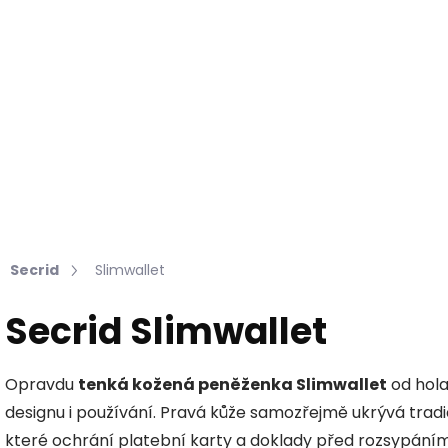
Hledat
KOŽEŠINY DO INTERIÉRU
PŘÍPRAVKY NA KŮŽI
Secrid
Slimwallet
Secrid Slimwallet
Opravdu
tenká kožená peněženka Slimwallet
od hola
designu i používání. Pravá kůže samozřejmě ukrývá tradi
které ochrání platební karty a doklady před rozsypáním