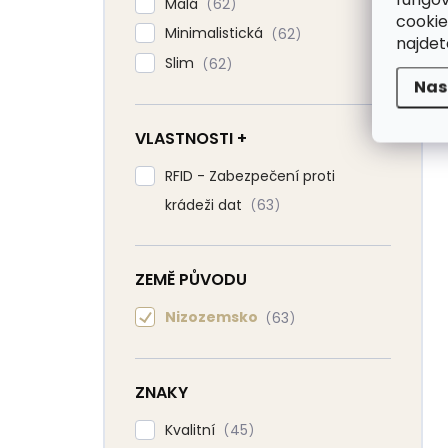
Malá
62
cookie
Minimalistická
62
najde
Slim
62
Nas
VLASTNOSTI +
RFID - Zabezpečení proti
krádeži dat
63
ZEMĚ PŮVODU
Nizozemsko
63
ZNAKY
Kvalitní
45