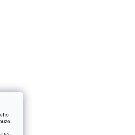
me ihned
Skladem, odesíláme ihned
(2 ks)
(2 ks)
 karty
Kožené pouzdro na karty
Jungle
SECRID Slimwallet Jungle
Brown
1 749 Kč
Do košíku
šeho
pouze
ické