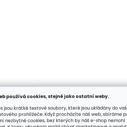
Skladem, odesíláme ihned
Skladem, odesílá
(2 ks)
Kožené pouzdro na karty
Kožené pouzdro na
SECRID Slimwallet Matte
SECRID Slimwallet 
Grey & Lime šedé se
Moss
žlutým prošíváním
1 749 Kč
1 749 Kč
eb používá cookies, stejně jako ostatní weby.
Do košíku
Do košíku
s jsou krátké textové soubory, které jsou ukládány do va
etového prohlížeče. Když procházíte náš web, sbíráme 
ní nezbytné cookies, bez kterých by náš e-shop nemohl
at. K tomu, abychom mohli sbírat marketingové a analyt