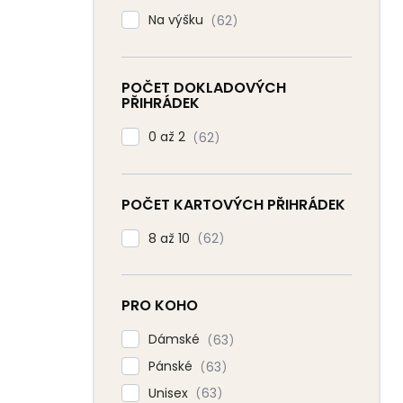
Na výšku
62
POČET DOKLADOVÝCH
PŘIHRÁDEK
0 až 2
62
POČET KARTOVÝCH PŘIHRÁDEK
8 až 10
62
PRO KOHO
Dámské
63
Pánské
63
Unisex
63