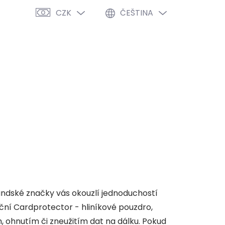
CZK
ČEŠTINA
PRÁZDNÝ KOŠÍK
NÁKUPNÍ
KOŠÍK
VÝPRODEJ %
O NÁS
BLOG
ndské značky vás okouzlí jednoduchostí
ční Cardprotector - hliníkové pouzdro,
, ohnutím či zneužitím dat na dálku. Pokud