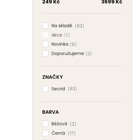
n
249
Kč
3699
Kč
n
í
p
Na skladě
63
a
Akce
n
0
e
Novinka
6
l
Doporučujeme
3
ZNAČKY
Secrid
63
BARVA
Béžová
2
Černá
17