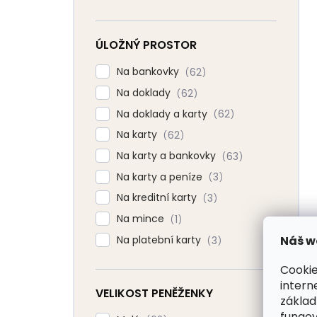
ÚLOŽNÝ PROSTOR
Na bankovky
62
Na doklady
62
Na doklady a karty
62
Na karty
62
Na karty a bankovky
63
Na karty a peníze
3
Na kreditní karty
3
Na mince
1
Náš w
Na platební karty
3
Cookie
intern
VELIKOST PENĚŽENKY
základ
fungov