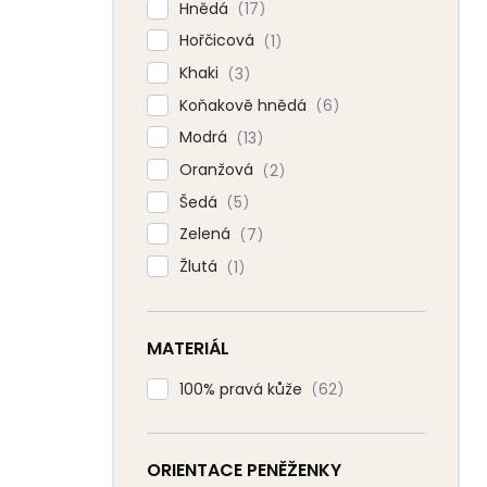
Hnědá
17
Hořčicová
1
Khaki
3
Koňakově hnědá
6
Modrá
13
Oranžová
2
Šedá
5
Zelená
7
Žlutá
1
MATERIÁL
100% pravá kůže
62
ORIENTACE PENĚŽENKY