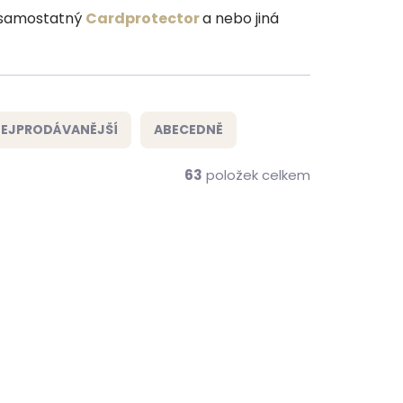
t samostatný
Cardprotector
a nebo jiná
EJPRODÁVANĚJŠÍ
ABECEDNĚ
63
položek celkem
NOVINKA
ZDARMA
ZDARMA