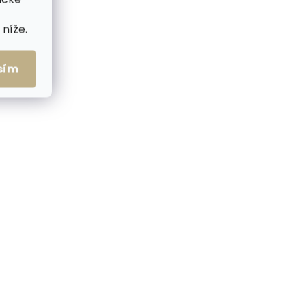
níže.
ZDARMA
ZDARMA
sím
me ihned
Skladem, odesíláme ihned
(2 ks)
(>2 ks)
Kožená peněženka
riginal
SECRID Slimwallet Original
Chocolate tmavě hnědá
1 749 Kč
Do košíku