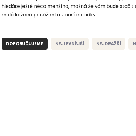
hledáte ještě něco menšího, možná že vám bude stači
malá kožená peněženka z naší nabídky.
Ř
a
DOPORUČUJEME
NEJLEVNĚJŠÍ
NEJDRAŽŠÍ
N
z
e
n
í
V
p
ý
NOVINKA
NOVINKA
r
p
o
i
ZDARMA
d
s
u
p
k
r
t
o
ů
d
u
k