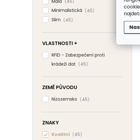
Malá
45
cookie
Minimalistická
45
najde
Slim
45
Nas
VLASTNOSTI +
RFID - Zabezpečení proti
krádeži dat
45
ZEMĚ PŮVODU
Nizozemsko
45
ZNAKY
Kvalitní
45