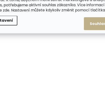
s, potřebujeme aktivní souhlas zákazníka. Více informací
te
zde
. Nastavení můžete kdykoliv změnit pomocí tlačítka 
ZDARMA
tavení
Souhla
Skladem, odesíláme ihned
Skladem, odesílá
(2 ks)
Kožené pouzdro na karty
Kožené pouzdro na
SECRID Slimwallet Matte
SECRID Slimwallet 
Truffle hnědá s
Black Ochre černá 
oranžovým prošitím
žlutým prošíváním
1 749 Kč
1 749 Kč
Do košíku
Do košíku