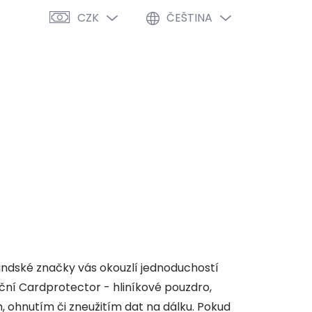
CZK
ČEŠTINA
PRÁZDNÝ KOŠÍK
NÁKUPNÍ
KOŠÍK
VÝPRODEJ %
O NÁS
BLOG
ndské značky vás okouzlí jednoduchostí
ční Cardprotector - hliníkové pouzdro,
, ohnutím či zneužitím dat na dálku. Pokud