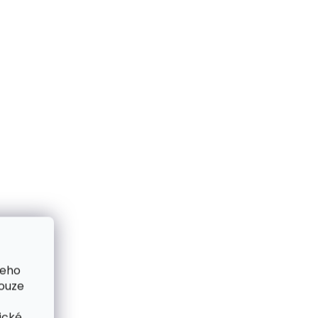
me ihned
Skladem, odesíláme ihned
(2 ks)
(1 ks)
 karty
Kožené pouzdro na karty
risple
SECRID Slimwallet Vintage
Orange oranžová cihlová
1 749 Kč
Do košíku
šeho
pouze
ické