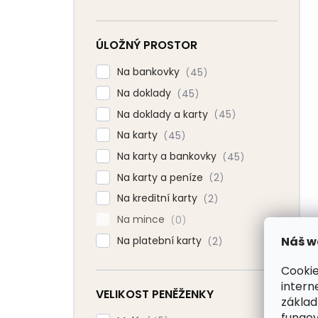
ÚLOŽNÝ PROSTOR
Na bankovky
45
Na doklady
45
Na doklady a karty
45
Na karty
45
Na karty a bankovky
45
Na karty a peníze
2
Na kreditní karty
2
Na mince
0
Náš w
Na platební karty
2
Cookie
intern
VELIKOST PENĚŽENKY
základ
fungov