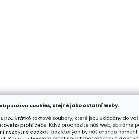
Skladem, odesíláme ihned
Skladem, odesílá
(2 ks)
Kožená peněženka
Kožené pouzdro na
SECRID Slimwallet Dutch
SECRID Slimwallet C
Martin Grey šedočerná
Navy tmavě modrá
1 999 Kč
1 749 Kč
eb používá cookies, stejně jako ostatní weby.
Do košíku
Do košíku
s jsou krátké textové soubory, které jsou ukládány do va
etového prohlížeče. Když procházíte náš web, sbíráme 
ní nezbytné cookies, bez kterých by náš e-shop nemohl
at. K tomu, abychom mohli sbírat marketingové a analyt