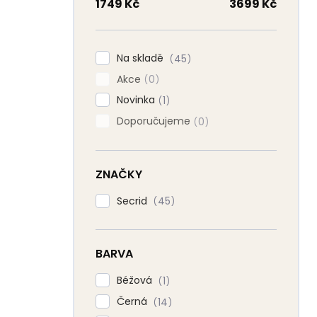
n
1749
Kč
3699
Kč
n
í
p
Na skladě
45
a
Akce
n
0
e
Novinka
1
l
Doporučujeme
0
ZNAČKY
Secrid
45
BARVA
Béžová
1
Černá
14