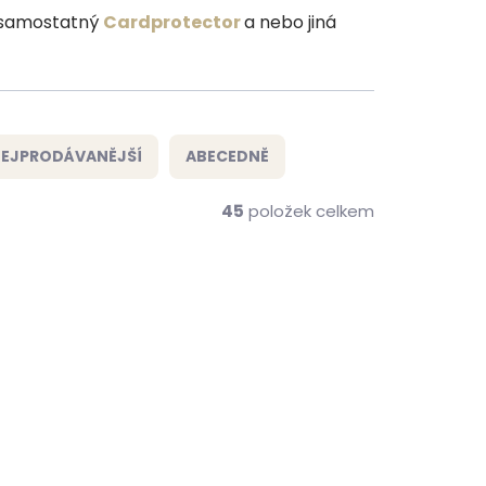
t samostatný
Cardprotector
a nebo jiná
EJPRODÁVANĚJŠÍ
ABECEDNĚ
45
položek celkem
ZDARMA
ZDARMA