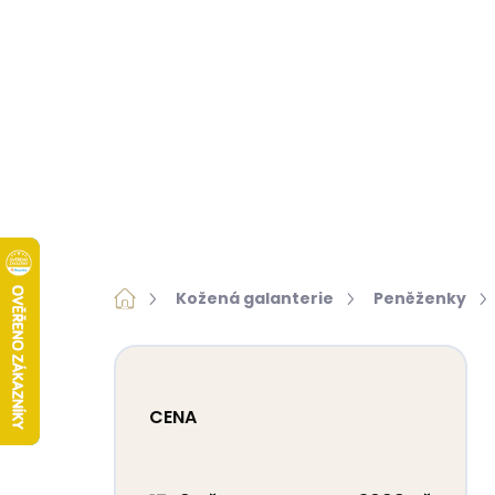
Přejít
na
obsah
KOŽENÁ GALANTERIE
KOŽEŠINY
ZNAČKY
Domů
Kožená galanterie
Peněženky
P
o
s
CENA
t
r
a