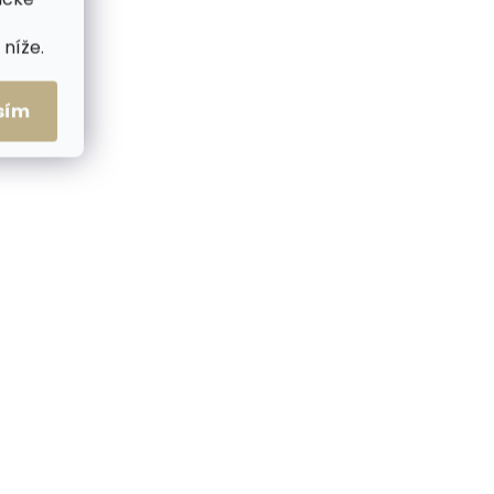
níže.
ZDARMA
ZDARMA
sím
me ihned
Skladem, odesíláme ihned
(1 ks)
(1 ks)
 karty
Kožené pouzdro na karty
Matte
SECRID PREMIUM
se
Slimwallet Basco Navy
tmavě modrá
2 499 Kč
Do košíku