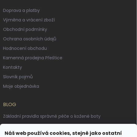
Doprava a platby
Výměna a vrácení zboží
Obchodní podmínky
Ochrana osobních údajů
Hodnocení obchodu
Kamenná prodejna Přeštice
Kontakty
Slovník pojmů
Moje objednávka
BLOG
Základní pravidla správné péče o kožené boty
Jak pečovat o voskované, anilinové a olejované usně
Náš web používá cookies, stejně jako ostatní