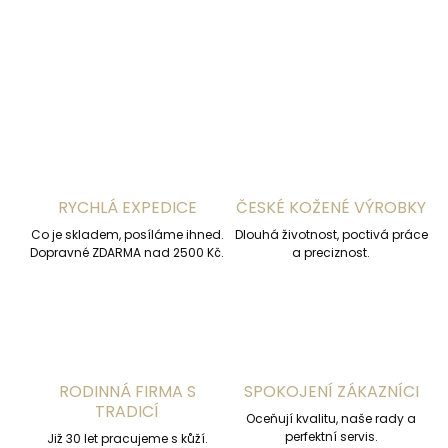
DETAILNÍ INFORMACE
ZEPTAT SE
HLÍDAT
RYCHLÁ EXPEDICE
ČESKÉ KOŽENÉ VÝROBKY
Co je skladem, posíláme ihned.
Dlouhá životnost, poctivá práce
Dopravné ZDARMA nad 2500 Kč.
a preciznost.
RODINNÁ FIRMA S
SPOKOJENÍ ZÁKAZNÍCI
TRADICÍ
Oceňují kvalitu, naše rady a
perfektní servis.
Již 30 let pracujeme s kůží.