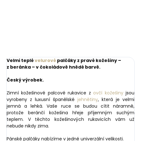
Do košíku
7 1/2"
8"
8 1/2"
9"
9 1/2"
Velmi teplé
velurové
palčáky z pravé kožešiny –
z beránka – v čokoládově hnědé barvě.
Český výrobek.
Zimní kožešinové palcové rukavice z
ovčí kožešiny
jsou
vyrobeny z luxusní španělské
jehnětiny
, která je velmi
jemná a lehká. Vaše ruce se budou cítit náramně,
protože beránčí kožešina hřeje příjemným suchým
teplem. V těchto kožešinových rukavicích vám už
nebude nikdy zima.
Pánské palčáky nabízíme v jedné univerzální velikosti.