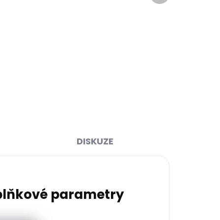
ihned
Skladem, odesíláme ihned
>2 ks)
(1 ks)
y 2.0
Pánská kožená peněženka
tle
Lagen ADVIK černá
930 Kč
Do košíku
DISKUZE
lňkové parametry