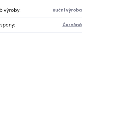
b výroby
:
Ruční výroba
 spony
:
Černěná