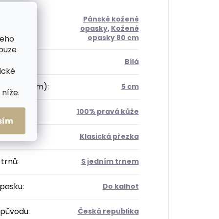
Pánské kožené
orie
:
opasky
,
Kožené
šeho
opasky 80 cm
pouze
Bílá
ické
 opasku (cm)
:
5 cm
níže.
ál
:
100% pravá kůže
sím
a
:
Klasická přezka
 trnů
:
S jedním trnem
opasku
:
Do kalhot
původu
:
Česká republika