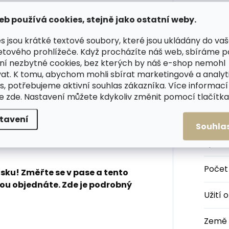
5 cm a je širší než běžné
eb používá cookies, stejně jako ostatní weby.
é 4 cm. Před nákupem si prosím
Kateg
s jsou krátké textové soubory, které jsou ukládány do va
yste měli opravdu jistotu, že
etového prohlížeče. Když procházíte náš web, sbíráme 
iroké opasky se hodí na větší
ní nezbytné cookies, bez kterých by náš e-shop nemohl
Barva
:
braně, nože, nebo na nošení
at. K tomu, abychom mohli sbírat marketingové a analyt
s, potřebujeme aktivní souhlas zákazníka. Více informací
Šířka
te
zde
. Nastavení můžete kdykoliv změnit pomocí tlačítka 
jící pásky s vynikajícím poměrem
k Hand vám bude sloužit věky,
Materi
tavení
asivní kůže, která si zachová svou
Souhla
ek prostě jako od brašnáře, ale za
Spon
Počet
sku! Změřte se v pase a tento
rou objednáte. Zde je podrobný
Užití 
Země 