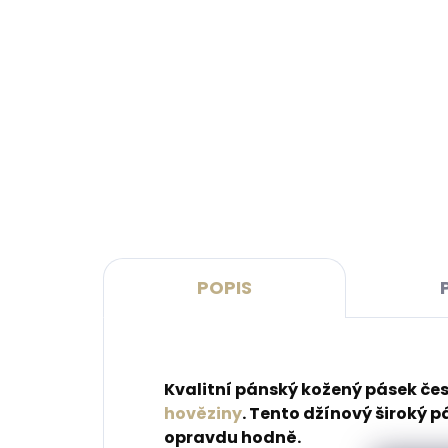
Skladem, odesíláme ihned
(>2 ks)
Dárková papírová krabička L
Kože
pro opasky šíře 40 a 50 mm
Leat
růžo
45 Kč
999
Do košíku
Do 
POPIS
Kvalitní pánský kožený pásek če
hověziny
. Tento džínový široký p
opravdu hodně.