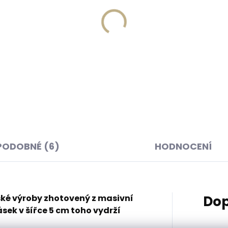
Skladem, odesíláme ihned
Skladem, odesíláme 
(>2 ks)
(
ná klíčenka Orbitkey 2.0
Kožená klíčenka Orbitke
her Cotton Candy
Leather Cocoa Rose svě
vá
hnědá
 Kč
999 Kč
košíku
Do košíku
PODOBNÉ (6)
HODNOCENÍ
ské výroby zhotovený z masivní
Dop
ásek v šířce 5 cm toho vydrží