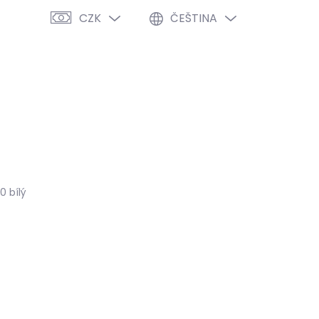
CZK
ČEŠTINA
PRÁZDNÝ KOŠÍK
NÁKUPNÍ
KOŠÍK
VÝPRODEJ %
O NÁS
BLOG
0 bílý