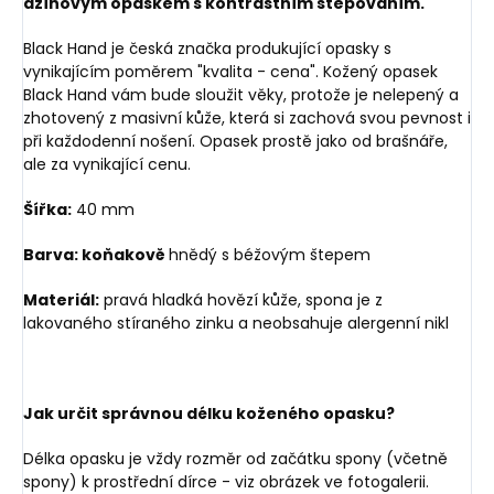
džínovým opaskem s kontrastním štepováním.
Black Hand je česká značka produkující opasky s
vynikajícím poměrem "kvalita - cena". Kožený opasek
Black Hand vám bude sloužit věky, protože je nelepený a
zhotovený z masivní kůže, která si zachová svou pevnost i
při každodenní nošení. Opasek prostě jako od brašnáře,
ale za vynikající cenu.
Šířka:
40 mm
Barva: koňakově
hnědý s béžovým štepem
Materiál:
pravá hladká hovězí kůže, spona je z
lakovaného stíraného zinku a neobsahuje alergenní nikl
Jak určit správnou délku koženého opasku?
Délka opasku je vždy rozměr od začátku spony (včetně
spony) k prostřední dírce - viz obrázek ve fotogalerii.