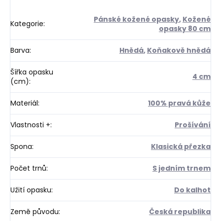
Pánské kožené opasky
,
Kožené
Kategorie
:
opasky 80 cm
Barva
:
Hnědá
,
Koňakově hnědá
Šířka opasku
4 cm
(cm)
:
Materiál
:
100% pravá kůže
Vlastnosti +
:
Prošívání
Spona
:
Klasická přezka
Počet trnů
:
S jedním trnem
Užití opasku
:
Do kalhot
Země původu
:
Česká republika