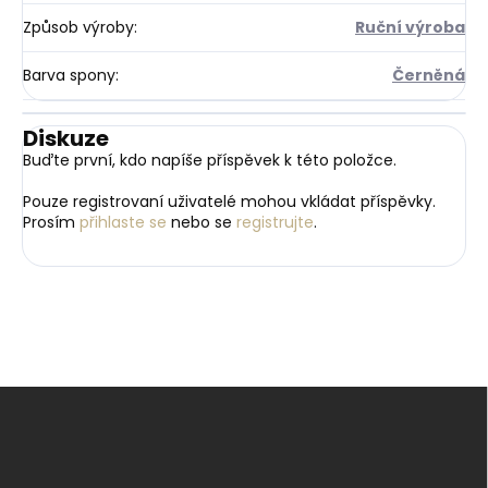
Způsob výroby
:
Ruční výroba
Barva spony
:
Černěná
Diskuze
Buďte první, kdo napíše příspěvek k této položce.
Pouze registrovaní uživatelé mohou vkládat příspěvky.
Prosím
přihlaste se
nebo se
registrujte
.
Z
á
p
a