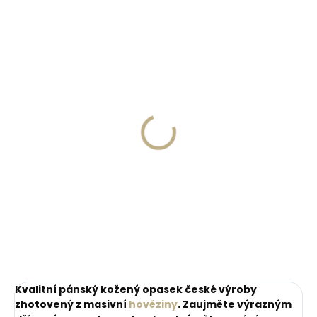
ČESKÁ VÝROBA
Skladem, odesíláme ihned
Skladem, odesíláme ihned
(>2 ks)
(>2 ks)
Dárková papírová
Kožená klíčenka
krabička L pro opasky
Orbitkey 2.0 Leather
šíře 40 a 50 mm
Cotton Candy růžová
45 Kč
999 Kč
Do košíku
Do košíku
Kvalitní pánský kožený opasek české výroby
zhotovený z masivní
hověziny
. Zaujměte výrazným