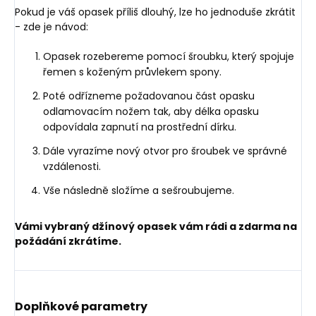
Pokud je váš opasek příliš dlouhý, lze ho jednoduše zkrátit
- zde je návod:
Opasek rozebereme pomocí šroubku, který spojuje
řemen s koženým průvlekem spony.
Poté odřízneme požadovanou část opasku
odlamovacím nožem tak, aby délka opasku
odpovídala zapnutí na prostřední dírku.
Dále vyrazíme nový otvor pro šroubek ve správné
vzdálenosti.
Vše následně složíme a sešroubujeme.
Vámi vybraný džínový opasek vám rádi a zdarma na
požádání zkrátíme.
Doplňkové parametry