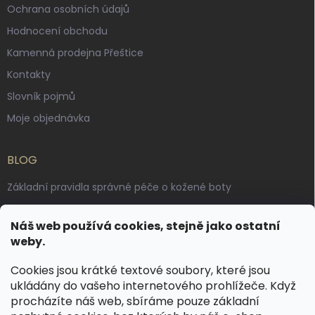
Ochrana osobních údajů
Hodnocení obchodu
Kamenná prodejna Přeštice
Kontakty
Slovník pojmů
Moje objednávka
BLOG
Základní pravidla správné péče o kožené boty
Jak pečovat o voskované, anilinové a olejované usně
Náš web používá cookies, stejně jako ostatní
Výroba českých kožených opasků: vůně pravé kůže, dotek
weby.
řemesla
Cookies jsou krátké textové soubory, které jsou
ukládány do vašeho internetového prohlížeče. Když
KONTAKT
procházíte náš web, sbíráme pouze základní