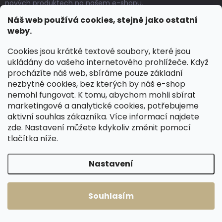
nových produktech na našem e-shopu.
Náš web používá cookies, stejně jako ostatní
weby.
E-MAIL
Cookies jsou krátké textové soubory, které jsou
ukládány do vašeho internetového prohlížeče. Když
procházíte náš web, sbíráme pouze základní
Souhlasím se
zpracováním osobních údajů
.
nezbytné cookies, bez kterých by náš e-shop
nemohl fungovat. K tomu, abychom mohli sbírat
Přihlásit se
marketingové a analytické cookies, potřebujeme
aktivní souhlas zákazníka. Více informací najdete
INFORMACE PRO VÁS
zde
. Nastavení můžete kdykoliv změnit pomocí
tlačítka níže.
Doprava a platby
Výměna a vrácení zboží
Nastavení
Obchodní podmínky
Ochrana osobních údajů
Souhlasím
Hodnocení obchodu
Kamenná prodejna Přeštice