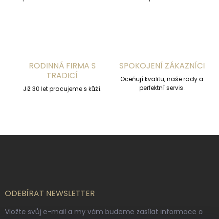
ý
p
i
s
u
RODINNÁ FIRMA S
SPOKOJENÍ ZÁKAZNÍCI
TRADICÍ
Oceňují kvalitu, naše rady a
perfektní servis.
Již 30 let pracujeme s kůží.
Z
á
p
a
t
í
ODEBÍRAT NEWSLETTER
Vložte svůj e-mail a my vám budeme zasílat informace o