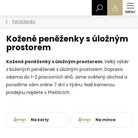
Přejít
Hledat
na
obsah
Peněženky
Kožené peněženky s úložným
prostorem
Kožené peněženky s úložným prostorem
. Velký výběr
z kožených peněženek s úložným prostorem. Doprava
zdarma do 1–2 pracovních dnů. Jsme ověřený obchod a
poradíme vám online 7 dní v týdnu. Naši kamenou
prodejnu najdete v Přešticích.
Na karty
Na mince