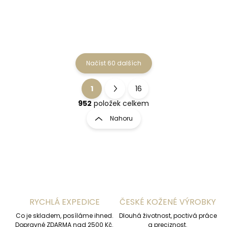
Do košíku
Do košíku
Načíst 60 dalších
1
16
O
S
v
t
952
položek celkem
l
r
Nahoru
á
á
d
n
a
k
c
o
í
p
v
r
á
v
n
k
RYCHLÁ EXPEDICE
ČESKÉ KOŽENÉ VÝROBKY
í
y
Co je skladem, posíláme ihned.
v
Dlouhá životnost, poctivá práce
Dopravné ZDARMA nad 2500 Kč.
a preciznost.