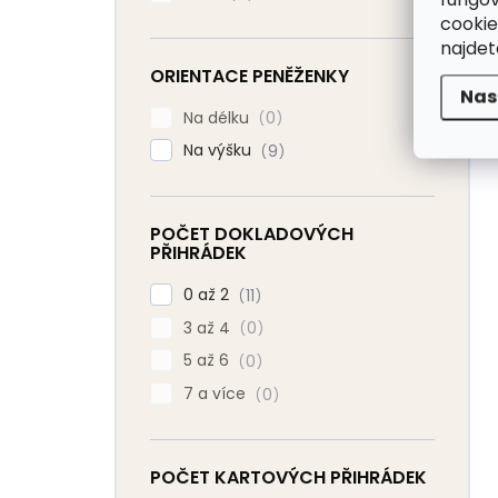
cookie
najde
ORIENTACE PENĚŽENKY
Nas
Na délku
0
Na výšku
9
POČET DOKLADOVÝCH
PŘIHRÁDEK
0 až 2
11
3 až 4
0
5 až 6
0
7 a více
0
POČET KARTOVÝCH PŘIHRÁDEK