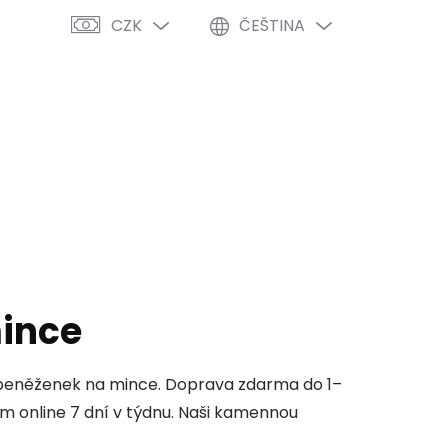
CZK
ČEŠTINA
PRÁZDNÝ KOŠÍK
NÁKUPNÍ
KOŠÍK
VÝPRODEJ %
O NÁS
BLOG
ince
 peněženek na mince. Doprava zdarma do 1–
 online 7 dní v týdnu. Naši kamennou