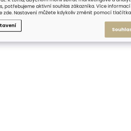
s, potřebujeme aktivní souhlas zákazníka. Více informací
te
zde
. Nastavení můžete kdykoliv změnit pomocí tlačítka 
tavení
Souhla
Skladem, odesíláme ihned
Skladem, odesílá
(1 ks)
Malý kožený měšec
Malý kožený měše
ŠPONGR antracitový
ŠPONGR béžový
370 Kč
370 Kč
Do košíku
Do košíku
NOVINKA
NOVINKA
ČESKÁ VÝROBA
ČESKÁ VÝROBA