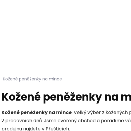
Hledat
KOŽEŠINY DO INTERIÉRU
PŘÍPRAVKY NA KŮŽI
Kožené peněženky na mince
Kožené peněženky na m
Kožené peněženky na mince
. Velký výběr z kožených
2 pracovních dnů. Jsme ověřený obchod a poradíme vám
prodejnu najdete v Přešticích.