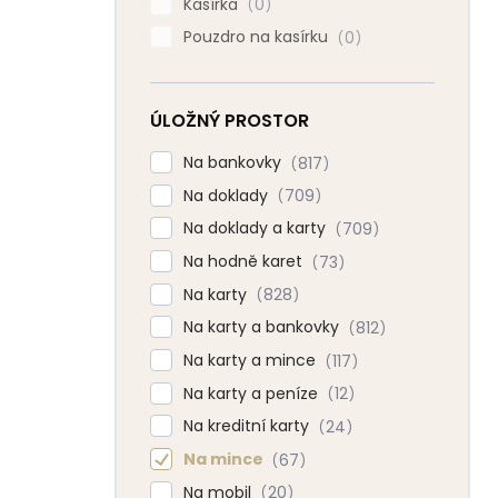
Kasírka
0
Pouzdro na kasírku
0
ÚLOŽNÝ PROSTOR
Na bankovky
817
Na doklady
709
Na doklady a karty
709
Na hodně karet
73
Na karty
828
Na karty a bankovky
812
Na karty a mince
117
Na karty a peníze
12
Na kreditní karty
24
Na mince
67
Na mobil
20