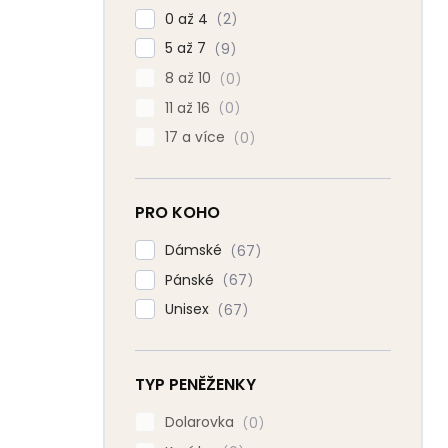
0 až 4
2
5 až 7
9
8 až 10
0
11 až 16
0
17 a více
0
PRO KOHO
Dámské
67
Pánské
67
Unisex
67
TYP PENĚŽENKY
Dolarovka
0