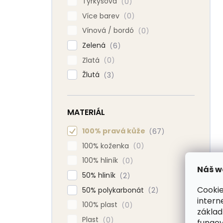
Tyrkysová
0
Více barev
0
Vínová / bordó
0
Zelená
6
Zlatá
0
Žlutá
3
MATERIÁL
100% pravá kůže
67
100% koženka
0
100% hliník
0
Náš w
50% hliník
2
Cookie
50% polykarbonát
2
intern
100% plast
0
základ
Plast
0
fungov