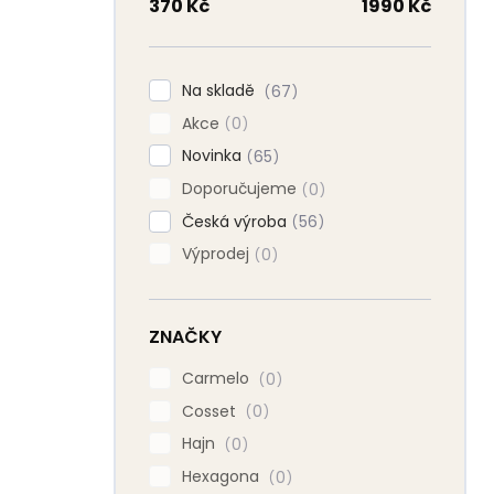
n
370
Kč
1990
Kč
n
í
p
Na skladě
67
a
Akce
n
0
e
Novinka
65
l
Doporučujeme
0
Česká výroba
56
Výprodej
0
ZNAČKY
Carmelo
0
Cosset
0
Hajn
0
Hexagona
0