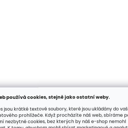
Skladem, odesíláme ihned
Skladem, odesílá
(>2 ks)
Kožená peněženka
Kožená peněženka
SECRID Envelope Wallet
SECRID Envelope W
Vintage Black černá
Vintage Cognac k
1 990 Kč
1 990 Kč
Do košíku
Do košíku
eb používá cookies, stejně jako ostatní weby.
NOVINKA
NOVINKA
s jsou krátké textové soubory, které jsou ukládány do va
ČESKÁ VÝROBA
ČESKÁ VÝROBA
etového prohlížeče. Když procházíte náš web, sbíráme 
ní nezbytné cookies, bez kterých by náš e-shop nemohl
at. K tomu, abychom mohli sbírat marketingové a analyt