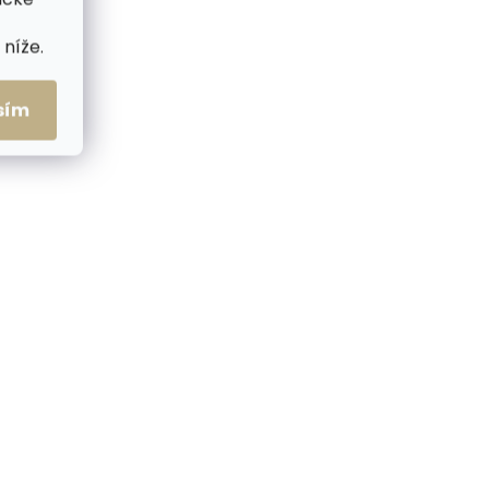
níže.
sím
me ihned
Skladem, odesíláme ihned
(2 ks)
(1 ks)
c
Malý kožený měšec
ŠPONGR camel
370 Kč
Do košíku
NOVINKA
ČESKÁ VÝROBA