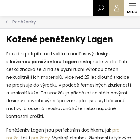
Přejít
Hledat
na
obsah
Peněženky
Kožené peněženky Lagen
Pokud si potrpíte na kvalitu a nadčasový design,
s
koženou peněženkou Lagen
nešlápnete vedle. Tato
česká značka ze Zlína se pyšní ruční výrobou z těch
nejkvalitnějších materiálů. Více než 25 let dlouhá tradice
se propisuje do výrobku v podobě řemeslných zkušeností
a znalostí kůže. To umožňuje přicházet se stále novými
designy i povrchovými úpravami jako jsou vytlačované
motivy, broušená i voskovaná kůže nebo nápadně
kontrastní prošití.
Peněženky Lagen jsou perfektním doplňkem, jak
pro
muže
, tak i
pro ženy
. Vynikají dlouhou životností stylovým