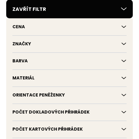
r
ZAVŘÍT FILTR
o
d
u
CENA
k
t
ů
ZNAČKY
BARVA
MATERIÁL
ORIENTACE PENĚŽENKY
POČET DOKLADOVÝCH PŘIHRÁDEK
POČET KARTOVÝCH PŘIHRÁDEK