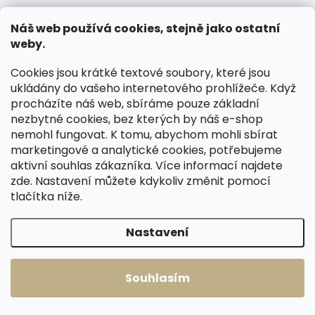
(1 ks)
(>2 ks)
Náš web používá cookies, stejně jako ostatní
Dámská kožená
Dámská kožená
weby.
peněženka/penál
peněženka/penál
Lagen TOLI pudrová
Lagen VEGA černá
Cookies jsou krátké textové soubory, které jsou
1 198 Kč
1 520 Kč
ukládány do vašeho internetového prohlížeče. Když
procházíte náš web, sbíráme pouze základní
Do košíku
Do košíku
nezbytné cookies, bez kterých by náš e-shop
nemohl fungovat. K tomu, abychom mohli sbírat
marketingové a analytické cookies, potřebujeme
aktivní souhlas zákazníka. Více informací najdete
zde
. Nastavení můžete kdykoliv změnit pomocí
tlačítka níže.
Nastavení
Souhlasím
Skladem, odesíláme ihned
Skladem, odesíláme ihned
(2 ks)
(1 ks)