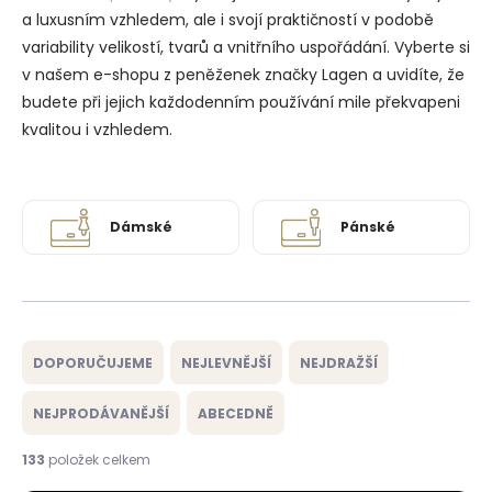
a luxusním vzhledem, ale i svojí praktičností v podobě
variability velikostí, tvarů a vnitřního uspořádání. Vyberte si
v našem e-shopu z peněženek značky Lagen a uvidíte, že
budete při jejich každodenním používání mile překvapeni
kvalitou i vzhledem.
Dámské
Pánské
Ř
a
DOPORUČUJEME
NEJLEVNĚJŠÍ
NEJDRAŽŠÍ
z
e
NEJPRODÁVANĚJŠÍ
ABECEDNĚ
n
í
133
položek celkem
p