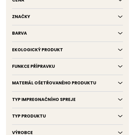
CENA
k
t
ů
ZNAČKY
BARVA
EKOLOGICKÝ PRODUKT
FUNKCE PŘÍPRAVKU
MATERIÁL OŠETŘOVANÉHO PRODUKTU
TYP IMPREGNAČNÍHO SPREJE
TYP PRODUKTU
VÝROBCE