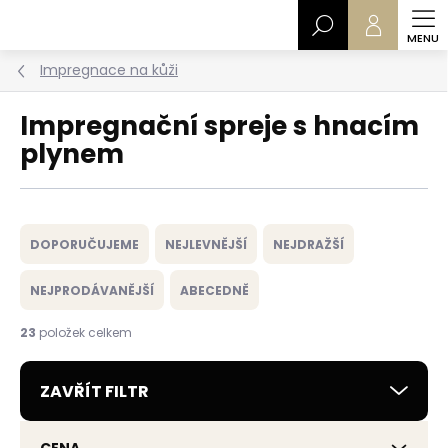
Přejít
Hledat
na
obsah
Impregnace na kůži
Impregnační spreje s hnacím
plynem
Ř
a
DOPORUČUJEME
NEJLEVNĚJŠÍ
NEJDRAŽŠÍ
z
e
NEJPRODÁVANĚJŠÍ
ABECEDNĚ
n
í
23
položek celkem
p
r
ZAVŘÍT FILTR
o
d
u