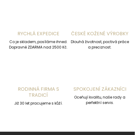
l
á
d
a
c
í
RYCHLÁ EXPEDICE
ČESKÉ KOŽENÉ VÝROBKY
p
r
Co je skladem, posíláme ihned.
Dlouhá životnost, poctivá práce
v
Dopravné ZDARMA nad 2500 Kč.
a preciznost.
k
y
v
ý
p
i
s
RODINNÁ FIRMA S
SPOKOJENÍ ZÁKAZNÍCI
u
TRADICÍ
Oceňují kvalitu, naše rady a
perfektní servis.
Již 30 let pracujeme s kůží.
Z