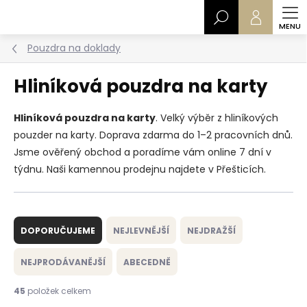
Přejít
Hledat
na
obsah
Pouzdra na doklady
Hliníková pouzdra na karty
Hliníková pouzdra na karty
. Velký výběr z hliníkových
pouzder na karty. Doprava zdarma do 1–2 pracovních dnů.
Jsme ověřený obchod a poradíme vám online 7 dní v
týdnu. Naši kamennou prodejnu najdete v Přešticích.
Ř
a
DOPORUČUJEME
NEJLEVNĚJŠÍ
NEJDRAŽŠÍ
z
e
NEJPRODÁVANĚJŠÍ
ABECEDNĚ
n
í
45
položek celkem
p