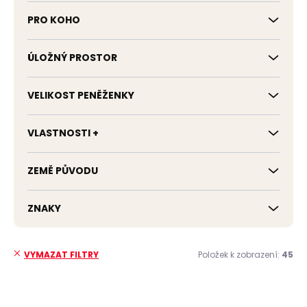
PRO KOHO
ÚLOŽNÝ PROSTOR
VELIKOST PENĚŽENKY
VLASTNOSTI +
ZEMĚ PŮVODU
ZNAKY
Položek k zobrazení:
45
VYMAZAT FILTRY
V
ý
NOVINKA
NOVINKA