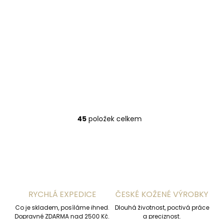
Skladem, odesíláme ihned
(2 ks)
SECRID
Cardprotector
Black - černé
pouzdro na platební
879 Kč
karty s RFID
ochranou
Do košíku
45
položek celkem
O
v
l
á
d
a
c
í
RYCHLÁ EXPEDICE
ČESKÉ KOŽENÉ VÝROBKY
p
r
Co je skladem, posíláme ihned.
Dlouhá životnost, poctivá práce
v
Dopravné ZDARMA nad 2500 Kč.
a preciznost.