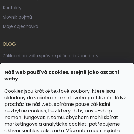
Kontakty
Slovník pojmů
Moje objednávka
BLOG
Základní pravidla správné péče o kožené boty
Jak pečovat o voskované, anilinové a olejované usně
Náš web používá cookies, stejně jako ostatní
Výroba českých kožených opasků: vůně pravé kůže, dotek
weby.
řemesla
Cookies jsou krátké textové soubory, které jsou
ukládány do vašeho internetového prohlížeče. Když
KONTAKT
procházíte náš web, sbíráme pouze základní
nezbytné cookies, bez kterých by náš e-shop
dotazy
@
spongr.cz
nemohl fungovat. K tomu, abychom mohli sbírat
marketingové a analytické cookies, potřebujeme
+420 776 663 962
aktivní souhlas zákazníka. Více informací najdete