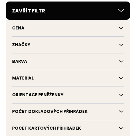
r
ZAVŘÍT FILTR
o
d
u
CENA
k
t
ů
ZNAČKY
BARVA
MATERIÁL
ORIENTACE PENĚŽENKY
POČET DOKLADOVÝCH PŘIHRÁDEK
POČET KARTOVÝCH PŘIHRÁDEK