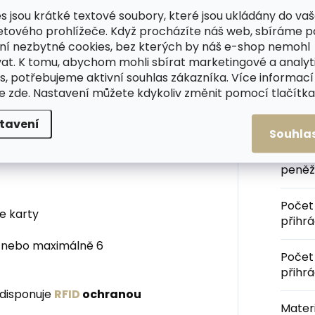
s jsou krátké textové soubory, které jsou ukládány do va
émiové řady přináší vylepšený
Kateg
etového prohlížeče. Když procházíte náš web, sbíráme 
stávají pevně na místě. Inovovaný
ní nezbytné cookies, bez kterých by náš e-shop nemohl
kovové karty. Samozřejmostí je
at. K tomu, abychom mohli sbírat marketingové a analyt
mium, kterou lze po registraci
Barva
:
s, potřebujeme aktivní souhlas zákazníka. Více informací
te
zde
. Nastavení můžete kdykoliv změnit pomocí tlačítka 
Velik
pouzdra je jemně vroubkovaný.
tavení
Souhla
dprotectoru prémiový vzhled, lepší
Orien
peněž
Počet
e karty
přihr
 nebo maximálně 6
Počet
přihr
 disponuje
RFID
ochranou
Materi