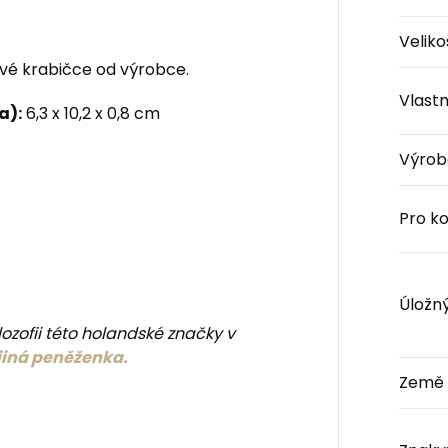
Veliko
ové krabičce od výrobce.
Vlastn
a):
6,3 x 10,2 x 0,8 cm
Výrob
Pro k
Úložn
lozofii této holandské značky v
 jiná peněženka.
Země 