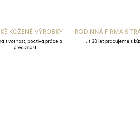
KÉ KOŽENÉ VÝROBKY
RODINNÁ FIRMA S TR
á životnost, poctivá práce a
Již 30 let pracujeme s kůž
preciznost.
UČUJEME