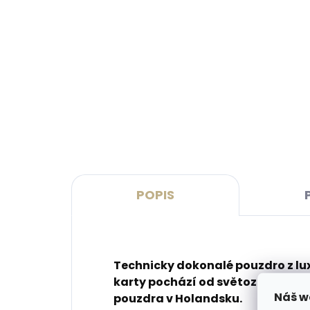
Skladem, odesíláme ihned
(2 ks)
Dámská kožená klíčenka
Coll
Orbitkey 2.0 Rose Gold Blush
ml -
- růžová se zlatým kováním
péče
999 Kč
280
Do košíku
Do 
POPIS
Technicky dokonalé pouzdro z lu
karty pochází od světoznámé zna
Náš w
pouzdra v Holandsku.