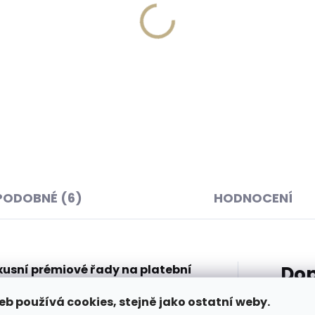
Skladem, odesíláme 
Skladem, odesíláme ihned
(
(>2 ks)
Kožená klíčenka Segali 
onil Organic Cover 200
růžová
 přírodní impregnace a
269 Kč
 na kůži
 Kč
Do košíku
košíku
PODOBNÉ (6)
HODNOCENÍ
xusní prémiové řady na platební
Dop
čky Secrid, která vyrábí svá
eb používá cookies, stejně jako ostatní weby.