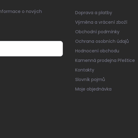
informace o nových
Doprava a platby
Výměna a vrácení zboží
Obchodní podmínky
Ochrana osobních údajů
Hodnocení obchodu
Kamenná prodejna Přeštice
Kontakty
Slovník pojmů
Moje objednávka