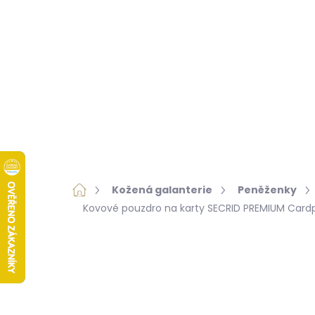
Přejít
na
obsah
KOŽENÁ GALANTERIE
KOŽEŠINY
ZNAČKY
Domů
Kožená galanterie
Peněženky
Kovové pouzdro na karty SECRID PREMIUM Card
Neohodnoceno
Podrobnosti hod