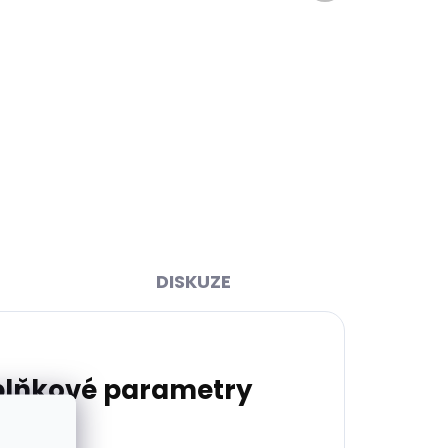
ihned
Skladem, odesíláme ihned
>2 ks)
(>2 ks)
7289
Samostatná karabina na
klíče Orbitkey Clip V.2
stříbrná
499 Kč
Do košíku
DISKUZE
lňkové parametry