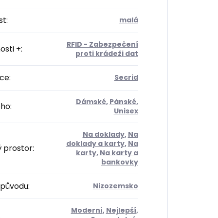
st
:
malá
RFID - Zabezpečení
osti +
:
proti krádeži dat
ce
:
Secrid
Dámské
,
Pánské
,
oho
:
Unisex
Na doklady
,
Na
doklady a karty
,
Na
ý prostor
:
karty
,
Na karty a
bankovky
původu
:
Nizozemsko
Moderní
,
Nejlepší
,