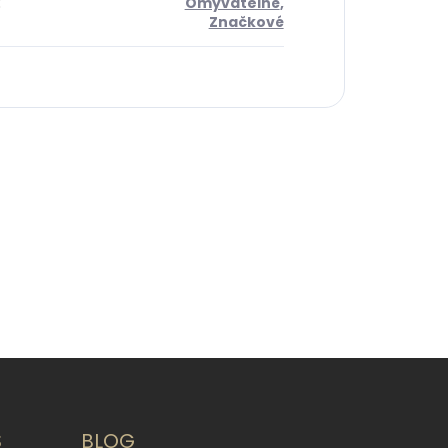
:
Omyvatelné
,
Značkové
S
BLOG