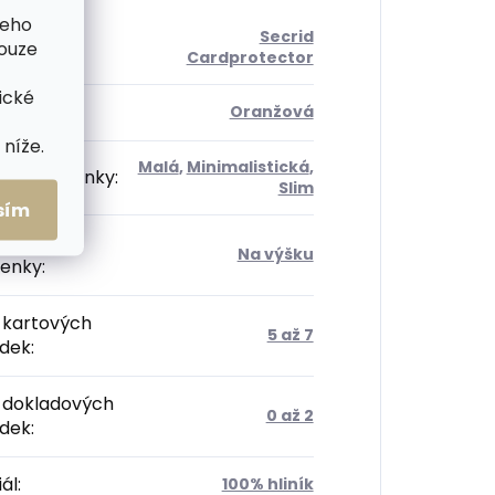
šeho
Secrid
orie
:
pouze
Cardprotector
ické
Oranžová
níže.
Malá
,
Minimalistická
,
ost peněženky
:
Slim
sím
tace
Na výšku
enky
:
 kartových
5 až 7
ádek
:
 dokladových
0 až 2
ádek
:
ál
:
100% hliník