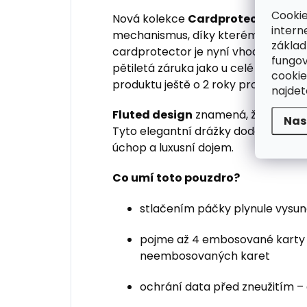
Cookie
Nová kolekce
Cardprotector+
z pr
intern
mechanismus, díky kterému karty zů
základ
cardprotector je nyní vhodný i pro 
fungov
pětiletá záruka jako u celé řady Pre
cookie
produktu ještě o 2 roky prodloužit.
najde
Fluted design
znamená, že povrch 
Nas
Tyto elegantní drážky dodávají Car
úchop a luxusní dojem.
Co umí toto pouzdro?
stlačením páčky plynule vysun
pojme až 4 embosované karty
neembosovaných karet
ochrání data před zneužitím –