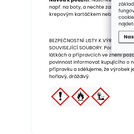
základ
např. na boty, a nechte zaschnout.
fungov
krepovým kartáčkem nebo kostkou C
cookie
najde
Nas
BEZPEČNOSTNÍ LISTY K VÝROBKU SE 
SOUVISEJÍCÍ SOUBORY. Podle zákon
látkách a přípravcích ve znění poz
povinnost informovat kupujícího o
přípravku a sdělujeme, že výrobek 
hořlavý, dráždivý.