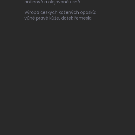
anilinové a olejované usně
Výroba českých kožených opasků:
vůně pravé kůže, dotek řemesla