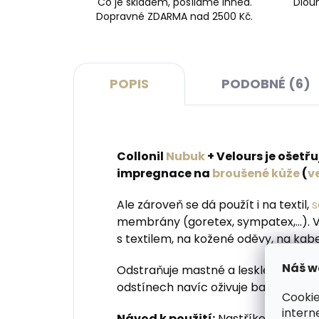
Co je skladem, posíláme ihned.
Dlouh
Dopravné ZDARMA nad 2500 Kč.
POPIS
PODOBNÉ (6)
Collonil
Nubuk
+ Velours je ošetřu
impregnace na
broušené kůže
(
v
Ale zároveň se dá použít i na textil,
s
membrány (goretex, sympatex,...). V
s textilem, na kožené oděvy, na kabe
Náš w
Odstraňuje mastné a lesklé plochy 
odstínech navíc oživuje barvy.
Cookie
intern
Návod k použití:
Nastříkejte přibli