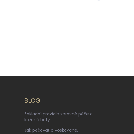
S
BLOG
Základní pravidla správné péče o
kožené boty
Jak pečovat o voskované,