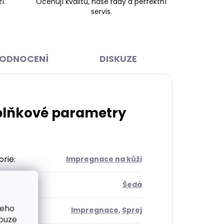
í.
Oceňují kvalitu, naše rady a perfektní
servis.
ODNOCENÍ
DISKUZE
lňkové parametry
orie
:
Impregnace na kůži
Šedá
šeho
roduktu
:
Impregnace
,
Sprej
pouze