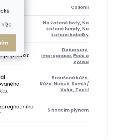
ce
:
Collonil
ické
Na kožené boty
,
Na
níže.
í
:
kožené bundy
,
Na
kožené kabelky
sím
Dobarvení
,
e přípravku
:
Impregnace
,
Péče a
výživa
ál
Broušená kůže
,
ovaného
Kůže
,
Nubuk
,
Semiš /
Velur
,
Textil
ktu
:
mpregnačního
S hnacím plynem
: