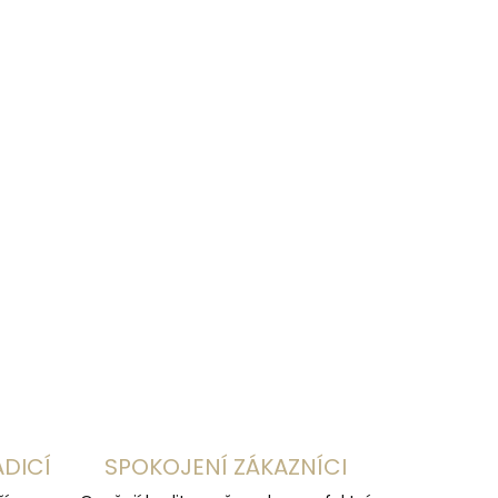
Přidat do košíku
ZEPTAT SE
HLÍDAT
ADICÍ
SPOKOJENÍ ZÁKAZNÍCI