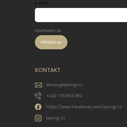
E-MAIL
Souhlasím se
zpracováním osobních údajů
.
Přihlásit se
KONTAKT
dotazy
@
spongr.cz
+420 776 663 962
https://www.facebook.com/spongr.cz
spongr.cz