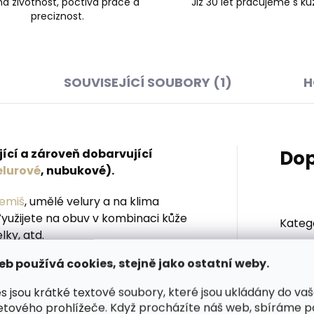
á životnost, poctivá práce a
Již 30 let pracujeme s kůž
preciznost.
SOUVISEJÍCÍ SOUBORY (1)
H
jící a zároveň dobarvující
Dop
elurové
, nubukové).
emiš
, umělé velury a na klima
yužijete na obuv v kombinaci kůže
Kateg
lky, atd.
Barva
:
eb používá cookies, stejně jako ostatní weby.
na velurových usních. V barevných
s jsou krátké textové soubory, které jsou ukládány do va
Typ p
etového prohlížeče. Když procházíte náš web, sbíráme 
žně z 20 cm na ošetřovaný povrch,