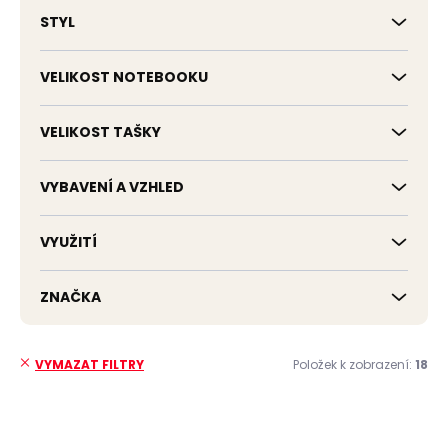
STYL
VELIKOST NOTEBOOKU
VELIKOST TAŠKY
VYBAVENÍ A VZHLED
VYUŽITÍ
ZNAČKA
Položek k zobrazení:
18
VYMAZAT FILTRY
V
ý
ZDARMA
ZDARMA