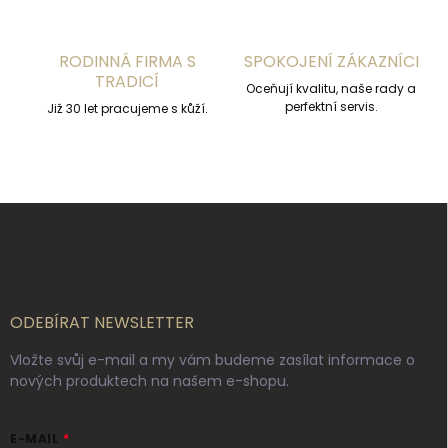
p
i
s
RODINNÁ FIRMA S
SPOKOJENÍ ZÁKAZNÍCI
u
TRADICÍ
Oceňují kvalitu, naše rady a
perfektní servis.
Již 30 let pracujeme s kůží.
Z
á
p
a
t
í
ODEBÍRAT NEWSLETTER
Vložte svůj e-mail a my vám budeme zasílat informace o
nových produktech na našem e-shopu.
E-MAIL