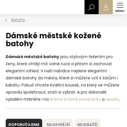
Přejít
Hledat
na
obsah
Batohy
Dámské městské kožené
batohy
Dámské městské batohy
jsou stylovým řešením pro
ženy, které chtějí mít volné ruce a přitom si zachovat
elegantní vzhled. V naší nabídce najdete elegantní
dámské batohy do města, které si můžete vzít k šatům i
kabátu. Pokud chcete kvalitní kousek, na který se můžete
opravdu spolehnout, stačí si vybrat. A pro dokonalé
vyladění mrkněte i na
krásné kožené peněženky
a
opasky
.
Ř
a
DOPORUČUJEME
NEJLEVNĚJŠÍ
NEJDRAŽŠÍ