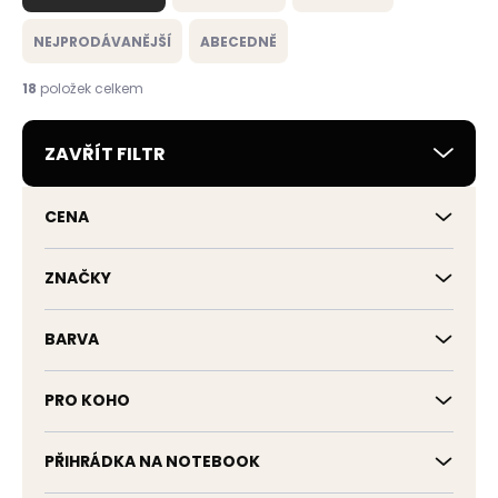
z
e
NEJPRODÁVANĚJŠÍ
ABECEDNĚ
n
í
18
položek celkem
p
r
ZAVŘÍT FILTR
o
d
u
CENA
k
t
ů
ZNAČKY
BARVA
PRO KOHO
PŘIHRÁDKA NA NOTEBOOK