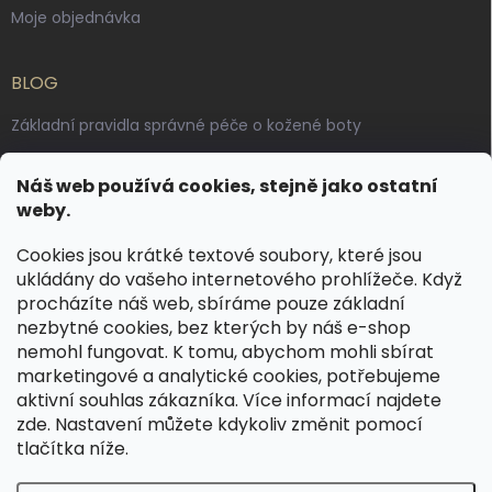
Moje objednávka
BLOG
Základní pravidla správné péče o kožené boty
Jak pečovat o voskované, anilinové a olejované usně
Náš web používá cookies, stejně jako ostatní
Výroba českých kožených opasků: vůně pravé kůže, dotek
weby.
řemesla
Cookies jsou krátké textové soubory, které jsou
ukládány do vašeho internetového prohlížeče. Když
KONTAKT
procházíte náš web, sbíráme pouze základní
nezbytné cookies, bez kterých by náš e-shop
dotazy
@
spongr.cz
nemohl fungovat. K tomu, abychom mohli sbírat
marketingové a analytické cookies, potřebujeme
+420 776 663 962
aktivní souhlas zákazníka. Více informací najdete
https://www.facebook.com/spongr.cz
zde
. Nastavení můžete kdykoliv změnit pomocí
tlačítka níže.
spongr.cz