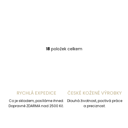
batoh SG-9027
Journey 936024
černý
2 390 Kč
2 169 Kč
Do košíku
Do košíku
18
položek celkem
O
v
l
á
d
a
c
í
RYCHLÁ EXPEDICE
ČESKÉ KOŽENÉ VÝROBKY
p
r
Co je skladem, posíláme ihned.
Dlouhá životnost, poctivá práce
v
Dopravné ZDARMA nad 2500 Kč.
a preciznost.
k
y
v
ý