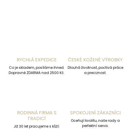
DETAILNÍ INFORMACE
ZEPTAT SE
HLÍDAT
RYCHLÁ EXPEDICE
ČESKÉ KOŽENÉ VÝROBKY
Co je skladem, posíláme ihned.
Dlouhá životnost, poctivá práce
Dopravné ZDARMA nad 2500 Kč.
a preciznost.
RODINNÁ FIRMA S
SPOKOJENÍ ZÁKAZNÍCI
TRADICÍ
Oceňují kvalitu, naše rady a
perfektní servis.
Již 30 let pracujeme s kůží.