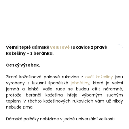
Do košíku
Velmi teplé dámské
velurové
rukavice z pravé
kožešiny – z beránka.
Český výrobek.
Zimní kožešinové palcové rukavice z
ovčí kožešiny
jsou
vyrobeny z luxusní španělské
jehnětiny
, která je velmi
jemná a lehká. Vaše ruce se budou cítit náramně,
protože beránčí kožešina hřeje výborným suchým
teplem. V těchto kožešinových rukavicích vám už nikdy
nebude zima.
Dámské palčáky nabízíme v jedné univerzální velikosti.