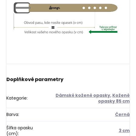
Doplňkové parametry
Dámské kožené opasky
,
Kožené
Kategorie
:
opasky 85 cm
Barva
:
Černá
Šířka opasku
3 cm
(cm)
: