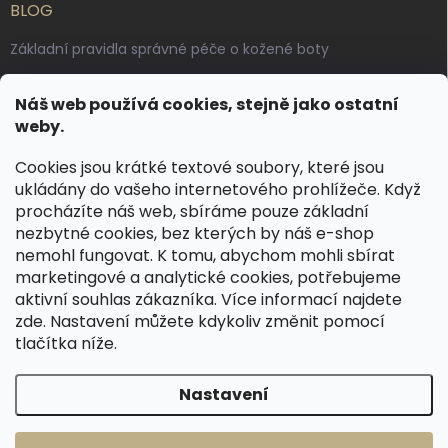
BLOG
Základní pravidla správné péče o kožené boty
Jak pečovat o voskované, anilinové a olejované usně
Náš web používá cookies, stejně jako ostatní
Výroba českých kožených opasků: vůně pravé kůže, dotek
weby.
řemesla
Cookies jsou krátké textové soubory, které jsou
ukládány do vašeho internetového prohlížeče. Když
KONTAKT
procházíte náš web, sbíráme pouze základní
nezbytné cookies, bez kterých by náš e-shop
dotazy
@
spongr.cz
nemohl fungovat. K tomu, abychom mohli sbírat
marketingové a analytické cookies, potřebujeme
+420 776 663 962
aktivní souhlas zákazníka. Více informací najdete
https://www.facebook.com/spongr.cz
zde
. Nastavení můžete kdykoliv změnit pomocí
tlačítka níže.
spongr.cz
Nastavení