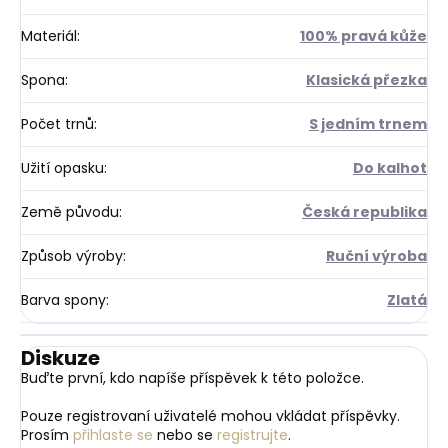
Materiál
:
100% pravá kůže
Spona
:
Klasická přezka
Počet trnů
:
S jedním trnem
Užití opasku
:
Do kalhot
Země původu
:
Česká republika
Způsob výroby
:
Ruční výroba
Barva spony
:
Zlatá
Diskuze
Buďte první, kdo napíše příspěvek k této položce.
Pouze registrovaní uživatelé mohou vkládat příspěvky.
Prosím
přihlaste se
nebo se
registrujte
.