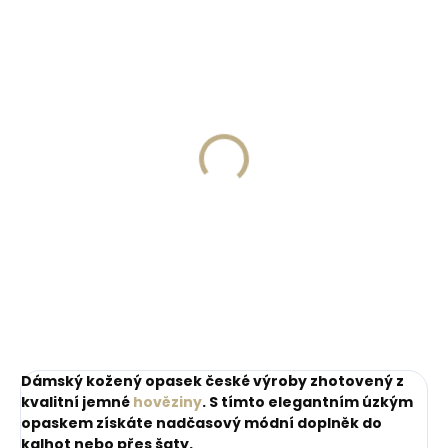
ZDARM
Skladem, odesíláme ihned
Skladem, odesíláme ihned
(>2 ks)
(1 ks)
Dárková papírová
Kožené pouzdro na
krabička M pro opasky
karty SECRID
šíře 30 a 35 mm
Slimwallet Vintage
Orange oranžová
45 Kč
1 749 Kč
cihlová
Do košíku
Do košíku
Dámský kožený opasek české výroby zhotovený z
kvalitní jemné
hověziny
. S tímto elegantním úzkým
opaskem získáte nadčasový módní doplněk do
kalhot nebo přes šaty.