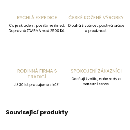
RYCHLÁ EXPEDICE
ČESKÉ KOŽENÉ VÝROBKY
Co je skladem, posíláme ihned.
Dlouhá životnost, poctivá práce
Dopravné ZDARMA nad 2500 Kč.
a preciznost.
RODINNÁ FIRMA S
SPOKOJENÍ ZÁKAZNÍCI
TRADICÍ
Oceňují kvalitu, naše rady a
perfektní servis.
Již 30 let pracujeme s kůží.
Související produkty
ČESKÁ VÝROBA