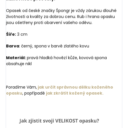
Opasek od české značky Špongr je vždy zárukou dlouhé
životnosti a kvality za dobrou cenu. Rub i hrana opasku
jsou ošetřeny proti obarvení vašeho oděvu.
Šíře:
3 cm
Barva
: černý, spona v barvě zlatého kovu
Materiál:
pravá hladká hovězí kůže, kovová spona
obsahuje nikl
Poradíme Vám,
jak určit správnou délku koženého
opasku
, popřípadě
jak zkrátit kožený opasek.