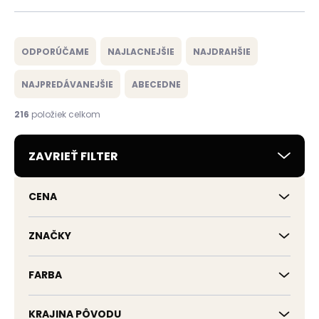
R
a
ODPORÚČAME
NAJLACNEJŠIE
NAJDRAHŠIE
d
e
NAJPREDÁVANEJŠIE
ABECEDNE
n
i
216
položiek celkom
e
p
ZAVRIEŤ FILTER
r
o
d
CENA
u
k
t
ZNAČKY
o
v
FARBA
KRAJINA PÔVODU