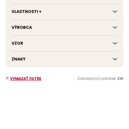
VLASTNOSTI +
VÝROBCA
VZOR
ZNAKY
Zobrazených položiek:
216
VYMAZAŤ FILTRE
V
ý
ČESKÁ VÝROBA
p
i
s
p
r