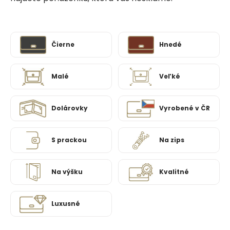
Čierne
Hnedé
Malé
Veľké
Dolárovky
Vyrobené v ČR
S prackou
Na zips
Na výšku
Kvalitné
Luxusné