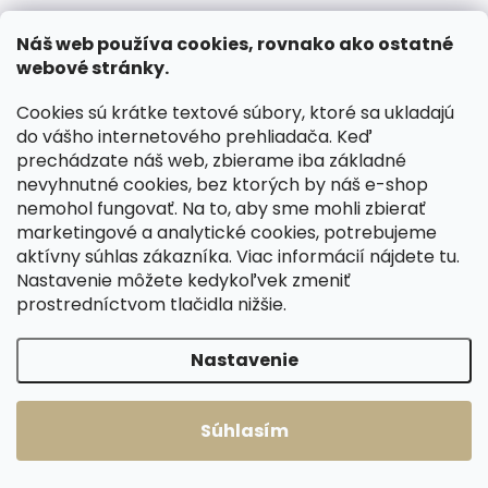
Náš web používa cookies, rovnako ako ostatné
webové stránky.
Cookies sú krátke textové súbory, ktoré sa ukladajú
do vášho internetového prehliadača. Keď
prechádzate náš web, zbierame iba základné
nevyhnutné cookies, bez ktorých by náš e-shop
nemohol fungovať. Na to, aby sme mohli zbierať
marketingové a analytické cookies, potrebujeme
Skladom, odosielame ihneď
Skladom, odosielame ihneď
aktívny súhlas zákazníka. Viac informácií nájdete
tu
.
(2 ks)
(1 ks)
Nastavenie môžete kedykoľvek zmeniť
Pánska kožená
Pánska kožená
prostredníctvom tlačidla nižšie.
peňaženka Lagen
peňaženka Lagen
1996V koňakovo
1997 T koňaková
Nastavenie
hnedá
hnedá
€30,89
€28,01
Do košíka
Do košíka
Súhlasím