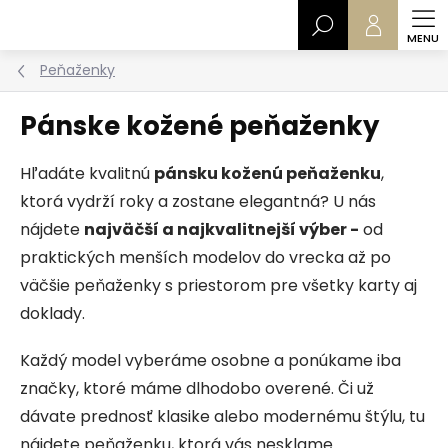
Prejsť
Hľadať
na
obsah
Peňaženky
Pánske kožené peňaženky
Hľadáte kvalitnú
pánsku koženú peňaženku
,
ktorá vydrží roky a zostane elegantná? U nás
nájdete
najväčší a najkvalitnejší výber -
od
praktických menších modelov do vrecka až po
väčšie peňaženky s priestorom pre všetky karty aj
doklady.
Každý model vyberáme osobne a ponúkame iba
značky, ktoré máme dlhodobo overené. Či už
dávate prednosť klasike alebo modernému štýlu, tu
nájdete peňaženku, ktorá vás nesklame.