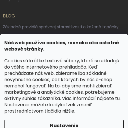
BLOG
Základné pravidlá správnej starostlivosti o kožené topánky
Ako sa starať o voskované, anilínové a olejované kože
Náš web používa cookies, rovnako ako ostatné
Výroba českých kožených opaskov: vôňa pravej kože, dotyk
webové stránky.
remesla
Cookies sú krátke textové súbory, ktoré sa ukladajú
do vášho internetového prehliadača. Keď
KONTAKT
prechádzate náš web, zbierame iba základné
nevyhnutné cookies, bez ktorých by náš e-shop
dotazy
@
spongr.cz
nemohol fungovať. Na to, aby sme mohli zbierať
marketingové a analytické cookies, potrebujeme
+420 776 663 962
aktívny súhlas zákazníka. Viac informácií nájdete
tu
.
https://www.facebook.com/spongr.cz
Nastavenie môžete kedykoľvek zmeniť
prostredníctvom tlačidla nižšie.
spongr.cz
Nastavenie