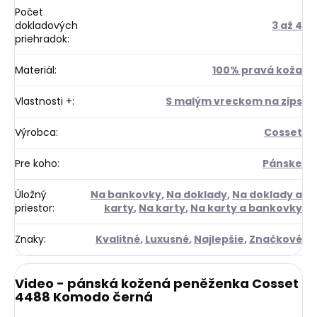
Počet
dokladových
3 až 4
priehradok
:
Materiál
:
100% pravá koža
Vlastnosti +
:
S malým vreckom na zips
Výrobca
:
Cosset
Pre koho
:
Pánske
Úložný
Na bankovky
,
Na doklady
,
Na doklady a
priestor
:
karty
,
Na karty
,
Na karty a bankovky
Znaky
:
Kvalitné
,
Luxusné
,
Najlepšie
,
Značkové
Video - pánská kožená peněženka Cosset
4488 Komodo černá