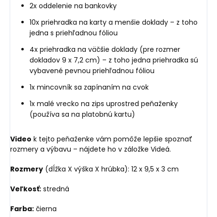
2x oddelenie na bankovky
10x priehradka na karty a menšie doklady – z toho
jedna s priehľadnou fóliou
4x priehradka na väčšie doklady (pre rozmer
dokladov 9 x 7,2 cm) – z toho jedna priehradka sú
vybavené pevnou priehľadnou fóliou
1x mincovník sa zapínaním na cvok
1x malé vrecko na zips uprostred peňaženky
(používa sa na platobnú kartu)
Video
k tejto peňaženke vám pomôže lepšie spoznať
rozmery a výbavu – nájdete ho v záložke Videá.
Rozmery
(dĺžka X výška X hrúbka): 12 x 9,5 x 3 cm
Veľkosť:
stredná
Farba:
čierna