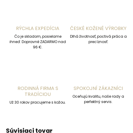
RÝCHLA EXPEDÍCIA
ČESKÉ KOŽENÉ VÝROBKY
Čo je skladom, posielame
Dlhá životnosť, poctivá práca a
ihneď. Dopravné ZADARMO nad
precíznosť.
96 €.
RODINNÁ FIRMA S
SPOKOJNÍ ZÁKAZNÍCI
TRADÍCIOU
Oceňujú kvalitu, naše rady a
perfektný servis.
Už 30 rokov pracujeme s kožou.
Súvisiaci tovar