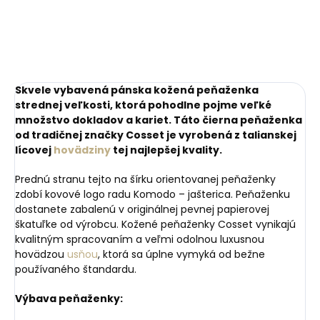
Skvele vybavená pánska kožená peňaženka
strednej veľkosti, ktorá pohodlne pojme veľké
množstvo dokladov a kariet. Táto čierna peňaženka
od tradičnej značky Cosset je vyrobená z talianskej
lícovej
hovädziny
tej najlepšej kvality.
Prednú stranu tejto na šírku orientovanej peňaženky
zdobí kovové logo radu Komodo – jašterica. Peňaženku
dostanete zabalenú v originálnej pevnej papierovej
škatuľke od výrobcu. Kožené peňaženky Cosset vynikajú
kvalitným spracovaním a veľmi odolnou luxusnou
hovädzou
usňou
, ktorá sa úplne vymyká od bežne
používaného štandardu.
Výbava peňaženky: