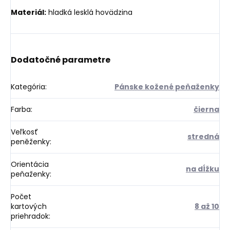
Materiál:
hladká lesklá hovädzina
Dodatočné parametre
Kategória
:
Pánske kožené peňaženky
Farba
:
čierna
Veľkosť
stredná
peněženky
:
Orientácia
na dĺžku
peňaženky
:
Počet
kartových
8 až 10
priehradok
: