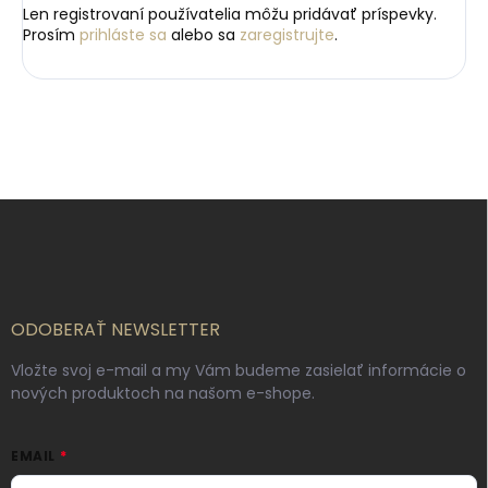
Len registrovaní používatelia môžu pridávať príspevky.
Prosím
prihláste sa
alebo sa
zaregistrujte
.
Z
á
p
ä
t
i
ODOBERAŤ NEWSLETTER
e
Vložte svoj e-mail a my Vám budeme zasielať informácie o
nových produktoch na našom e-shope.
EMAIL