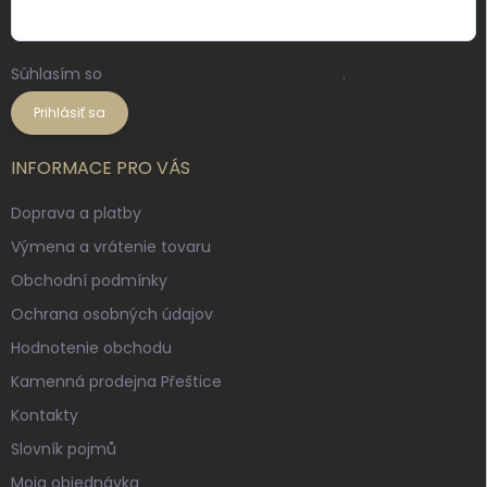
Súhlasím so
spracovaním osobných údajov
.
Prihlásiť sa
INFORMACE PRO VÁS
Doprava a platby
Výmena a vrátenie tovaru
Obchodní podmínky
Ochrana osobných údajov
Hodnotenie obchodu
Kamenná prodejna Přeštice
Kontakty
Slovník pojmů
Moja objednávka