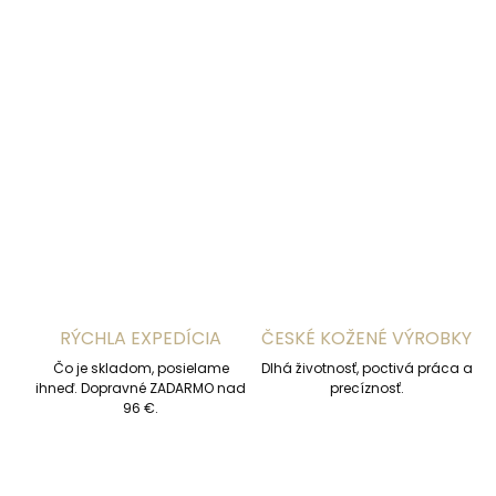
DORUČENIA
−
+
Pridať do košíka
DETAILNÉ INFORMÁCIE
OPÝTAŤ SA
STRÁŽIŤ
RÝCHLA EXPEDÍCIA
ČESKÉ KOŽENÉ VÝROBKY
Čo je skladom, posielame
Dlhá životnosť, poctivá práca a
ihneď. Dopravné ZADARMO nad
precíznosť.
96 €.