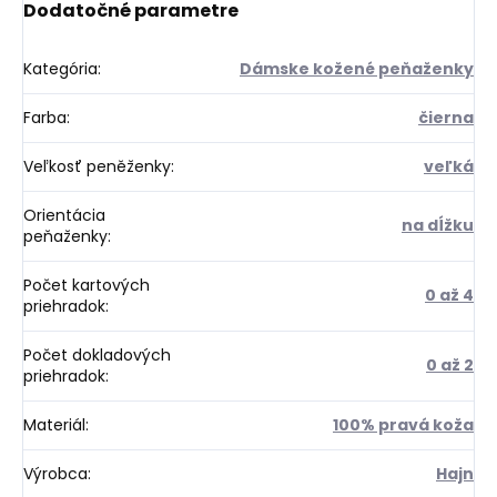
Dodatočné parametre
Kategória
:
Dámske kožené peňaženky
Farba
:
čierna
Veľkosť peněženky
:
veľká
Orientácia
na dĺžku
peňaženky
:
Počet kartových
0 až 4
priehradok
:
Počet dokladových
0 až 2
priehradok
:
Materiál
:
100% pravá koža
Výrobca
:
Hajn