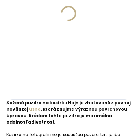
monogramu na
peňaženku
peňaženku
€13,57
€11,10
Do košíka
Do košíka
Kožené puzdro na kasírku Hajn je zhotovené z pevnej
hovädzej
usne
, ktorá zaujme výraznou povrchovou
úpravou. Krédom tohto puzdra je maximálna
odolnosť a životnosť.
Kasírka na fotografii nie je súčasťou puzdra tzn. je iba