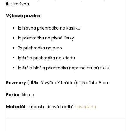
ilustratívna.
Výbava puzdra:
1x hlavná priehradka na kasírku
1x priehradka na pivné lístky
2x priehradka na pero
1x širšia priehradka na kriedu
1x širšia hlbšia priehradka napr. na hrubú fixku
Rozmery
(dĺžka X výška X hrúbka): 11,5 x 24 x 8 cm
Farba:
čierna
Materiál:
talianska lícová hladká
hovädzina