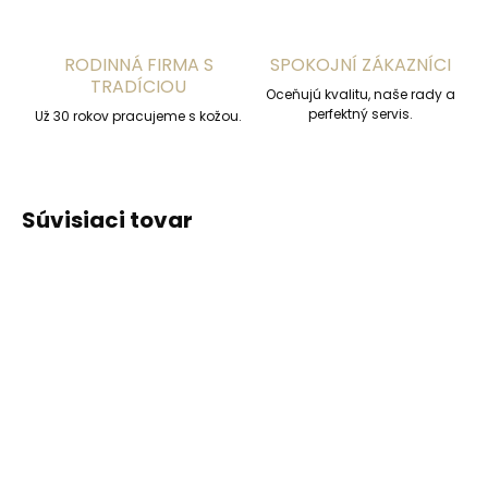
RODINNÁ FIRMA S
SPOKOJNÍ ZÁKAZNÍCI
TRADÍCIOU
Oceňujú kvalitu, naše rady a
perfektný servis.
Už 30 rokov pracujeme s kožou.
Súvisiaci tovar
ODPORÚČAME
ODPORÚČAME
Vyrobíme do 20 dní
Vyrobíme do 20 dní
(>2 ks)
(>2 ks)
Gravírovanie
Gravírovanie textu na