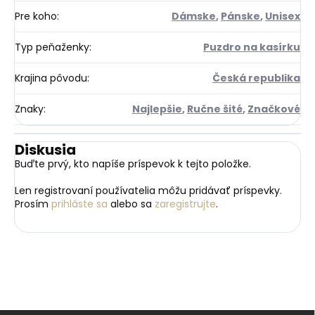
Pre koho
:
Dámske
,
Pánske
,
Unisex
Typ peňaženky
:
Puzdro na kasírku
Krajina pôvodu
:
Česká republika
Znaky
:
Najlepšie
,
Ručne šité
,
Značkové
Diskusia
Buďte prvý, kto napíše príspevok k tejto položke.
Len registrovaní používatelia môžu pridávať príspevky.
Prosím
prihláste sa
alebo sa
zaregistrujte
.